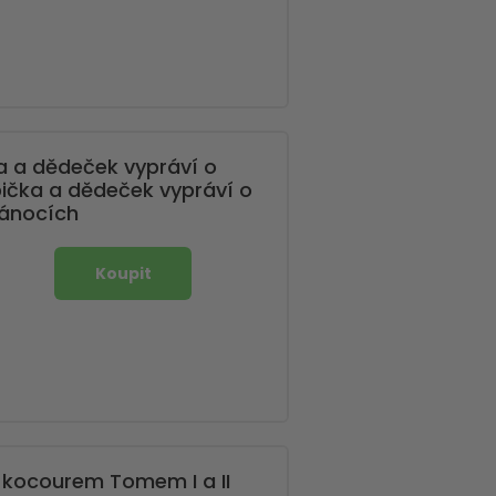
ka a dědeček vypráví o
ička a dědeček vypráví o
ánocích
s kocourem Tomem I a II