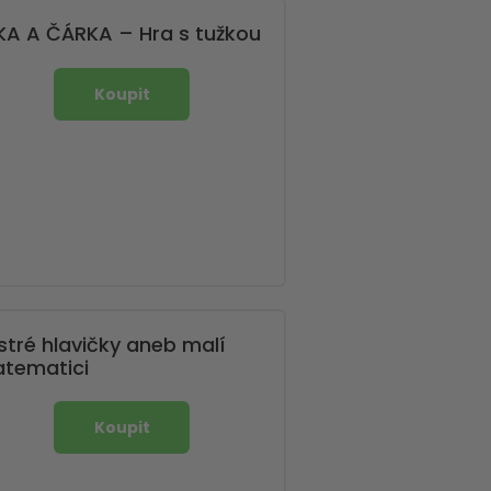
ČKA A ČÁRKA – Hra s tužkou
ystré hlavičky aneb malí
tematici