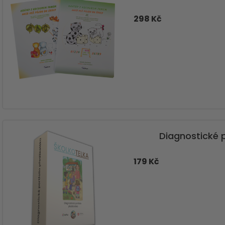
298 Kč
Diagnostické 
179 Kč