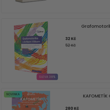
Grafomotori
32 Kč
52 Kč
SLEVA 38%
NOVINKA
KAFOMETÍK 
280 Kč