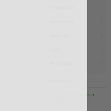
Předmět ZŠ
Určeno pro
Materiál
Autor
Rok vydání
Kategorie
Metodické materiály a
pomůcky