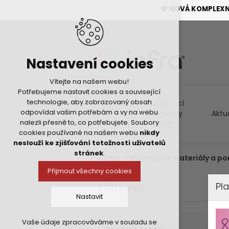
🩷 NOVÁ KOMPLEX
Nastavení cookies
Vítejte na našem webu!
Potřebujeme nastavit cookies a související
technologie, aby zobrazovaný obsah
Vzdělávací
odpovídal vašim potřebám a vy na webu
programy
Aktu
nalezli přesně to, co potřebujete. Soubory
DVPP
cookies používané na našem webu
nikdy
neslouží ke zjišťování totožnosti uživatelů
stránek
.
Domů
Metodické materiály a p
Přijmout všechny cookies
Pla
Filtrovat:
Nastavit
Vaše údaje zpracováváme v souladu se
Technická cookies
Cenové rozpětí