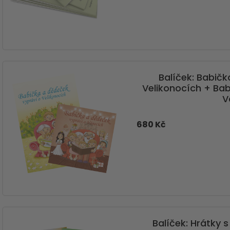
Balíček: Babič
Velikonocích + Bab
V
680 Kč
Balíček: Hrátky 