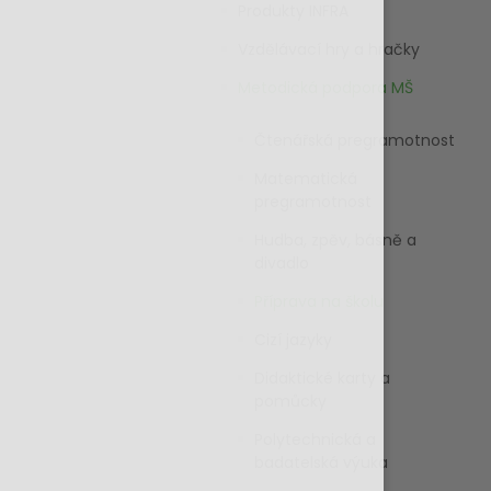
Produkty INFRA
Vzdělávací hry a hračky
Metodická podpora MŠ
Čtenářská pregramotnost
Matematická
pregramotnost
Hudba, zpěv, básně a
divadlo
Příprava na školu
Cizí jazyky
Didaktické karty a
pomůcky
Polytechnická a
badatelská výuka