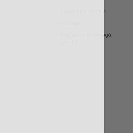
DÁRKY PRO UČITELE
NOVINKY
Vzdělávání pedagogů
(DVPP)