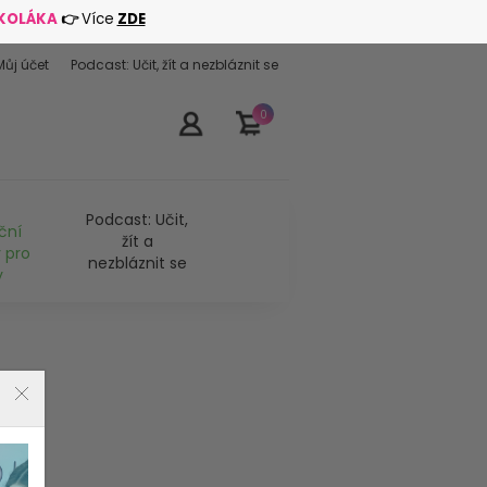
ŠKOLÁKA
👉
Více
ZDE
Můj účet
Podcast: Učit, žít a nezbláznit se
0
Podcast: Učit,
ční
žít a
 pro
nezbláznit se
y