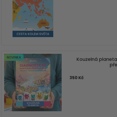
NOVINKA
Kouzelná planeta
př
350 Kč