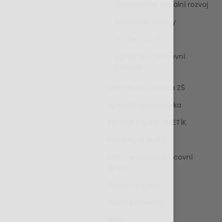
Osobnostně sociální rozvoj
Pohybové aktivity
Grafomotorika
Výtvarné a pracovní
činnosti
Metodická podpora ZŠ
Speciální pedagogika
KAFOMET & KAFOMETÍK
Pohádkový kufřík
Knihy, e-booky, pracovní
sešity
Tvoření a kreslení
Školní pomůcky
AKCE