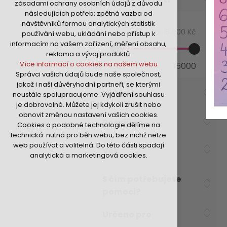
zásadami ochrany osobních údajů z důvodu
nutná pro provozování webu
následujících potřeb: zpětná vazba od
udržení kontextu stránek (session):
Min:
32 Kč
návštěvníků formou analytických statistik
případná přihlášení, volby jazyka, apod.
Max:
15 000 Kč
používání webu, ukládání nebo přístup k
Volitelná cookies
informacím na vašem zařízení, měření obsahu,
analytická pro anonymizované
reklama a vývoj produktů.
vyhodnocení návštěvnosti
Více informací o cookies na našem webu
32
15000
marketingová cookies (Google,Hotjar,Sklik)
Správci vašich údajů bude naše společnost,
Více informací o cookies na našem webu
jakož i naši důvěryhodní partneři, se kterými
Formát
neustále spolupracujeme. Vyjádření souhlasu
je dobrovolné. Můžete jej kdykoli zrušit nebo
Přijmout všechny cookies
obnovit změnou nastavení vašich cookies.
Rozvíjí se
Cookies a podobné technologie dělíme na
Odmítnout vše
technická: nutná pro běh webu, bez nichž nelze
web používat a volitelná. Do této části spadají
Věk
analytická a marketingová cookies.
S čím potřebujete
pomoci?
Určeno pro