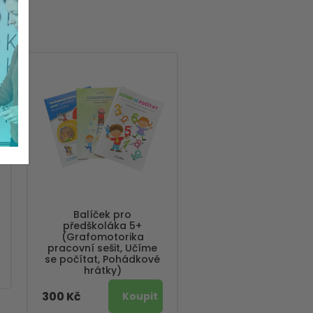
Balíček pro
předškoláka 5+
(Grafomotorika
pracovní sešit, Učíme
se počítat, Pohádkové
hrátky)
300 Kč