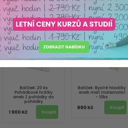
Nejprodávanější
Balíček: 20 ks
Balíček: Bystré hlavičky
Pohádkové hrátky
aneb malí matematici
aneb Z pohádky do
- 10ks
pohádky
990 Kč
1 900 Kč