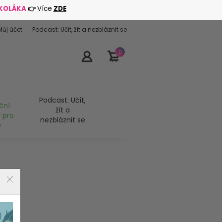
ŠKOLÁKA
👉
Více
ZDE
Můj účet
Podcast: Učit, žít a nezbláznit se
0
Podcast: Učit,
ční
žít a
 pro
nezbláznit se
y