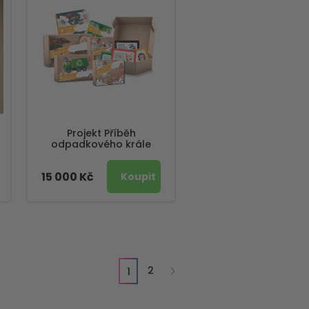
Projekt Příběh
odpadkového krále
15 000 Kč
2
1