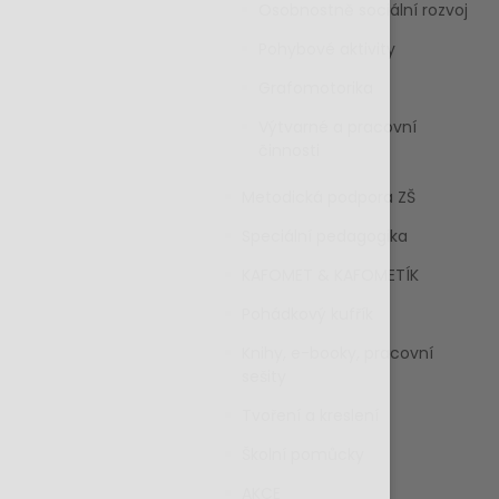
Osobnostně sociální rozvoj
Pohybové aktivity
Grafomotorika
Výtvarné a pracovní
činnosti
Metodická podpora ZŠ
Speciální pedagogika
KAFOMET & KAFOMETÍK
Pohádkový kufřík
Knihy, e-booky, pracovní
sešity
Tvoření a kreslení
Školní pomůcky
AKCE