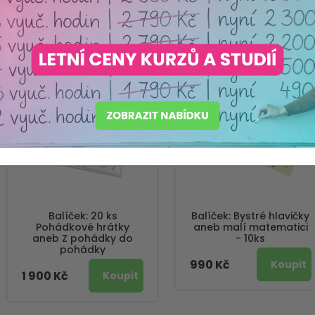
Nejprodávanější
Balíček: 20 ks
Balíček: Bystré hlavičky
Pohádkové hrátky
aneb malí matematici
aneb Z pohádky do
- 10ks
pohádky
990 Kč
1 900 Kč