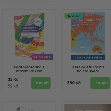
NOVINKA
SLEVA 38%
Grafomotorika s
KAFOMETÍK Cesta
krtkem Vítkem
kolem světa
32 Kč
280 Kč
52 Kč