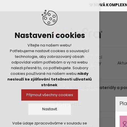
🩷 NOVÁ KOMPLEX
Nastavení cookies
Vítejte na našem webu!
Potřebujeme nastavit cookies a související
technologie, aby zobrazovaný obsah
Vzdělávací
odpovídal vašim potřebám a vy na webu
programy
Aktu
nalezli přesně to, co potřebujete. Soubory
DVPP
cookies používané na našem webu
nikdy
neslouží ke zjišťování totožnosti uživatelů
stránek
.
Domů
Metodické materiály a p
Přijmout všechny cookies
Pla
Filtrovat:
Nastavit
Vaše údaje zpracováváme v souladu se
Technická cookies
Cenové rozpětí