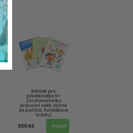
Balíček pro
předškoláka 5+
(Grafomotorika
pracovní sešit, Učíme
se počítat, Pohádkové
hrátky)
300 Kč