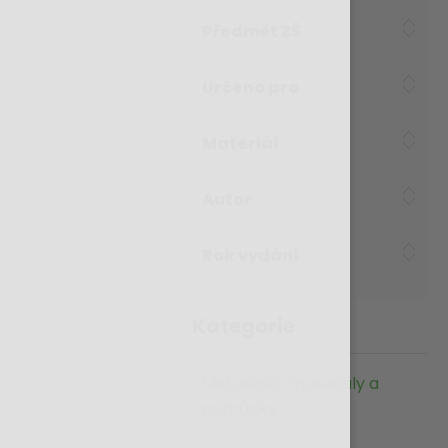
Předmět ZŠ
Určeno pro
Materiál
Autor
Rok vydání
Kategorie
Metodické materiály a
pomůcky