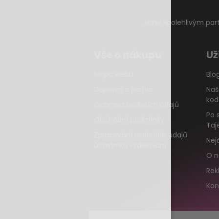
Jsme spolehlivým par
Vše o nákupu
Už
Mapa webu
Blo
Doprava a platba
Naš
kod
Ochrana osobních údajů
Po 
Obchodní podmínky
Taj
Zpracování osobních údajů
Nej
účastníků vzdělávání
O n
Rek
Kon