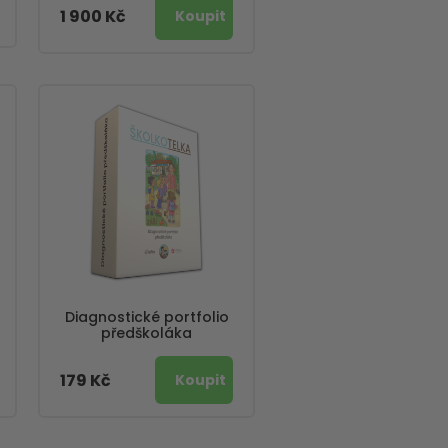
1 900 Kč
Diagnostické portfolio
předškoláka
179 Kč