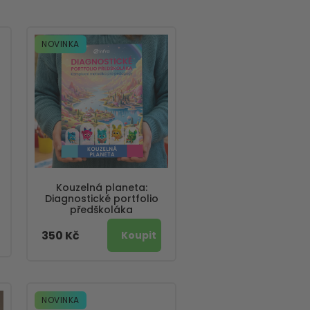
NOVINKA
Kouzelná planeta:
Diagnostické portfolio
předškoláka
350 Kč
NOVINKA