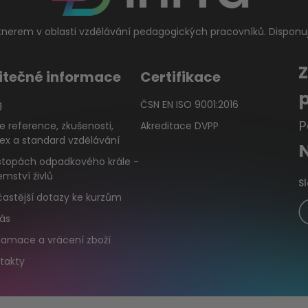
tnerem v oblasti vzdělávání pedagogických pracovníků. Disponu
itečné informace
Certifikace
g
ČSN EN ISO 9001:2016
P
e reference, zkušenosti,
Akreditace DVPP
ex a standard vzdělávání
stopách odpadkového krále -
emství živlů
S
častější dotazy ke kurzům
ás
lamace a vrácení zboží
takty