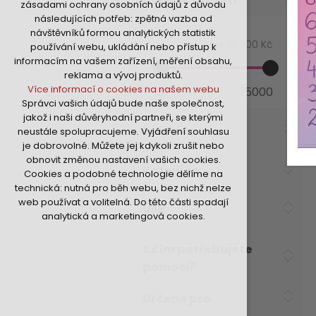
zásadami ochrany osobních údajů z důvodu
nutná pro provozování webu
následujících potřeb: zpětná vazba od
udržení kontextu stránek (session):
Min:
32 Kč
návštěvníků formou analytických statistik
případná přihlášení, volby jazyka, apod.
Max:
15 000 Kč
používání webu, ukládání nebo přístup k
Volitelná cookies
informacím na vašem zařízení, měření obsahu,
analytická pro anonymizované
reklama a vývoj produktů.
vyhodnocení návštěvnosti
Více informací o cookies na našem webu
32
15000
marketingová cookies (Google,Hotjar,Sklik)
Správci vašich údajů bude naše společnost,
Více informací o cookies na našem webu
jakož i naši důvěryhodní partneři, se kterými
Formát
neustále spolupracujeme. Vyjádření souhlasu
je dobrovolné. Můžete jej kdykoli zrušit nebo
Přijmout všechny cookies
obnovit změnou nastavení vašich cookies.
Rozvíjí se
Cookies a podobné technologie dělíme na
Odmítnout vše
technická: nutná pro běh webu, bez nichž nelze
web používat a volitelná. Do této části spadají
Věk
analytická a marketingová cookies.
S čím potřebujete
pomoci?
Určeno pro