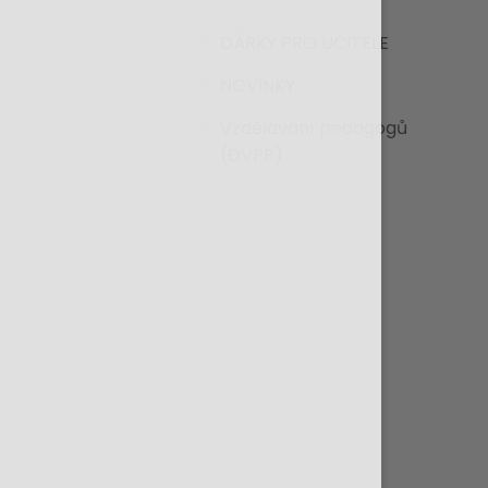
DÁRKY PRO UČITELE
NOVINKY
Vzdělávání pedagogů
(DVPP)