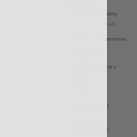
Produkty INFRA
Vzdělávací hry a hračky
Metodická podpora MŠ
Čtenářská pregramotnost
Matematická
pregramotnost
Hudba, zpěv, básně a
divadlo
Příprava na školu
Cizí jazyky
Didaktické karty a
pomůcky
Polytechnická a
badatelská výuka