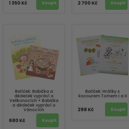
1 350 Kč
2 700 Kč
Balíček: Babička a
Balíček: Hrátky s
dědeček vypráví o
kocourem Tomem I a II
Velikonocích + Babička
a dědeček vypráví o
298 Kč
Vánocích
680 Kč