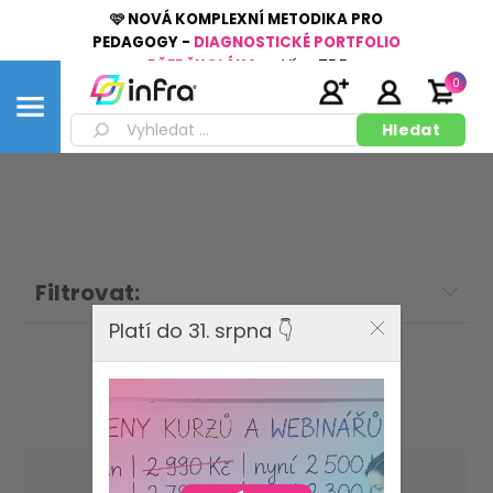
🩷 NOVÁ KOMPLEXNÍ METODIKA PRO
PEDAGOGY -
DIAGNOSTICKÉ PORTFOLIO
PŘEDŠKOLÁKA
👉
Více
ZDE
0
Filtrovat:
Platí do 31. srpna 👇
Zelinková Olga
Seřadit podle