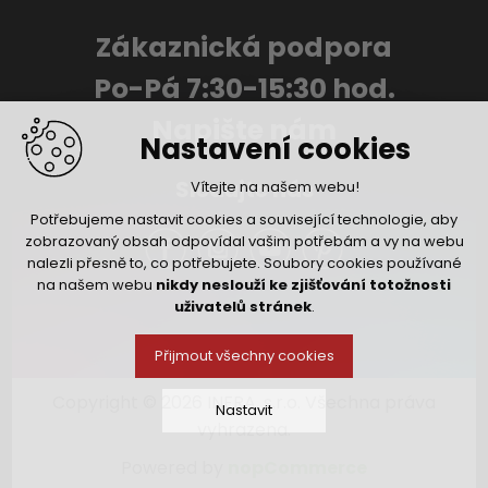
Zákaznická podpora
Po-Pá 7:30-15:30 hod.
Napište nám
Nastavení cookies
Sledujte nás
Vítejte na našem webu!
Potřebujeme nastavit cookies a související technologie, aby
zobrazovaný obsah odpovídal vašim potřebám a vy na webu
nalezli přesně to, co potřebujete. Soubory cookies používané
na našem webu
nikdy neslouží ke zjišťování totožnosti
uživatelů stránek
.
Přijmout všechny cookies
Copyright © 2026 INFRA, s.r.o. Všechna práva
Nastavit
vyhrazena.
Powered by
nopCommerce
Technická cookies