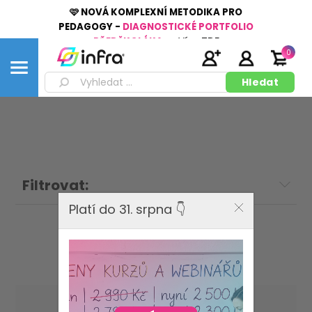
🩷 NOVÁ KOMPLEXNÍ METODIKA PRO
PEDAGOGY -
DIAGNOSTICKÉ PORTFOLIO
PŘEDŠKOLÁKA
👉
Více
ZDE
0
Filtrovat:
Platí do 31. srpna 👇
Oskola s.r.o.
Seřadit podle