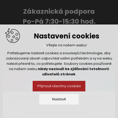
Zákaznická podpora
Po-Pá 7:30-15:30 hod.
Napište nám
Nastavení cookies
Sledujte nás
Vítejte na našem webu!
Potřebujeme nastavit cookies a související technologie, aby
zobrazovaný obsah odpovídal vašim potřebám a vy na webu
nalezli přesně to, co potřebujete. Soubory cookies používané
na našem webu
nikdy neslouží ke zjišťování totožnosti
uživatelů stránek
.
Přijmout všechny cookies
Copyright © 2026 INFRA, s.r.o. Všechna práva
Nastavit
vyhrazena.
Powered by
nopCommerce
Technická cookies