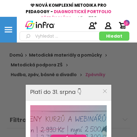
🩷 NOVÁ KOMPLEXNÍ METODIKA PRO
PEDAGOGY -
DIAGNOSTICKÉ PORTFOLIO
PŘEDŠKOLÁKA
👉
Více
ZDE
0
Domů
Metodické materiály a pomůcky
Metodická podpora ZŠ
Hudba, zpěv, básně a divadlo
Zpěvníky
Platí do 31. srpna 👇
Filtrovat: