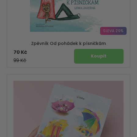
SLEVA 29%
Zpěvník Od pohádek k písničkám
70 Kč
99 Kč