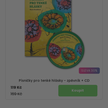
SLEVA 30%
Písničky pro tenké hlásky - zpěvník + CD
119 Kč
169 Kč