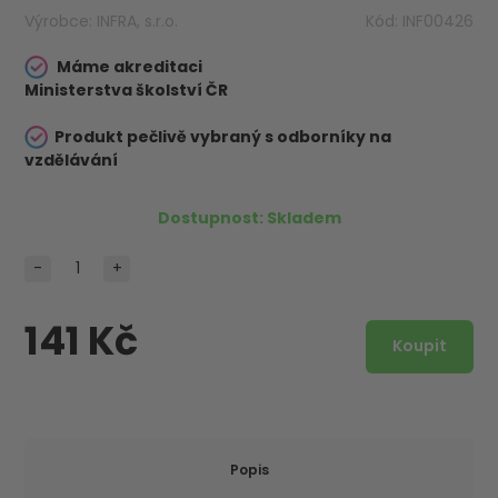
Výrobce:
INFRA, s.r.o.
Kód:
INF00426
Máme akreditaci
Ministerstva školství ČR
Produkt pečlivě vybraný s odborníky na
vzdělávání
Dostupnost:
Skladem
-
+
141 Kč
Popis