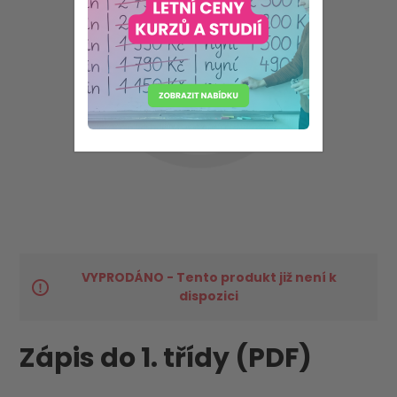
VYPRODÁNO - Tento produkt již není k
dispozici
Zápis do 1. třídy (PDF)