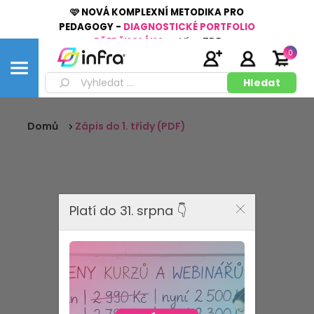
🩷 NOVÁ KOMPLEXNÍ METODIKA PRO
PEDAGOGY -
DIAGNOSTICKÉ PORTFOLIO
PŘEDŠKOLÁKA
👉
Více
ZDE
0
Domů
Zápis do 1. třídy (PDF)
Platí do 31. srpna 👇