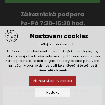
Zákaznická podpora
Po-Pá 7:30-15:30 hod.
Napište nám
Nastavení cookies
Sledujte nás
Vítejte na našem webu!
Potřebujeme nastavit cookies a související technologie, aby
zobrazovaný obsah odpovídal vašim potřebám a vy na webu
nalezli přesně to, co potřebujete. Soubory cookies používané
na našem webu
nikdy neslouží ke zjišťování totožnosti
uživatelů stránek
.
Přijmout všechny cookies
Copyright © 2026 INFRA, s.r.o. Všechna práva
Nastavit
vyhrazena.
Powered by
nopCommerce