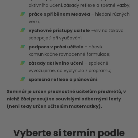
aktivního učení, zásady reflexe a zpětné vazby;
práce s příběhem Medvěd
– hledání různých
verzí;
výchovné přístupy učitele
–vliv na žákovo
sebepojetí při vyučování;
podpora v práci učitele
– nácvik
komunikačně rovnocenné formulace;
zásady aktivního učení
– společně
vyvozujeme, co vyplynulo z programu;
společná reflexe a plánování
.
Seminář je určen přednostně učitelům předmětů, v
nichž žáci pracují se souvislými odbornými texty
(není tedy určen učitelům matematiky).
Vyberte si termín podle