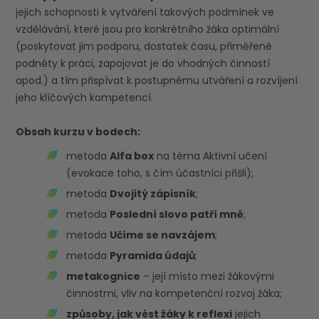
jejich schopnosti k vytváření takových podmínek ve
vzdělávání, které jsou pro konkrétního žáka optimální
(poskytovat jim podporu, dostatek času, přiměřené
podněty k práci, zapojovat je do vhodných činností
apod.) a tím přispívat k postupnému utváření a rozvíjení
jeho klíčových kompetencí.
Obsah kurzu v bodech:
metoda
Alfa box
na téma Aktivní učení
(evokace toho, s čím účastníci přišli);
metoda
Dvojitý zápisník
;
metoda
Poslední slovo patří mně
;
metoda
Učíme se navzájem
;
metoda
Pyramida údajů
;
metakognice
– její místo mezi žákovými
činnostmi, vliv na kompetenční rozvoj žáka;
způsoby, jak vést žáky k reflexi
jejich