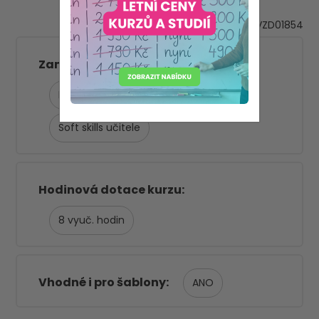
VZD01854
Zaměření kurzu (kategorie)
Metody a koncepce výuky
Soft skills učitele
Hodinová dotace kurzu
8
Vhodné i pro šablony
ANO