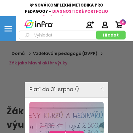
🩷 NOVÁ KOMPLEXNÍ METODIKA PRO
PEDAGOGY -
DIAGNOSTICKÉ PORTFOLIO
PŘEDŠKOLÁKA
👉
Více
ZDE
0
Domů
Vzdělávání pedagogů (DVPP)
Žák jako hlavní aktér výuky
Platí do 31. srpna 👇
Žák jako hlavní aktér
výuky