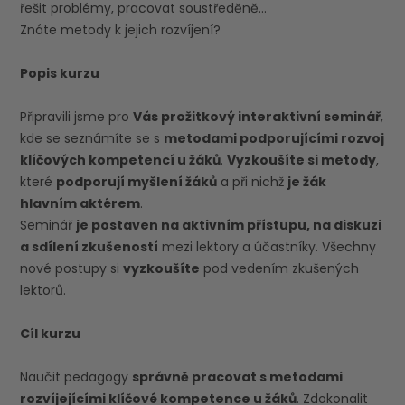
řešit problémy, pracovat soustředěně...
Znáte metody k jejich rozvíjení?
Popis kurzu
Připravili jsme pro
Vás prožitkový interaktivní seminář
,
kde se seznámíte se s
metodami podporujícími rozvoj
klíčových kompetencí u žáků
.
Vyzkoušíte si metody
,
které
podporují myšlení žáků
a při nichž
je žák
hlavním aktérem
.
Seminář
je postaven na aktivním přístupu, na diskuzi
a sdílení zkušeností
mezi lektory a účastníky. Všechny
nové postupy si
vyzkoušíte
pod vedením zkušených
lektorů.
Cíl kurzu
Naučit pedagogy
správně pracovat s metodami
rozvíjejícími klíčové kompetence u žáků
. Zdokonalit