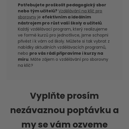
Potřebujete proškolit pedagogický sbor
nebo tým učitelů?
Vzdělávání na klíč pro
sborovny
je
efektivním a ideálním
nástrojem pro růst vaší školy a učitelů
.
Každý vzdělávací program, který realizujeme
ve formě kurzů pro jednotlivce, jsme schopni
přivést i k vám od školy. Můžete si tak vybrat z
nabídky aktuálních vzdělávacích programů,
nebo
pro vás rádi připravíme i kurzy na
míru
. Máte zájem o vzdělávání pro sborovny
na klíč?
Vyplňte prosím
nezávaznou poptávku a
my se vám ozveme