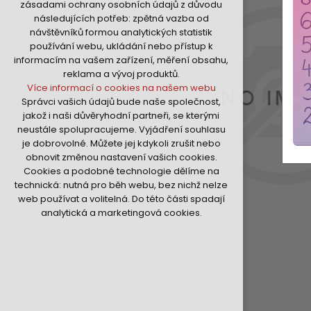
zásadami ochrany osobních údajů z důvodu
nutná pro provozování webu
následujících potřeb: zpětná vazba od
udržení kontextu stránek (session):
návštěvníků formou analytických statistik
případná přihlášení, volby jazyka, apod.
používání webu, ukládání nebo přístup k
Volitelná cookies
informacím na vašem zařízení, měření obsahu,
analytická pro anonymizované
reklama a vývoj produktů.
vyhodnocení návštěvnosti
Více informací o cookies na našem webu
marketingová cookies (Google,Hotjar,Sklik)
Správci vašich údajů bude naše společnost,
Více informací o cookies na našem webu
jakož i naši důvěryhodní partneři, se kterými
neustále spolupracujeme. Vyjádření souhlasu
je dobrovolné. Můžete jej kdykoli zrušit nebo
Přijmout všechny cookies
obnovit změnou nastavení vašich cookies.
Cookies a podobné technologie dělíme na
Odmítnout vše
technická: nutná pro běh webu, bez nichž nelze
web používat a volitelná. Do této části spadají
analytická a marketingová cookies.