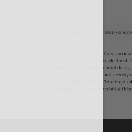
Popis
Ukázky a návo
Barevná schéma Moulin Roty jsou ideál
koncentrační a analytické vlastnosti. Pr
baravnosti. Set obsahuje hrací desku,
duhových paprsků, 5 žetonů s mraky a
tvary světa kolem sebe. Tato hraje za
děti chtějí hrát, na pláž, na hřiště i k b