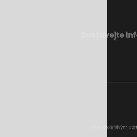
Dostávejte in
Jsme spolehlivým par