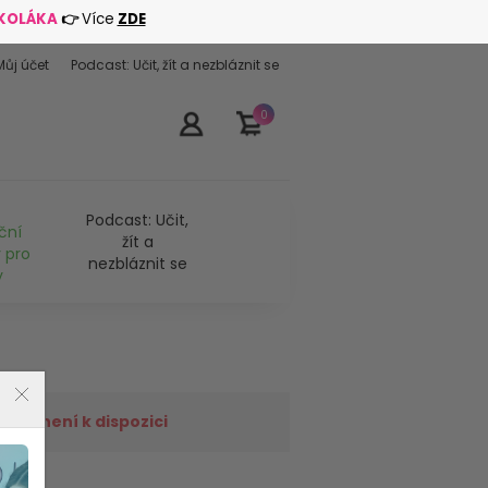
ŠKOLÁKA
👉
Více
ZDE
Můj účet
Podcast: Učit, žít a nezbláznit se
0
Podcast: Učit,
ční
žít a
 pro
nezbláznit se
y
již není k dispozici