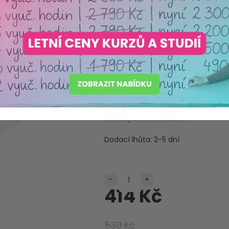
Zábavná hr
Moulin Roty
Máme akreditaci
Ministerstva školství ČR
Produkt pečlivě vybraný s o
Dostupnost:
Skladem
Dodací lhůta:
2-5 dní
-
+
414 Kč
530 Kč