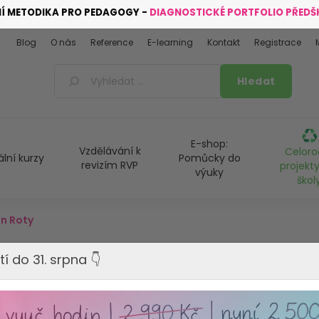
NÍ METODIKA PRO PEDAGOGY -
DIAGNOSTICKÉ PORTFOLIO PŘED
Blog
O nás
Reference
E-learning
Kontakt
Registrace
E-shop:
Vzdělávání k
Celoro
ální kurzy
Pomůcky do
revizím RVP
projekty
výuky
škol
n Roty
tí do 31. srpna 👇
SLEVA 22%
VYPRODÁNO - Tento produkt 