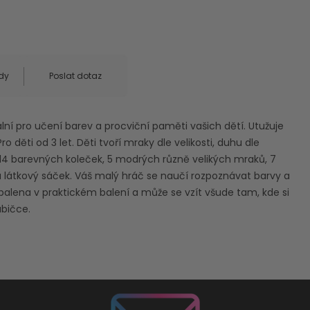
dy
Poslat dotaz
ní pro učení barev a procviční paměti vašich dětí. Utužuje
o děti od 3 let. Děti tvoří mraky dle velikosti, duhu dle
 14 barevných koleček, 5 modrých různě velikých mraků, 7
 látkový sáček. Váš malý hráč se naučí rozpoznávat barvy a
balena v praktickém balení a může se vzít všude tam, kde si
abičce.