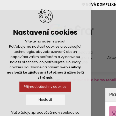
🩷 NOVÁ KOMPLEX
Nastavení cookies
Vítejte na našem webu!
Potřebujeme nastavit cookies a související
technologie, aby zobrazovaný obsah
Vzdělávací
odpovídal vašim potřebám a vy na webu
programy
Aktu
nalezli přesně to, co potřebujete. Soubory
DVPP
cookies používané na našem webu
nikdy
neslouží ke zjišťování totožnosti uživatelů
stránek
.
Domů
Zábavná hra barvy Mouli
Přijmout všechny cookies
Pla
Nastavit
Vaše údaje zpracováváme v souladu se
Technická cookies