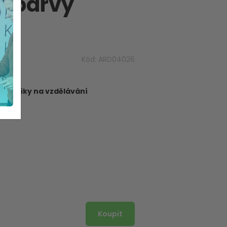
a barvy
Kód:
ARD04026
dborníky na vzdělávání