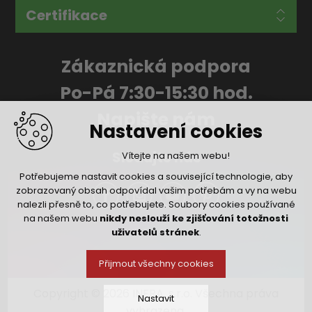
Certifikace
Zákaznická podpora
Po-Pá 7:30-15:30 hod.
Napište nám
Nastavení cookies
Sledujte nás
Vítejte na našem webu!
Potřebujeme nastavit cookies a související technologie, aby
zobrazovaný obsah odpovídal vašim potřebám a vy na webu
nalezli přesně to, co potřebujete. Soubory cookies používané
na našem webu
nikdy neslouží ke zjišťování totožnosti
uživatelů stránek
.
Přijmout všechny cookies
Copyright © 2026 INFRA, s.r.o. Všechna práva
Nastavit
vyhrazena.