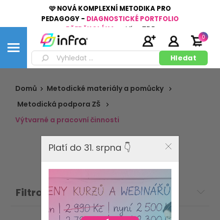
🩷 NOVÁ KOMPLEXNÍ METODIKA PRO
PEDAGOGY -
DIAGNOSTICKÉ PORTFOLIO
PŘEDŠKOLÁKA
👉
Více
ZDE
0
Domů
Metodické materiály a pomůcky
Metodická podpora ZŠ
Výtvarné a pracovní činnosti
Platí do 31. srpna 👇
Filtrovat: