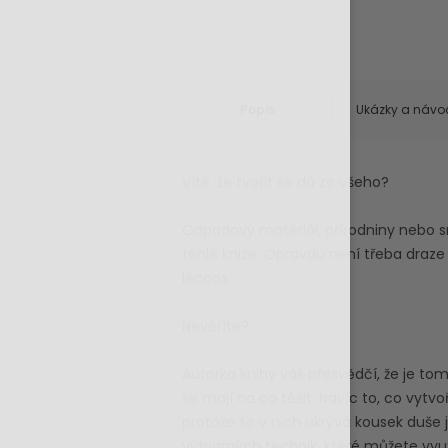
Popis
Ukázky a návo
Víte, že tvořit se dá ze všeho?
Odpadový materiál, přírodniny nebo s
téhle knize. Opravdu není třeba draze
leccos.
Nevěříte?
Autorka knihy váš přesvědčí, že je to
se mají na co těšit. Navíc to, co vytv
protože se v nich ukrývá kousek duše j
výtvarných technik, které můžete využí