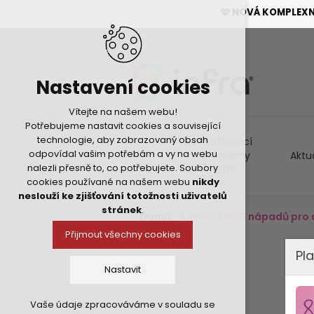
🩷 NOVÁ KOMPLEX
Nastavení cookies
Vítejte na našem webu!
Potřebujeme nastavit cookies a související
technologie, aby zobrazovaný obsah
Vzdělávací
odpovídal vašim potřebám a vy na webu
programy
Aktu
nalezli přesně to, co potřebujete. Soubory
DVPP
cookies používané na našem webu
nikdy
neslouží ke zjišťování totožnosti uživatelů
stránek
.
Domů
Velká kniha nápadů pro 
Přijmout všechny cookies
Pla
Nastavit
Vaše údaje zpracováváme v souladu se
Technická cookies