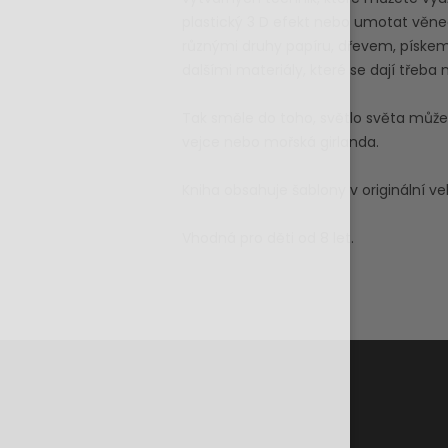
plastický 3 D efekt nebo umotat věnec
různými druhy papíru, dřevem, pískem, 
dalšími materiály, které se dají třeba
Tak směle do toho, světlo světa může 
vejce nebo mořská girlanda.
Kniha obsahuje šablony v originální veli
Vhodná pro děti od 8 let.