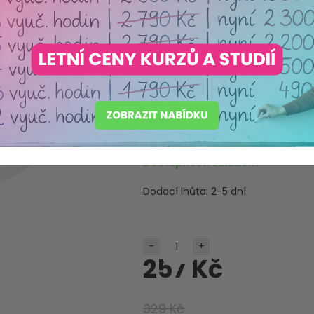
Velká kniha
děti
Máme akreditaci
Ministerstva školství ČR
Produkt pečlivě vybraný s o
Dostupnost:
Skladem
Dodací lhůta:
2-5 dní
-
+
257 Kč
329 Kč