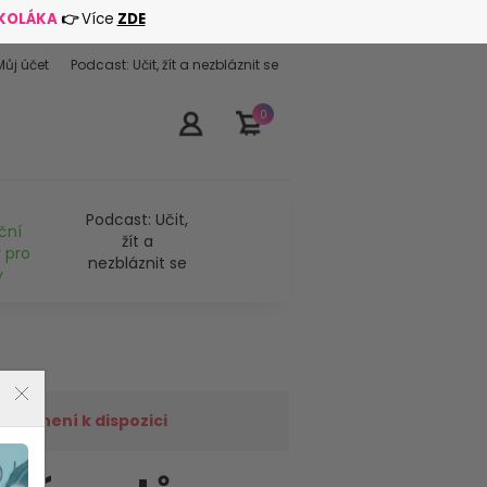
ŠKOLÁKA
👉
Více
ZDE
Můj účet
Podcast: Učit, žít a nezbláznit se
0
Podcast: Učit,
ční
žít a
 pro
nezbláznit se
y
již není k dispozici