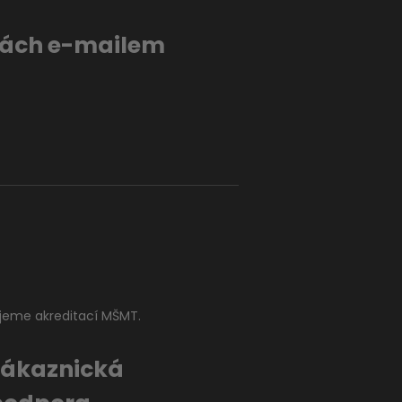
evách e-mailem
jeme akreditací MŠMT.
Zákaznická