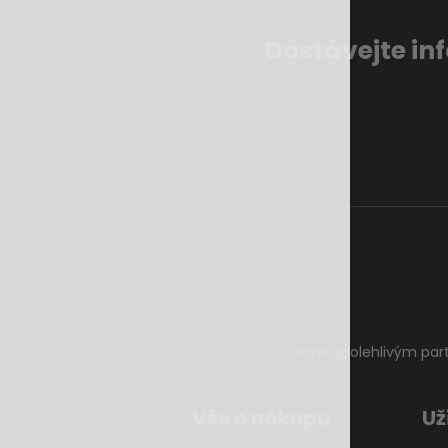
Dostávejte in
Jsme spolehlivým par
Vše o nákupu
Už