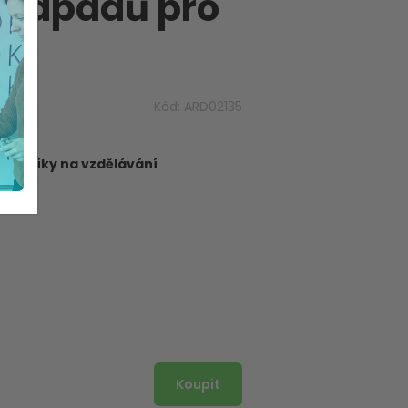
 nápadů pro
Kód:
ARD02135
dborníky na vzdělávání