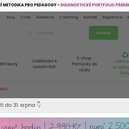
NÍ METODIKA PRO PEDAGOGY -
DIAGNOSTICKÉ PORTFOLIO PŘED
Blog
O nás
Reference
E-learning
Kontakt
Registrace
E-shop:
Vzdělávání k
Celoro
ální kurzy
Pomůcky do
revizím RVP
projekty
výuky
škol
děti
tí do 31. srpna 👇
SLEVA 22%
VYPRODÁNO - Tento produkt 