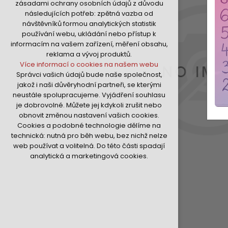
zásadami ochrany osobních údajů z důvodu
nutná pro provozování webu
následujících potřeb: zpětná vazba od
udržení kontextu stránek (session):
návštěvníků formou analytických statistik
případná přihlášení, volby jazyka, apod.
používání webu, ukládání nebo přístup k
Volitelná cookies
informacím na vašem zařízení, měření obsahu,
analytická pro anonymizované
reklama a vývoj produktů.
vyhodnocení návštěvnosti
Více informací o cookies na našem webu
marketingová cookies (Google,Hotjar,Sklik)
Správci vašich údajů bude naše společnost,
Více informací o cookies na našem webu
jakož i naši důvěryhodní partneři, se kterými
neustále spolupracujeme. Vyjádření souhlasu
je dobrovolné. Můžete jej kdykoli zrušit nebo
Přijmout všechny cookies
obnovit změnou nastavení vašich cookies.
Cookies a podobné technologie dělíme na
Odmítnout vše
technická: nutná pro běh webu, bez nichž nelze
web používat a volitelná. Do této části spadají
analytická a marketingová cookies.