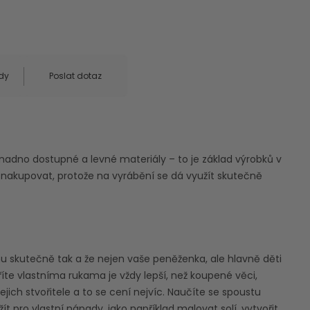
dy
Poslat dotaz
nadno dostupné a levné materiály – to je základ výrobků v
 nakupovat, protože na vyrábění se dá využít skutečně
mu skutečně tak a že nejen vaše peněženka, ale hlavně děti
oříte vlastníma rukama je vždy lepší, než koupené věci,
ejich stvořitele a to se cení nejvíc. Naučíte se spoustu
t pro vlastní nápady, jako například malovat solí, vytvořit