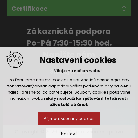
Certifikace
Zákaznická podpora
Po-Pá 7:30-15:30 hod.
Napište nám
Nastavení cookies
Sledujte nás
Vítejte na našem webu!
Potřebujeme nastavit cookies a související technologie, aby
zobrazovaný obsah odpovídal vašim potřebám a vy na webu
nalezli přesně to, co potřebujete. Soubory cookies používané
na našem webu
nikdy neslouží ke zjišťování totožnosti
uživatelů stránek
.
Přijmout všechny cookies
Copyright © 2026 INFRA, s.r.o. Všechna práva
Nastavit