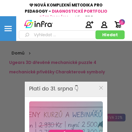
🩷 NOVÁ KOMPLEXNÍ METODIKA PRO
PEDAGOGY -
DIAGNOSTICKÉ PORTFOLIO
PŘEDŠKOLÁKA
👉
Více
ZDE
0
Domů
Ugears 3D dřevěné mechanické puzzle 4
mechanické přívěšky Charakterové symboly
Platí do 31. srpna 👇
SLEVA 22%