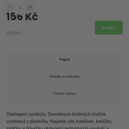
-
+
156 Kč
199 Kč
Popis
Ukázky a návody
Poslat dotaz
Obklopeni symboly. Stavebnice drobných hraček
vyrobená z překližky. Najdete zde traktůrek, kočičku,
srdíčko a hlavičku ukrývající jednoduchá soukolí, s