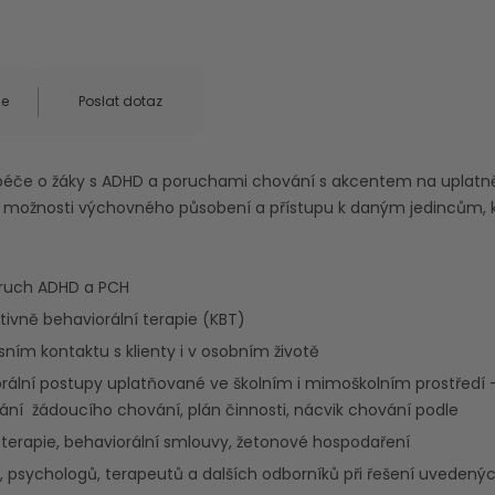
ce
Poslat dotaz
če o žáky s ADHD a poruchami chování s akcentem na uplatněn
ení možnosti výchovného působení a přístupu k daným jedincům, 
oruch ADHD a PCH
tivně behaviorální terapie (KBT)
esním kontaktu s klienty i v osobním životě
orální postupy uplatňované ve školním i mimoškolním prostředí 
ování žádoucího chování, plán činnosti, nácvik chování podle
 terapie, behaviorální smlouvy, žetonové hospodaření
, psychologů, terapeutů a dalších odborníků při řešení uvedený