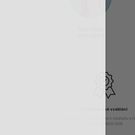
PhDr. Nora
Gavendová
Certifikované vzdělání
Vzdělávání je realizováno v souladu s
ČSN EN ISO 9001:2016.