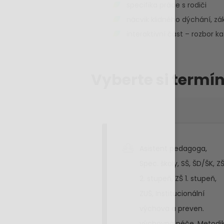
specifika práce s rodiči
nácvik klidného dýchání, zá
interaktivní část – rozbor ka
Vyberte si termín
Asistent pedagoga
,
Spec. školy
,
SŠ
,
ŠD/ŠK
,
Z
2. stupeň
,
ZŠ 1. stupeň
,
ZUŠ
,
Institucionální
výchova a preven.
výchovná péče
,
Metodi