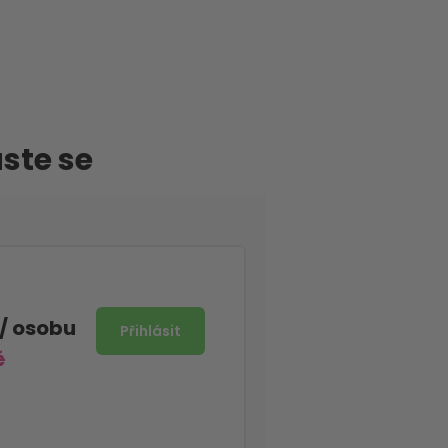
aste se
/ osobu
č