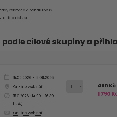
klady relaxace a mindfulness
zuistik a diskuse
 podle cílové skupiny a přihl
15.09.2026 - 15.09.2026
490 Kč
Š
On-line webinář
1 790 K
15.9.2026 (14:00 - 16:30
hod.)
On-line webinář
k