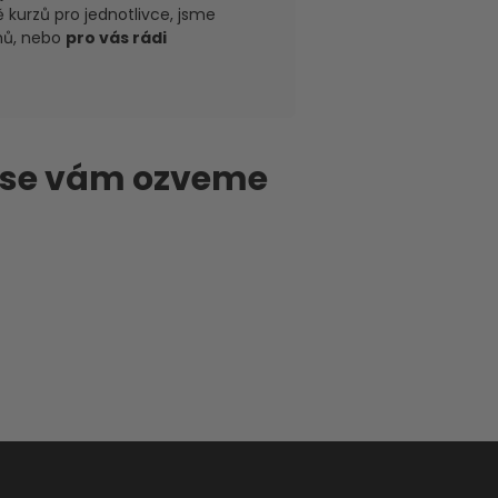
 kurzů pro jednotlivce, jsme
amů, nebo
pro vás rádi
 se vám ozveme