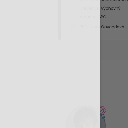
prevence
,
Výchovný
poradce
,
SPC
PhDr. Nora Gavendová