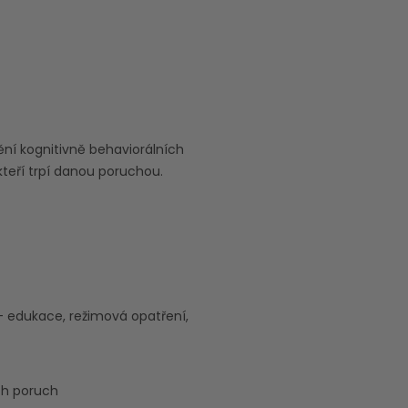
í kognitivně behaviorálních
kteří trpí danou poruchou.
– edukace, režimová opatření,
ch poruch