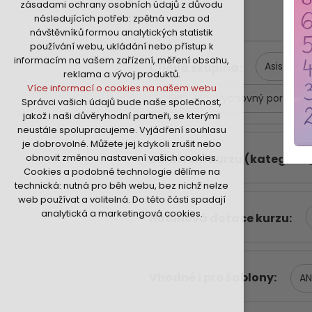
zásadami ochrany osobních údajů z důvodu
nutná pro provozování webu
následujících potřeb: zpětná vazba od
udržení kontextu stránek (session):
návštěvníků formou analytických statistik
případná přihlášení, volby jazyka, apod.
používání webu, ukládání nebo přístup k
Volitelná cookies
informacím na vašem zařízení, měření obsahu,
Asistent
Cílová skupina
analytická pro anonymizované
reklama a vývoj produktů.
vyhodnocení návštěvnosti
Více informací o cookies na našem webu
marketingová cookies (Google,Hotjar,Sklik)
SPC
Výchovný poradce
Správci vašich údajů bude naše společnost,
Více informací o cookies na našem webu
jakož i naši důvěryhodní partneři, se kterými
neustále spolupracujeme. Vyjádření souhlasu
je dobrovolné. Můžete jej kdykoli zrušit nebo
Přijmout všechny cookies
Zaměření kurzu (kategorie
obnovit změnou nastavení vašich cookies.
Cookies a podobné technologie dělíme na
Odmítnout vše
technická: nutná pro běh webu, bez nichž nelze
web používat a volitelná. Do této části spadají
analytická a marketingová cookies.
Hodinová dotace kurzu
Vhodné i pro šablony
A