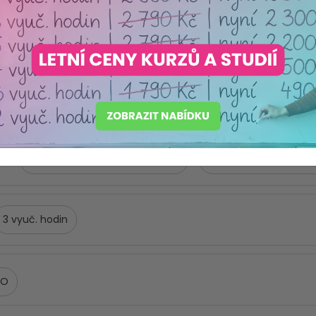
 pedagoga
Spec. školy
SŠ
ŠD/ŠK
ZŠ 2. stupeň
Metodik prevence
Institucionální výchova a preven.
Poruchy a spec. vzděl. potřeby
Prevence sociálně-pa
)
3
NO