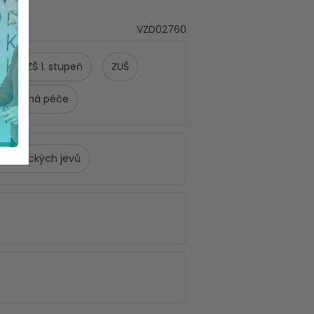
VZD02760
ZŠ 1. stupeň
ZUŠ
 výchovná péče
tologických jevů