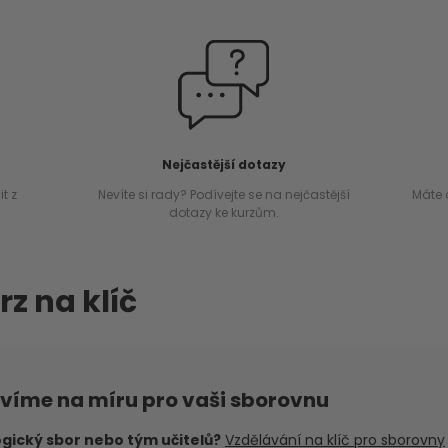
Nejčastější dotazy
t z
Nevíte si rady? Podívejte se na nejčastější
Máte 
dotazy ke kurzům.
rz na klíč
avíme na míru pro vaši sborovnu
gický sbor nebo tým učitelů?
Vzdělávání na klíč pro sborovny