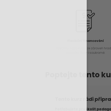
Flexibilní financování
Všechny naše kurzy lze zároveň hradi
rozpočtu školy i soukromě.
Poptejte tento ku
Tento kurz rádi připr
Potřebujete proškolit pedago