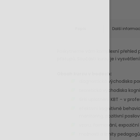
Popis
Další informa
Poskytneme vám komplexní přehled pé
přístupů. Součástí kurzu je i vysvětl
Obsah kurzu v bodech:
diagnostická východiska p
teoretická východiska kogni
širší uplatnění KBT – v prof
efektivní kognitivně behavi
monitoring, pozitivní posil
vzoru, formování, expoziční
možnosti a limity pedagogů