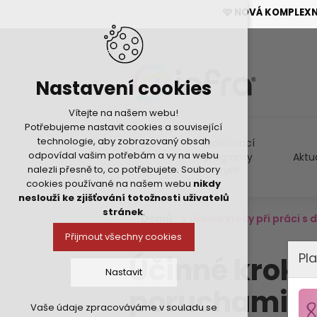
🩷 NOVÁ KOMPLEX
Nastavení cookies
Vítejte na našem webu!
Potřebujeme nastavit cookies a související
technologie, aby zobrazovaný obsah
Vzdělávací
odpovídal vašim potřebám a vy na webu
programy
Aktu
nalezli přesně to, co potřebujete. Soubory
DVPP
cookies používané na našem webu
nikdy
neslouží ke zjišťování totožnosti uživatelů
stránek
.
Domů
Účinné kroky při práci 
Přijmout všechny cookies
Pla
Účinné kroky 
Nastavit
poruchami c
Vaše údaje zpracováváme v souladu se
Technická cookies