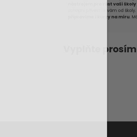
nástrojem pro růst vaší školy 
schopni přivést i k vám od škol
připravíme i kurzy na míru
. M
Vyplňte prosí