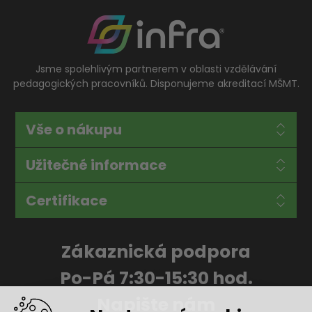
Jsme spolehlivým partnerem v oblasti vzdělávání
pedagogických pracovníků. Disponujeme akreditací MŠMT.
Vše o nákupu
Užitečné informace
Certifikace
Zákaznická podpora
Po-Pá 7:30-15:30 hod.
Napište nám