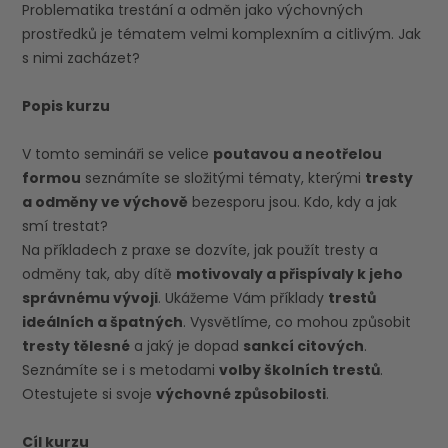
Problematika trestání a odměn jako výchovných
prostředků je tématem velmi komplexním a citlivým. Jak
s nimi zacházet?
Popis kurzu
V tomto semináři se velice
poutavou a neotřelou
formou
seznámíte se složitými tématy, kterými
tresty
a odměny ve výchově
bezesporu jsou. Kdo, kdy a jak
smí trestat?
Na příkladech z praxe se dozvíte, jak použít tresty a
odměny tak, aby dítě
motivovaly a přispívaly k jeho
správnému vývoji
. Ukážeme Vám příklady
trestů
ideálních a špatných
. Vysvětlíme, co mohou způsobit
tresty tělesné
a jaký je dopad
sankcí citových
.
Seznámíte se i s metodami
volby školních trestů
.
Otestujete si svoje
výchovné způsobilosti
.
Cíl kurzu