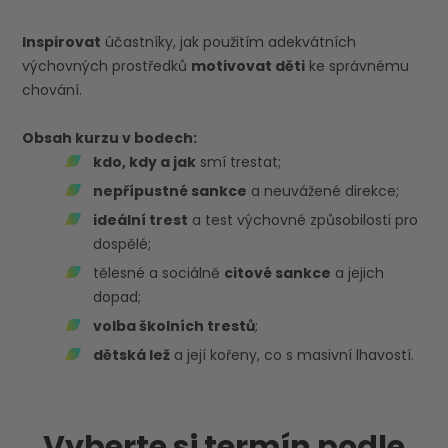
Inspirovat
účastníky, jak použitím adekvátních
výchovných prostředků
motivovat děti
ke správnému
chování.
Obsah kurzu v bodech:
kdo, kdy a jak
smí trestat;
nepřípustné sankce
a neuvážené direkce;
ideální trest
a test výchovné způsobilosti pro
dospělé;
tělesné a sociálně
citové sankce
a jejich
dopad;
volba školních trestů
;
dětská lež
a její kořeny, co s masivní lhavostí.
Vyberte si termín podle