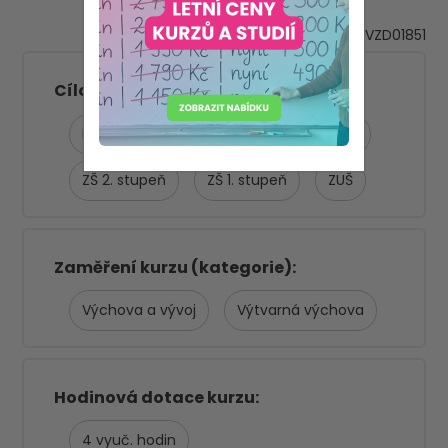
VZD01851
Asistent pedagoga
Cílová skupina
MŠ
Spec. školy
SŠ
ŠD/ŠK
ZŠ 2. stupeň
ZŠ 1. stupeň
ZUŠ
Zaměření kurzu (kategorie)
Výchova a vývoj
Výtvarná výchova
Hodinová dotace kurzu
4