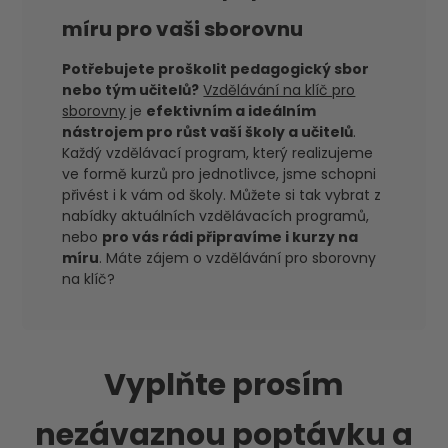
míru pro vaši sborovnu
Potřebujete proškolit pedagogický sbor
nebo tým učitelů?
Vzdělávání na klíč pro
sborovny
je
efektivním a ideálním
nástrojem pro růst vaší školy a učitelů
.
Každý vzdělávací program, který realizujeme
ve formě kurzů pro jednotlivce, jsme schopni
přivést i k vám od školy. Můžete si tak vybrat z
nabídky aktuálních vzdělávacích programů,
nebo
pro vás rádi připravíme i kurzy na
míru
. Máte zájem o vzdělávání pro sborovny
na klíč?
Vyplňte prosím
nezávaznou poptávku a