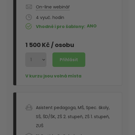
On-line webinář
4
ANO
Vhodné i pro šablony
1 500 Kč
/ osobu
Asistent pedagoga
,
MŠ
,
Spec. školy
,
SŠ
,
ŠD/ŠK
,
ZŠ 2. stupeň
,
ZŠ 1. stupeň
,
ZUŠ