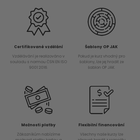
Certifikované vzdělání
Šablony OP JAK
Vzdělávání je realizováno v
Pokud je kurz vhodný pro
souladu s normou ČSN EN ISO
šablony, lze jej hradit ze
9001:2016.
šablon OP JAK.
Možnosti platby
Flexibilní financování
Zákazníkům nabízíme
Všechny naše kurzy lze
možnost platby kartou a
zároveň hradit z rozpočtu