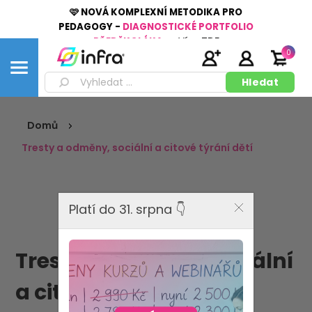
🩷 NOVÁ KOMPLEXNÍ METODIKA PRO
PEDAGOGY -
DIAGNOSTICKÉ PORTFOLIO
PŘEDŠKOLÁKA
👉
Více
ZDE
0
Domů
Tresty a odměny, sociální a citové týrání dětí
Platí do 31. srpna 👇
Tresty a odměny, sociální
a citové týrání dětí