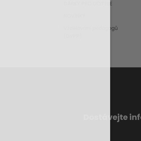
DÁRKY PRO UČITELE
NOVINKY
Vzdělávání pedagogů
(DVPP)
Dostávejte in