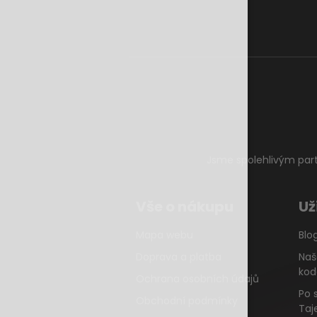
Jsme spolehlivým par
Vše o nákupu
Už
Mapa webu
Blo
Doprava a platba
Naš
kod
Ochrana osobních údajů
Po 
Obchodní podmínky
Taj