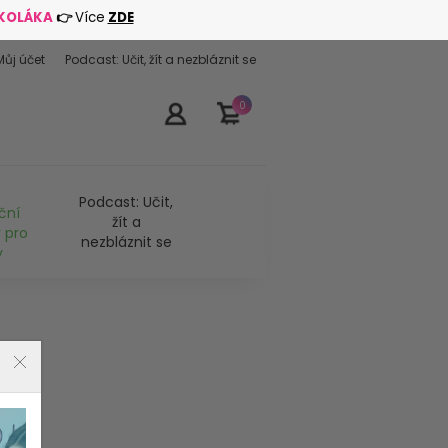
ŠKOLÁKA
👉
Více
ZDE
Můj účet
Podcast: Učit, žít a nezbláznit se
0
Podcast: Učit,
ční
žít a
 pro
nezbláznit se
y