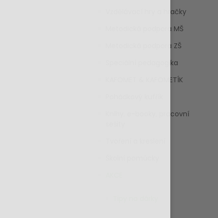
Vzdělávací hry a hračky
Metodická podpora MŠ
Metodická podpora ZŠ
Speciální pedagogika
KAFOMET & KAFOMETÍK
Pohádkový kufřík
Knihy, e-booky, pracovní
sešity
Tvoření a kreslení
Školní pomůcky
AKCE
Tipy na dárky