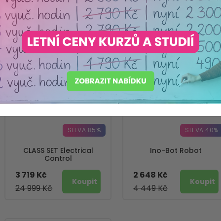
Seřadit podle
SLEVA 85%
SLEVA 40%
CLASS SET Electrical
Ino-Bot Robot
Control
3 719 Kč
2 648 Kč
24 999 Kč
4 449 Kč