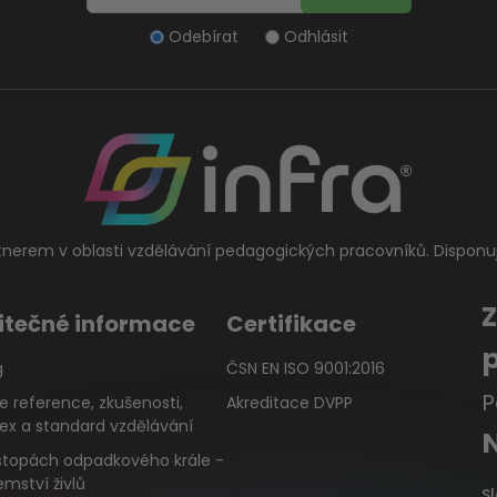
Odebírat
Odhlásit
tnerem v oblasti vzdělávání pedagogických pracovníků. Disponu
itečné informace
Certifikace
g
ČSN EN ISO 9001:2016
P
e reference, zkušenosti,
Akreditace DVPP
ex a standard vzdělávání
stopách odpadkového krále -
emství živlů
S