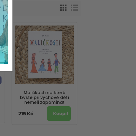
Maličkosti na které
byste při výchově dětí
neměli zapomínat
215 Kč