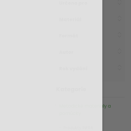
Určeno pro
Materiál
Formát
Autor
Rok vydání
Kategorie
Metodické materiály a
pomůcky
Produkty INFRA