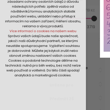
zásadami ochrany osobních údajů z důvodu
nutná pro provozování webu
následujících potřeb: zpětná vazba od
udržení kontextu stránek (session):
Min:
215 Kč
Max:
3 719 Kč
návštěvníků formou analytických statistik
případná přihlášení, volby jazyka, apod.
používání webu, ukládání nebo přístup k
Volitelná cookies
informacím na vašem zařízení, měření obsahu,
analytická pro anonymizované
reklama a vývoj produktů.
215
3719
vyhodnocení návštěvnosti
Více informací o cookies na našem webu
marketingová cookies (Google,Hotjar,Sklik)
Správci vašich údajů bude naše společnost,
Více informací o cookies na našem webu
Rozvíjí se
jakož i naši důvěryhodní partneři, se kterými
neustále spolupracujeme. Vyjádření souhlasu
je dobrovolné. Můžete jej kdykoli zrušit nebo
Přijmout všechny cookies
Věk
obnovit změnou nastavení vašich cookies.
Cookies a podobné technologie dělíme na
Odmítnout vše
technická: nutná pro běh webu, bez nichž nelze
S čím potřebujete
web používat a volitelná. Do této části spadají
pomoci?
analytická a marketingová cookies.
Určeno pro
Předmět ZŠ