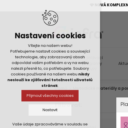
🩷 NOVÁ KOMPLEX
Nastavení cookies
Vítejte na našem webu!
Potřebujeme nastavit cookies a související
technologie, aby zobrazovaný obsah
Vzdělávací
odpovídal vašim potřebám a vy na webu
programy
Aktu
nalezli přesně to, co potřebujete. Soubory
DVPP
cookies používané na našem webu
nikdy
neslouží ke zjišťování totožnosti uživatelů
stránek
.
Domů
Metodické materiály a p
Přijmout všechny cookies
Pla
Filtrovat:
Nastavit
Vaše údaje zpracováváme v souladu se
Technická cookies
Cenové rozpětí