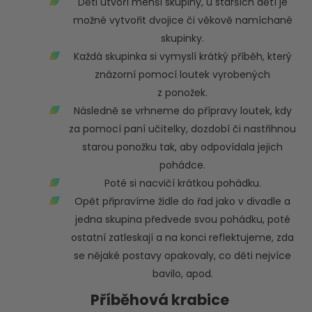
Děti utvoří menší skupiny, u starších dětí je
možné vytvořit dvojice či věkově namíchané
skupinky.
Každá skupinka si vymyslí krátký příběh, který
znázorní pomocí loutek vyrobených
z ponožek.
Následně se vrhneme do přípravy loutek, kdy
za pomocí paní učitelky, dozdobí či nastřihnou
starou ponožku tak, aby odpovídala jejich
pohádce.
Poté si nacvičí krátkou pohádku.
Opět připravíme židle do řad jako v divadle a
jedna skupina předvede svou pohádku, poté
ostatní zatleskají a na konci reflektujeme, zda
se nějaké postavy opakovaly, co děti nejvíce
bavilo, apod.
Příběhová krabice