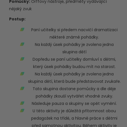
Pomůcky:
Orffovy nástroje, předměty vydávající
nějaký zvuk
Postup:
Paní učitelky si předem nacvičí dramatizaci
některé známé pohádky.
Na každý úsek pohádky je zvolena jedna
skupina dětí
Dopředu se paní učitelky domluví s dětmi,
který úsek pohádky budou mít na starost.
Na každý úsek pohádky je zvolena jedna
skupina dětí, která bude představovat zvukaře.
Tato skupina dostane pomůcky a dle děje
pohádky zkouší vytvářet vhodné zvuky.
Následuje pauza a skupiny se opět vymění.
U této aktivity je důležitá přítomnost obou
pedagožek na třídě, a hlavně práce s dětmi
před samotnou aktivitou. Během aktivity je