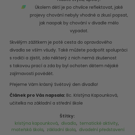
Úkolem dětí je po chvilce reflektovat, jaké
projevy chování nebyly vhodné a zkusí popsat,
jak naopak by chování v divadle mělo
vypadat.
Skvělým zážitkem je poté cesta do opravdového
divadla se vším všudy. Také můžete podpořit spolupráci
s rodiči a zjistit, zda některý z nich nemá zkušenost
s takovou prací a zda by byl ochoten dětem nějaké
zajímavosti povědět.
Přejeme Vám krásný Světový den divadla!
Článek pro Vás napsala:
Bc. Kristýna Kapounková,
učitelka na základní a střední škole
Štítky:
kristýna kapounková
,
divadlo
,
tematické aktivity
,
mateřská škola
,
základní škola
,
divadelní představení