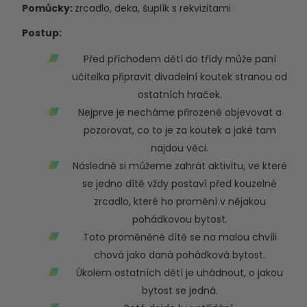
Pomůcky:
zrcadlo, deka, šuplík s rekvizitami
Postup:
Před příchodem dětí do třídy může paní
učitelka připravit divadelní koutek stranou od
ostatních hraček.
Nejprve je necháme přirozeně objevovat a
pozorovat, co to je za koutek a jaké tam
najdou věci.
Následně si můžeme zahrát aktivitu, ve které
se jedno dítě vždy postaví před kouzelné
zrcadlo, které ho promění v nějakou
pohádkovou bytost.
Toto proměněné dítě se na malou chvíli
chová jako daná pohádková bytost.
Úkolem ostatních dětí je uhádnout, o jakou
bytost se jedná.