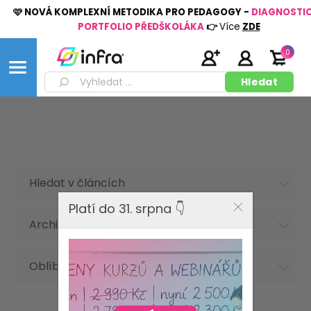
🩷 NOVÁ KOMPLEXNÍ METODIKA PRO PEDAGOGY -
DIAGNOSTI
PORTFOLIO PŘEDŠKOLÁKA
👉
Více
ZDE
0
Hledat v článcích
Platí do 31. srpna 👇
Archiv článků
Oblíbená hesla