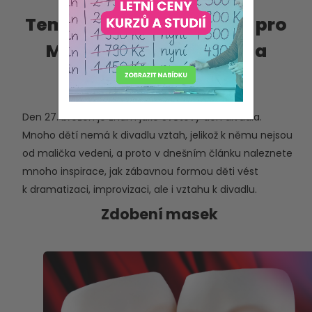
Tematické aktivity nejen pro
MŠ: Světový den divadla
úterý 5. března 2024
Den 27. březen je znám jako Světový den divadla.
Mnoho dětí nemá k divadlu vztah, jelikož k němu nejsou
od malička vedeni, a proto v dnešním článku naleznete
mnoho inspirace, jak zábavnou formou děti vést
k dramatizaci, improvizaci, ale i vztahu k divadlu.
Zdobení masek