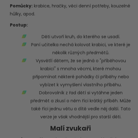
Pomůcky:
krabice, hračky, věci denní potřeby, kouzelné
hůlky, apod.
Postup:
Děti utvoří kruh, do kterého se usadí.
Paní učitelka nechá kolovat krabici, ve které je
několik různých předmětů.
Vysvětlí dětem, že se jedná o "příběhovou
krabici" s mnoha věcmi, které mohou
připomínat některé pohádky či příběhy nebo
vybízet k vymyšlení vlastního příběhu.
Dobrovolník z řad dětí si vytáhne jeden
předmět a zkusí o něm říci krátký příběh. Může
také říci jednu větu a dítě vedle něj další. Tato
verze je však vhodnější pro starší děti.
Malí zvukaři