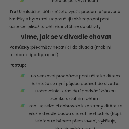
Poté dojde k vystřídání.
Tip!
U mladších dětí můžete využít předem připravené
kartičky s bytostmi. Doporučuji také zapojení paní
učitelce, jelikož to děti více vtáhne do aktivity.
Víme, jak se v divadle chovat
Pomůcky:
předměty nepatřící do divadla (mobilní
telefon, odpadky, apod.)
Postup:
Po venkovní procházce paní učitelka dětem
řekne, že se nyní půjdou podívat do divadla.
Dobrovolníci z řad dětí předvádí krátkou
scénku ostatním dětem.
Paní učitelka či dobrovolník ze strany dítěte se
však v divadle budou chovat nevhodně. (Např.
telefonuje během představení, vykřikuje,
hlasitě žvýká, apod.).