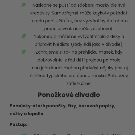
Následně se pustí do zdobení masky dle své
kreativity. Samozřejmě může kdykoliv požádat
o radu paní učitelku, bez vyzvání by do tohoto
procesu však neměla zasahovat.
Nakonec si můžeme vytvořit molo z deky a
připravit hlediště (řady židlí jako v divadle).
Zahrajeme si tak na přehlídku masek, kdy
dobrovolníci z řad dětí projdou po mole
a na jeho konci mohou předvést nějaký postoj
či něco typického pro danou masku. Poté vždy
zatleskáme.
Ponožkové divadlo
Pomůcky: staré ponožky, fixy, barevné papíry,
nůžky a lepidlo
Postup: