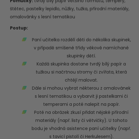
Pomůcky:
tvrdý bílý papír většího formátu, tempery,
štětec, pastelky lepidlo, nůžky, tužka, přírodní materiály,
omalovánky s lesní tematikou
Postup:
Paní učitelka rozdělí děti do několika skupinek,
v případě smíšené třídy věkově namíchané
skupinky dětí.
Každá skupinka dostane tvrdý bílý papír a
tužkou si načrtnou stromy či zvířata, která
chtějí malovat.
Dále si mohou vybrat některou z omalovánek
s lesní tematikou a vybarvit ji pastelkami či
temperami a poté nalepit na papír.
Poté na obrázek zkusí přidat nějaké přírodní
materiály (např. listy či větvičky). U tohoto
bodu je vhodná asistence paní učitelky (např.
s tavicí pistolí či Herkulesem).