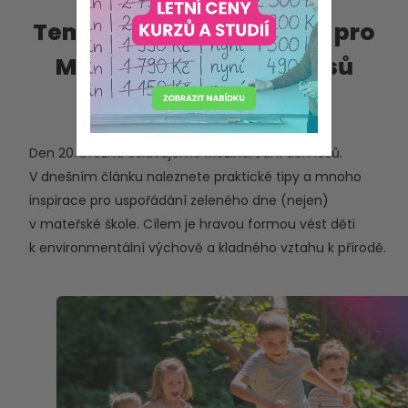
Tematické aktivity nejen pro
MŠ: Mezinárodní den lesů
pondělí 4. března 2024
Den 20. března oslavujeme Mezinárodní den lesů.
V dnešním článku naleznete praktické tipy a mnoho
inspirace pro uspořádání zeleného dne (nejen)
v mateřské škole. Cílem je hravou formou vést děti
k environmentální výchově a kladného vztahu k přírodě.