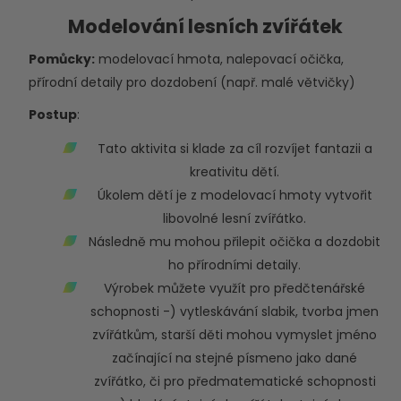
Modelování lesních zvířátek
Pomůcky:
modelovací hmota, nalepovací očička,
přírodní detaily pro dozdobení (např. malé větvičky)
Postup
:
Tato aktivita si klade za cíl rozvíjet fantazii a
kreativitu dětí.
Úkolem dětí je z modelovací hmoty vytvořit
libovolné lesní zvířátko.
Následně mu mohou přilepit očička a dozdobit
ho přírodními detaily.
Výrobek můžete využít pro předčtenářské
schopnosti -) vytleskávání slabik, tvorba jmen
zvířátkům, starší děti mohou vymyslet jméno
začínající na stejné písmeno jako dané
zvířátko, či pro předmatematické schopnosti