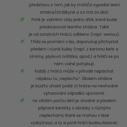
představu o tom, jak by mohl/a vypadat lesní
strážce/strážkyně a co má za úkol.
Poté je vybráno vždy jedno dítě, které bude
představovat lesního strážce. Také
je od ostatních hráčů odlišeno (např. vestou).
Třída se promění v les, doporučuji přichystat
předem i různé kulisy (např. z kartonu keře a
stromy, plyšová zvířátka, apod.) a hráči se po
něm volně pohybují.
Každý z hráčů může v přírodě napáchat
nějakou tu „neplechu“. Úkolem strážce
je buďto uhasit požár či hráče na nevhodné
vyhazování odpadků upozornit.
Ve větším počtu dětí je vhodné si předem
připravit kartičky s obrázky s různými
neplechami, které se mohou v lese
vyskytnout, a ty si poté hráči budou losovat.