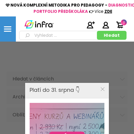
🩷 NOVÁ KOMPLEXNÍ METODIKA PRO PEDAGOGY -
DIAGNOSTI
PORTFOLIO PŘEDŠKOLÁKA
👉
Více
ZDE
0
Hledat v článcích
Platí do 31. srpna 👇
Archiv článků
Oblíbená hesla