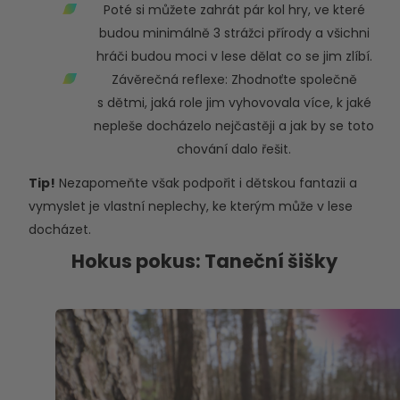
Poté si můžete zahrát pár kol hry, ve které
budou minimálně 3 strážci přírody a všichni
hráči budou moci v lese dělat co se jim zlíbí.
Závěrečná reflexe: Zhodnoťte společně
s dětmi, jaká role jim vyhovovala více, k jaké
nepleše docházelo nejčastěji a jak by se toto
chování dalo řešit.
Tip!
Nezapomeňte však podpořit i dětskou fantazii a
vymyslet je vlastní neplechy, ke kterým může v lese
docházet.
Hokus pokus: Taneční šišky