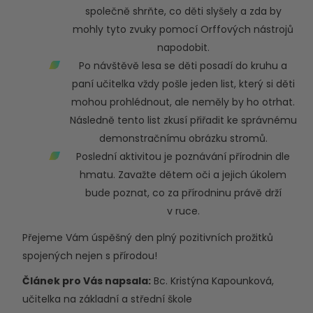
společně shrňte, co děti slyšely a zda by
mohly tyto zvuky pomocí Orffových nástrojů
napodobit.
Po návštěvě lesa se děti posadí do kruhu a
paní učitelka vždy pošle jeden list, který si děti
mohou prohlédnout, ale neměly by ho otrhat.
Následně tento list zkusí přiřadit ke správnému
demonstračnímu obrázku stromů.
Poslední aktivitou je poznávání přírodnin dle
hmatu. Zavažte dětem oči a jejich úkolem
bude poznat, co za přírodninu právě drží
v ruce.
Přejeme Vám úspěšný den plný pozitivních prožitků
spojených nejen s přírodou!
Článek pro Vás napsala:
Bc. Kristýna Kapounková,
učitelka na základní a střední škole