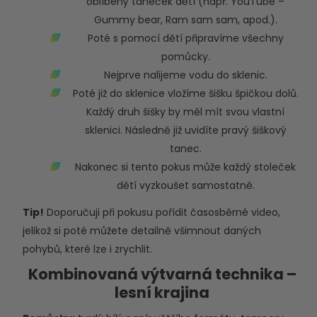
oblíbený taneček dětí (např. YouTube –
Gummy bear, Ram sam sam, apod.).
Poté s pomocí dětí připravíme všechny
pomůcky.
Nejprve nalijeme vodu do sklenic.
Poté již do sklenice vložíme šišku špičkou dolů.
Každý druh šišky by měl mít svou vlastní
sklenici. Následně již uvidíte pravý šiškový
tanec.
Nakonec si tento pokus může každý stoleček
dětí vyzkoušet samostatně.
Tip!
Doporučuji při pokusu pořídit časosběrné video,
jelikož si poté můžete detailně všimnout daných
pohybů, které lze i zrychlit.
Kombinovaná výtvarná technika –
lesní krajina