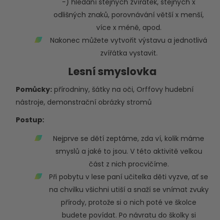
-) hledání stejných zvířátek, stejných x
odlišných znaků, porovnávání větší x menší,
více x méně, apod.
Nakonec můžete vytvořit výstavu a jednotlivá
zvířátka vystavit.
Lesní smyslovka
Pomůcky:
přírodniny, šátky na oči, Orffovy hudební
nástroje, demonstrační obrázky stromů
Postup:
Nejprve se dětí zeptáme, zda ví, kolik máme
smyslů a jaké to jsou. V této aktivitě velkou
část z nich procvičíme.
Při pobytu v lese paní učitelka děti vyzve, ať se
na chvilku všichni utiší a snaží se vnímat zvuky
přírody, protože si o nich poté ve školce
budete povídat. Po návratu do školky si