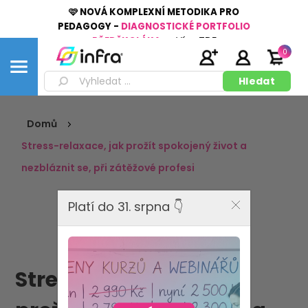
🩷 NOVÁ KOMPLEXNÍ METODIKA PRO
PEDAGOGY -
DIAGNOSTICKÉ PORTFOLIO
PŘEDŠKOLÁKA
👉
Více
ZDE
0
Domů
Stress-relaxace, jak prožít spokojený život a
nezbláznit se, při zátěžové profesi
Platí do 31. srpna 👇
Stress-relaxace, jak