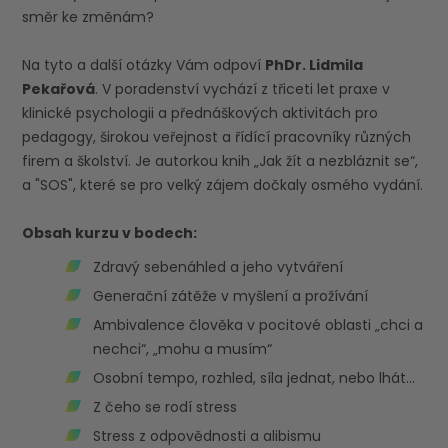
směr ke změnám?
Na tyto a další otázky Vám odpoví
PhDr. Lidmila
Pekařová
. V poradenství vychází z třiceti let praxe v
klinické psychologii a přednáškových aktivitách pro
pedagogy, širokou veřejnost a řídící pracovníky různých
firem a školství. Je autorkou knih „Jak žít a nezbláznit se“,
a "SOS", které se pro velký zájem dočkaly osmého vydání.
Obsah kurzu v bodech:
Zdravý sebenáhled a jeho vytváření
Generační zátěže v myšlení a prožívání
Ambivalence člověka v pocitové oblasti „chci a
nechci“, „mohu a musím“
Osobní tempo, rozhled, síla jednat, nebo lhát…
Z čeho se rodí stress
Stress z odpovědnosti a alibismu