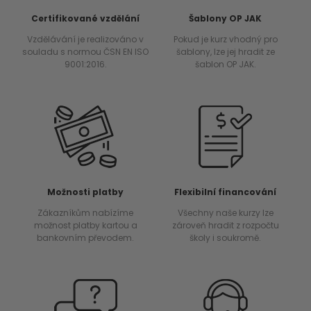
Certifikované vzdělání
Šablony OP JAK
Vzdělávání je realizováno v
Pokud je kurz vhodný pro
souladu s normou ČSN EN ISO
šablony, lze jej hradit ze
9001:2016.
šablon OP JAK.
Možnosti platby
Flexibilní financování
Zákazníkům nabízíme
Všechny naše kurzy lze
možnost platby kartou a
zároveň hradit z rozpočtu
bankovním převodem.
školy i soukromě.