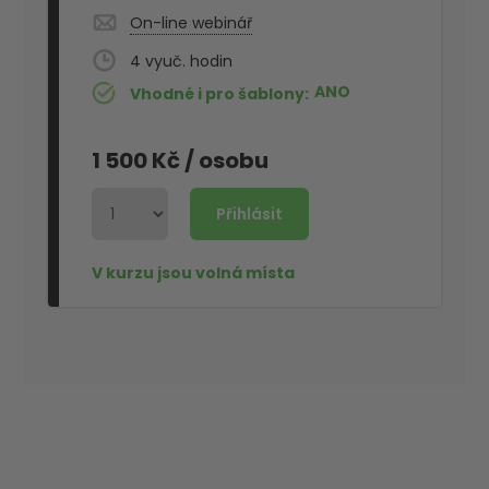
On-line webinář
4
ANO
Vhodné i pro šablony
1 500 Kč
/ osobu