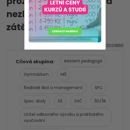
prožít spokojený život a
nezbláznit se, při
zátěžové profesi
VZD01860
Asistent pedagoga
Cílová skupina
Gymnázium
MŠ
Ředitelé škol a management
SPC
Spec. školy
SŠ
SVČ
ŠD/ŠK
Učitel odborného výcviku a praktického
vyučování