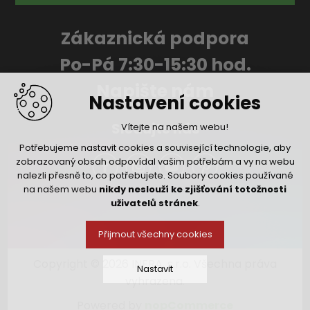
Zákaznická podpora
Po-Pá 7:30-15:30 hod.
Napište nám
Nastavení cookies
Sledujte nás
Vítejte na našem webu!
Potřebujeme nastavit cookies a související technologie, aby
zobrazovaný obsah odpovídal vašim potřebám a vy na webu
nalezli přesně to, co potřebujete. Soubory cookies používané
na našem webu
nikdy neslouží ke zjišťování totožnosti
uživatelů stránek
.
Přijmout všechny cookies
Copyright © 2026 INFRA, s.r.o. Všechna práva
Nastavit
vyhrazena.
Powered by
nopCommerce