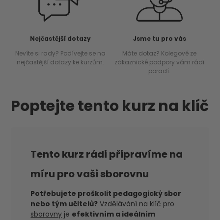
Nejčastější dotazy
Jsme tu pro vás
Nevíte si rady? Podívejte se na
Máte dotaz? Kolegové ze
nejčastější dotazy ke kurzům.
zákaznické podpory vám rádi
poradí.
Poptejte tento kurz na klíč
Tento kurz rádi připravíme na
míru pro vaši sborovnu
Potřebujete proškolit pedagogický sbor
nebo tým učitelů?
Vzdělávání na klíč pro
sborovny
je
efektivním a ideálním