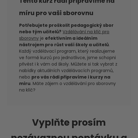
Tento kurz rádi připravíme na
míru pro vaši sborovnu
Potřebujete proškolit pedagogický sbor
nebo tým učitelů?
Vzdělávání na klíč pro
sborovny
je
efektivním a ideálním
nástrojem pro růst vaší školy a učitelů
.
Každý vzdělávací program, který realizujeme
ve formě kurzů pro jednotlivce, jsme schopni
přivést i k vám od školy. Můžete si tak vybrat z
nabídky aktuálních vzdělávacích programů,
nebo
pro vás rádi připravíme i kurzy na
míru
. Máte zájem o vzdělávání pro sborovny
na klíč?
Vyplňte prosím