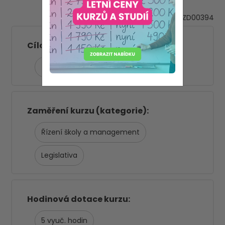
VZD00394
Cílová skupina
Ředitelé škol a management
Zaměření kurzu (kategorie)
Řízení školy a management
Legislativa
Hodinová dotace kurzu
5