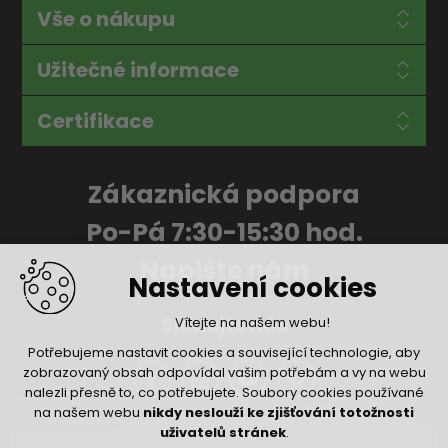
Vše o nákupu
Užitečné informace
Certifikace
Zákaznická podpora
Po-Pá 7:30-15:30 hod.
Napište nám
Nastavení cookies
Sledujte nás
Vítejte na našem webu!
Potřebujeme nastavit cookies a související technologie, aby
zobrazovaný obsah odpovídal vašim potřebám a vy na webu
nalezli přesně to, co potřebujete. Soubory cookies používané
na našem webu
nikdy neslouží ke zjišťování totožnosti
uživatelů stránek
.