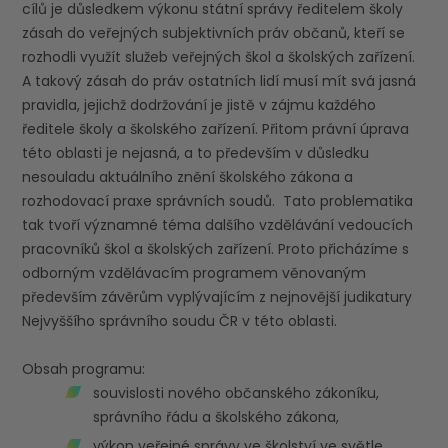
cílů je důsledkem výkonu státní správy ředitelem školy
zásah do veřejných subjektivních práv občanů, kteří se
rozhodli využít služeb veřejných škol a školských zařízení.
A takový zásah do práv ostatních lidí musí mít svá jasná
pravidla, jejichž dodržování je jistě v zájmu každého
ředitele školy a školského zařízení. Přitom právní úprava
této oblasti je nejasná, a to především v důsledku
nesouladu aktuálního znění školského zákona a
rozhodovací praxe správních soudů. Tato problematika
tak tvoří významné téma dalšího vzdělávání vedoucích
pracovníků škol a školských zařízení. Proto přicházíme s
odborným vzdělávacím programem věnovaným
především závěrům vyplývajícím z nejnovější judikatury
Nejvyššího správního soudu ČR v této oblasti.
Obsah programu:
souvislosti nového občanského zákoníku,
správního řádu a školského zákona,
výkon veřejné správy ve školství ve světle