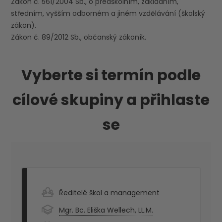
Zákon č. 561/2004 Sb., o předškolním, základním,
středním, vyšším odborném a jiném vzdělávání (školský
zákon).
Zákon č. 89/2012 Sb., občanský zákoník.
Vyberte si termín podle
cílové skupiny a přihlaste
se
Ředitelé škol a management
Mgr. Bc. Eliška Wellech, LL.M.