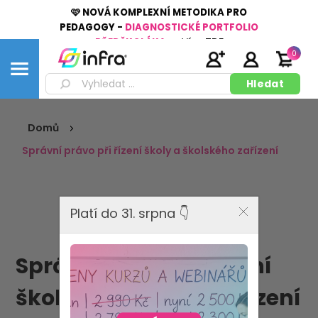
🩷 NOVÁ KOMPLEXNÍ METODIKA PRO
PEDAGOGY -
DIAGNOSTICKÉ PORTFOLIO
PŘEDŠKOLÁKA
👉
Více
ZDE
0
Domů
Správní právo při řízení školy a školského zařízení
Platí do 31. srpna 👇
Správní právo při řízení
školy a školského zařízení