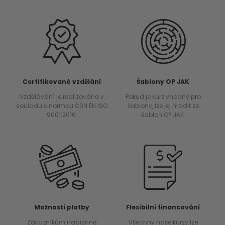
Certifikované vzdělání
Šablony OP JAK
Vzdělávání je realizováno v
Pokud je kurz vhodný pro
souladu s normou ČSN EN ISO
šablony, lze jej hradit ze
9001:2016.
šablon OP JAK.
Možnosti platby
Flexibilní financování
Zákazníkům nabízíme
Všechny naše kurzy lze