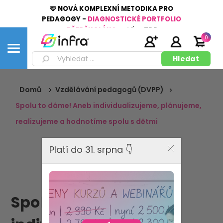
🩷 NOVÁ KOMPLEXNÍ METODIKA PRO
PEDAGOGY -
DIAGNOSTICKÉ PORTFOLIO
PŘEDŠKOLÁKA
👉
Více
ZDE
0
Domů
Vzdělávání pedagogů (DVPP)
Spolu to dáme! Aneb individualizujeme, plánujeme,
realizujeme a hodnotíme spolu s dětmi
Platí do 31. srpna 👇
Spolu to dáme! Aneb