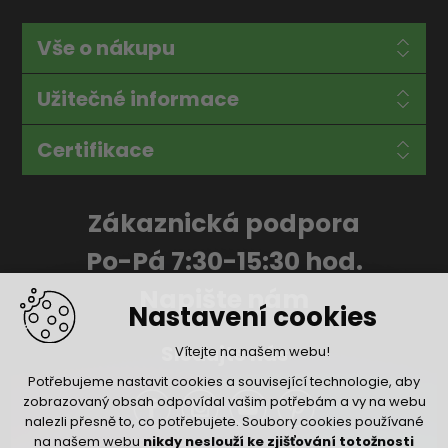
Vše o nákupu
Užitečné informace
Certifikace
Zákaznická podpora
Po-Pá 7:30-15:30 hod.
Napište nám
Nastavení cookies
Sledujte nás
Vítejte na našem webu!
Potřebujeme nastavit cookies a související technologie, aby
zobrazovaný obsah odpovídal vašim potřebám a vy na webu
nalezli přesně to, co potřebujete. Soubory cookies používané
na našem webu
nikdy neslouží ke zjišťování totožnosti