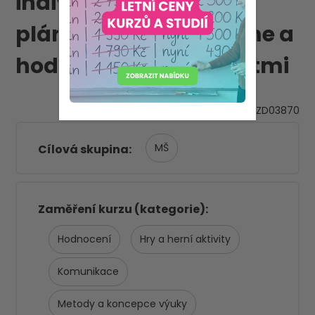
individualizujeme,
plánujeme, realizujeme a
hodnotíme spolu s dětmi
VZD03870
MŠ
Cílová skupina
Zaměření kurzu (kategorie)
Hodnocení
Hry a herní aktivity
Komunikace
Metody a koncepce výuky