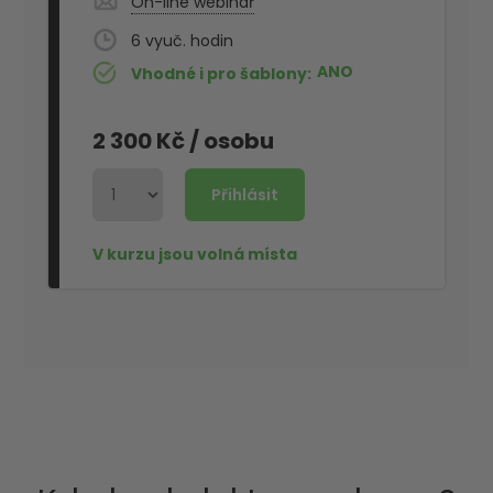
On-line webinář
6
ANO
Vhodné i pro šablony
2 300 Kč
/ osobu