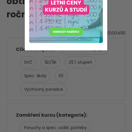
obtížích žáků v 1. - 3.
ročníku ZŠ
VZD00490
Asistent pedagoga
Cílová skupina
SVČ
ŠD/ŠK
ZŠ 1. stupeň
Spec. školy
SŠ
Výchovný poradce
Zaměření kurzu (kategorie)
Poruchy a spec. vzděl. potřeby