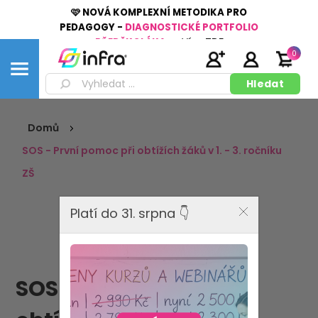
🩷 NOVÁ KOMPLEXNÍ METODIKA PRO
PEDAGOGY -
DIAGNOSTICKÉ PORTFOLIO
PŘEDŠKOLÁKA
👉
Více
ZDE
0
Domů
SOS - První pomoc při obtížích žáků v 1. - 3. ročníku
ZŠ
Platí do 31. srpna 👇
SOS - První pomoc při