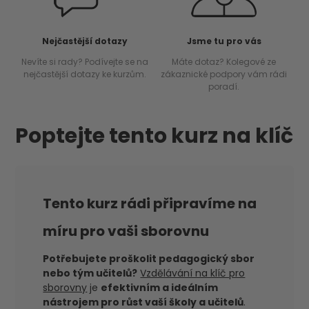
Nejčastější dotazy
Jsme tu pro vás
Nevíte si rady? Podívejte se na
Máte dotaz? Kolegové ze
nejčastější dotazy ke kurzům.
zákaznické podpory vám rádi
poradí.
Poptejte tento kurz na klíč
Tento kurz rádi připravíme na
míru pro vaši sborovnu
Potřebujete proškolit pedagogický sbor
nebo tým učitelů?
Vzdělávání na klíč pro
sborovny
je
efektivním a ideálním
nástrojem pro růst vaší školy a učitelů
.