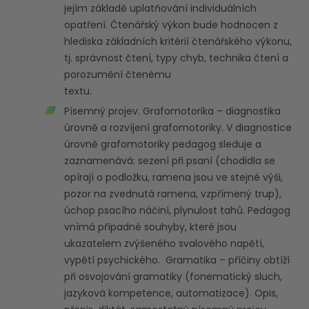
jejím základě uplatňování individuálních
opatření. Čtenářský výkon bude hodnocen z
hlediska základních kritérií čtenářského výkonu,
tj. správnost čtení, typy chyb, technika čtení a
porozumění čtenému
tex
Písemný projev. Grafomotorika – diagnostika
úrovně a rozvíjení grafomotoriky. V diagnostice
úrovně grafomotoriky pedagog sleduje a
zaznamenává: sezení při psaní (chodidla se
opírají o podložku, ramena jsou ve stejné výši,
pozor na zvednutá ramena, vzpřímený trup),
úchop psacího náčiní, plynulost tahů. Pedagog
vnímá případné souhyby, které jsou
ukazatelem zvýšeného svalového napětí,
vypětí psychického. Gramatika – příčiny obtíží
při osvojování gramatiky (fonematický sluch,
jazyková kompetence, automatizace). Opis,