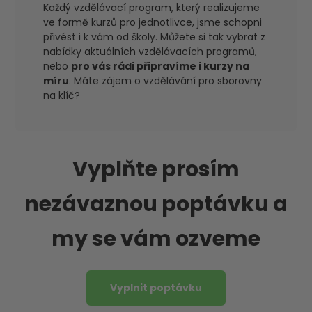
Každý vzdělávací program, který realizujeme
ve formě kurzů pro jednotlivce, jsme schopni
přivést i k vám od školy. Můžete si tak vybrat z
nabídky aktuálních vzdělávacích programů,
nebo
pro vás rádi připravíme i kurzy na
míru
. Máte zájem o vzdělávání pro sborovny
na klíč?
Vyplňte prosím
nezávaznou poptávku a
my se vám ozveme
Vyplnit poptávku