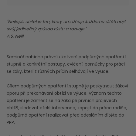
"Nejlepší učitel je ten, který umožňuje každému dítěti najít
svůj jedinečný způsob růstu a rozvoje."
A.S. Neill
Seminář nabídne právní ukotvení podpůrných opatření 1.
stupně a konkrétní postupy, cvičení, pomůcky pro práci
se žáky, kteří z různých příčin selhávají ve výuce.
Cílem podpůrných opatření 1.stupně je poskytnout žákovi
oporu při překonávání obtíží ve výuce. Význam těchto
opatření je zaměřit se na žáka při prvních projevech
obtíží, sledovat efekt intervence, zapojit do práce rodiče,
podpůrná opatření realizovat před odesláním dítěte do
PPP.