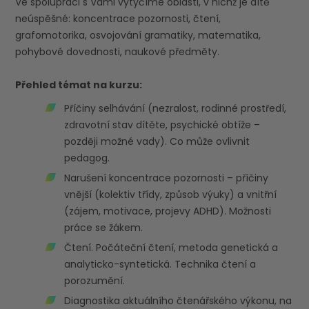
Ve spolupráci s Vámi vytyčíme oblasti, v nichž je dítě
neúspěšné: koncentrace pozornosti, čtení,
grafomotorika, osvojování gramatiky, matematika,
pohybové dovednosti, naukové předměty.
Přehled témat na kurzu:
Příčiny selhávání (nezralost, rodinné prostředí,
zdravotní stav dítěte, psychické obtíže –
později možné vady). Co může ovlivnit
pedagog.
Narušení koncentrace pozornosti – příčiny
vnější (kolektiv třídy, způsob výuky) a vnitřní
(zájem, motivace, projevy ADHD). Možnosti
práce se žákem.
Čtení. Počáteční čtení, metoda genetická a
analyticko-syntetická. Technika čtení a
porozumění.
Diagnostika aktuálního čtenářského výkonu, na