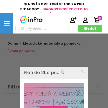
🩷 NOVÁ KOMPLEXNÍ METODIKA PRO
PEDAGOGY -
DIAGNOSTICKÉ PORTFOLIO
PŘEDŠKOLÁKA
👉
Více
ZDE
0
Domů
Metodické materiály a pomůcky
Školní pomůcky
Platí do 31. srpna 👇
Filtrovat: