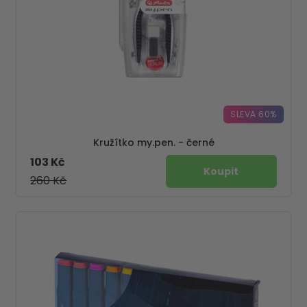
SLEVA 60%
Kružítko my.pen. - černé
103 Kč
260 Kč