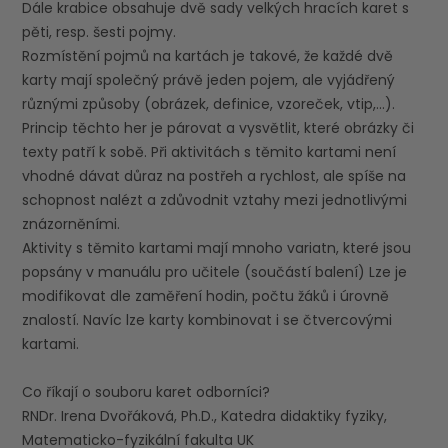
Dále krabice obsahuje dvě sady velkých hracích karet s
pěti, resp. šesti pojmy.
Rozmístění pojmů na kartách je takové, že každé dvě
karty mají společný právě jeden pojem, ale vyjádřený
různými způsoby (obrázek, definice, vzoreček, vtip,…).
Princip těchto her je párovat a vysvětlit, které obrázky či
texty patří k sobě. Při aktivitách s těmito kartami není
vhodné dávat důraz na postřeh a rychlost, ale spíše na
schopnost nalézt a zdůvodnit vztahy mezi jednotlivými
znázorněními.
Aktivity s těmito kartami mají mnoho variatn, které jsou
popsány v manuálu pro učitele (součástí balení) Lze je
modifikovat dle zaměření hodin, počtu žáků i úrovně
znalostí. Navíc lze karty kombinovat i se čtvercovými
kartami.
Co říkají o souboru karet odborníci?
RNDr. Irena Dvořáková, Ph.D., Katedra didaktiky fyziky,
Matematicko-fyzikální fakulta UK