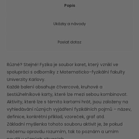
Popis
Ukázky a návody
Poslat dotaz
Různé? Stejné! Fyzika je soubor karet, který vznikl ve
spolupráci s odborníky z Matematicko-fyzikální fakulty
Univerzity Karlovy.
Každé balení obsahuje čtvercové, kruhové a
šestiúhelníkové karty, které lze mezi sebou kombinovat.
Aktivity, které lze s těmito kartami hrát, jsou založeny na
vyhledávání různých vyjádření fyzikálních pojmů – název,
definice, konkrétní příklad, vzoreček, graf atd.
Základní myšlenka tohoto souboru aktivit je, že pokud
něčemu opravdu rozumím, tak to poznám a umím
použít v různých situacích.