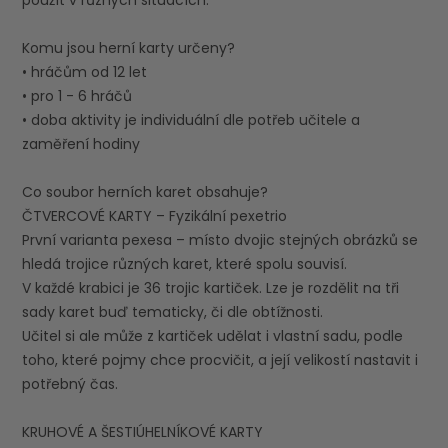
Komu jsou herní karty určeny?
• hráčům od 12 let
• pro 1 - 6 hráčů
• doba aktivity je individuální dle potřeb učitele a
zaměření hodiny
Co soubor herních karet obsahuje?
ČTVERCOVÉ KARTY – Fyzikální pexetrio
První varianta pexesa – místo dvojic stejných obrázků se
hledá trojice různých karet, které spolu souvisí.
V každé krabici je 36 trojic kartiček. Lze je rozdělit na tři
sady karet buď tematicky, či dle obtížnosti.
Učitel si ale může z kartiček udělat i vlastní sadu, podle
toho, které pojmy chce procvičit, a její velikostí nastavit i
potřebný čas.
KRUHOVÉ A ŠESTIÚHELNÍKOVÉ KARTY