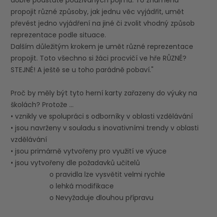
propojit různé způsoby, jak jednu věc vyjádřit, umět
převést jedno vyjádření na jiné či zvolit vhodný způsob
reprezentace podle situace.
Dalším důležitým krokem je umět různé reprezentace
propojit. Toto všechno si žáci procvičí ve hře RŮZNÉ?
STEJNÉ! A ještě se u toho parádně pobaví."
Proč by měly být tyto herní karty zařazeny do výuky na
školách? Protože …
• vznikly ve spolupráci s odborníky v oblasti vzdělávání
• jsou navrženy v souladu s inovativními trendy v oblasti
vzdělávání
• jsou primárně vytvořeny pro využití ve výuce
• jsou vytvořeny dle požadavků učitelů
o pravidla lze vysvětit velmi rychle
o lehká modifikace
o Nevyžaduje dlouhou přípravu