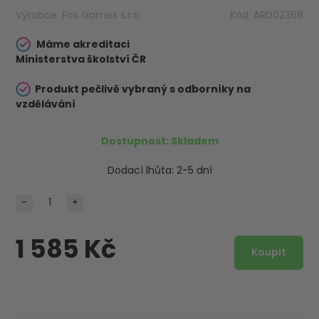
Výrobce:
Fox Games s.r.o.
Kód:
ARD02368
Máme akreditaci
Ministerstva školství ČR
Produkt pečlivě vybraný s odborníky na
vzdělávání
Dostupnost:
Skladem
Dodací lhůta:
2-5 dní
-
+
1 585 Kč