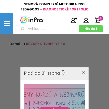
🩷 NOVÁ KOMPLEXNÍ METODIKA PRO
PEDAGOGY -
DIAGNOSTICKÉ PORTFOLIO
PŘEDŠKOLÁKA
👉
Více
ZDE
0
Domů
RŮZNÉ? STEJNÉ! FYZIKA
Platí do 31. srpna 👇