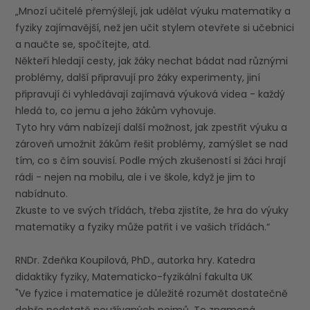
„Mnozí učitelé přemýšlejí, jak udělat výuku matematiky a
fyziky zajímavější, než jen učit stylem otevřete si učebnici
a naučte se, spočítejte, atd.
Někteří hledají cesty, jak žáky nechat bádat nad různými
problémy, další připravují pro žáky experimenty, jiní
připravují či vyhledávají zajímavá výuková videa - každý
hledá to, co jemu a jeho žákům vyhovuje.
Tyto hry vám nabízejí další možnost, jak zpestřit výuku a
zároveň umožnit žákům řešit problémy, zamýšlet se nad
tím, co s čím souvisí. Podle mých zkušeností si žáci hrají
rádi - nejen na mobilu, ale i ve škole, když je jim to
nabídnuto.
Zkuste to ve svých třídách, třeba zjistíte, že hra do výuky
matematiky a fyziky může patřit i ve vašich třídách.“
RNDr. Zdeňka Koupilová, PhD., autorka hry. Katedra
didaktiky fyziky, Matematicko-fyzikální fakulta UK
"Ve fyzice i matematice je důležité rozumět dostatečně
dobře podstatě používaných pojmů. To znamená