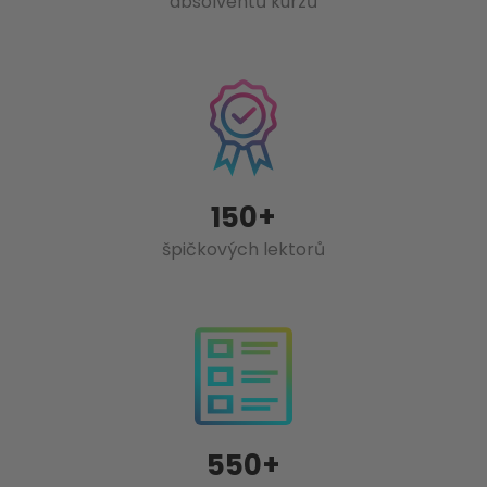
absolventů kurzů
150+
špičkových lektorů
550+