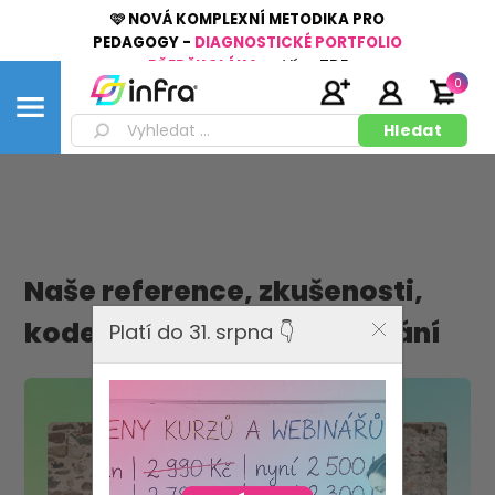
🩷 NOVÁ KOMPLEXNÍ METODIKA PRO
PEDAGOGY -
DIAGNOSTICKÉ PORTFOLIO
PŘEDŠKOLÁKA
👉
Více
ZDE
0
Naše reference, zkušenosti,
kodex a standard vzdělávání
Platí do 31. srpna 👇