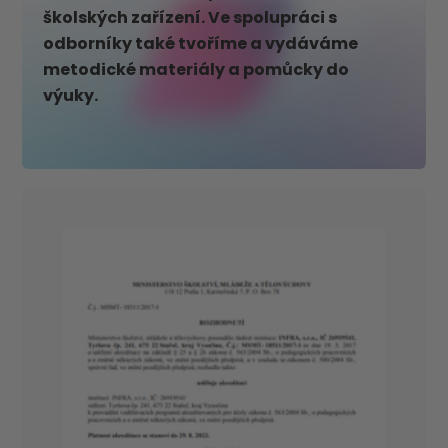
školských zařízení. Ve spolupráci s
odborníky také tvoříme a vydáváme
metodické materiály a pomůcky do
výuky.