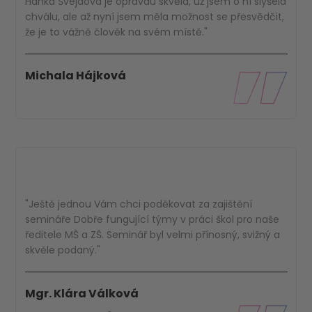
Hanka Švejdová je opravdu skvělá, už jsem o ní slyšela
chválu, ale až nyní jsem měla možnost se přesvědčit,
že je to vážně člověk na svém místě."
Michala Hájková
"Ještě jednou Vám chci poděkovat za zajištění
semináře Dobře fungující týmy v práci škol pro naše
ředitele MŠ a ZŠ. Seminář byl velmi přínosný, svižný a
skvěle podaný."
Mgr. Klára Válková