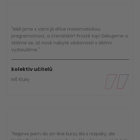
"Měli jsme s vámi již dříve matematickou
pragramotnost, a čtenářská? Prostě top! Děkujeme a
těšíme se, až nově nabyté vědomosti s dětmi
vyzkoušíme."
kolektiv učitelů
MŠ Kluky
"Nejprve jsem do on-line kurzu šla s rozpaky, ale