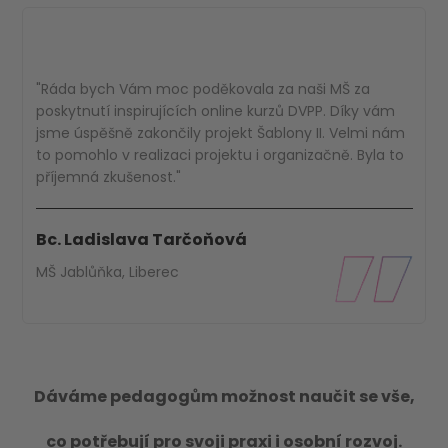
"Ráda bych Vám moc poděkovala za naši MŠ za
poskytnutí inspirujících online kurzů DVPP. Díky vám
jsme úspěšně zakončily projekt Šablony II. Velmi nám
to pomohlo v realizaci projektu i organizačně. Byla to
příjemná zkušenost."
Bc. Ladislava Tarčoňová
MŠ Jablůňka, Liberec
Dáváme pedagogům možnost naučit se vše,
co potřebují pro svoji praxi i osobní rozvoj.