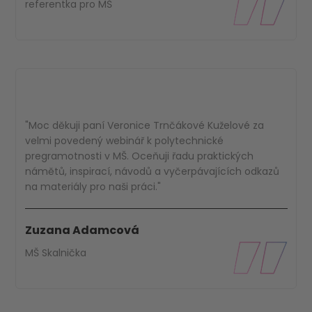
referentka pro MŠ
"Moc děkuji paní Veronice Trnčákové Kuželové za
velmi povedený webinář k polytechnické
pregramotnosti v MŠ. Oceňuji řadu praktických
námětů, inspirací, návodů a vyčerpávajících odkazů
na materiály pro naši práci."
Zuzana Adamcová
MŠ Skalnička