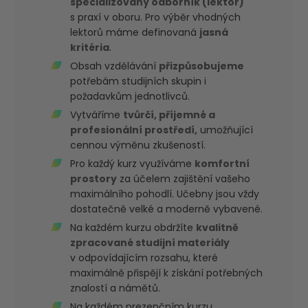
specializovaný odborník (lektor)
s praxí v oboru. Pro výběr vhodných
lektorů máme definovaná
jasná
kritéria
.
Obsah vzdělávání
přizpůsobujeme
potřebám studijních skupin i
požadavkům jednotlivců.
Vytváříme
tvůrčí, příjemné a
profesionální prostředí,
umožňující
cennou výměnu zkušeností.
Pro každý kurz využíváme
komfortní
prostory
za účelem zajištění vašeho
maximálního pohodlí. Učebny jsou vždy
dostatečně velké a moderně vybavené.
Na každém kurzu obdržíte
kvalitně
zpracované studijní materiály
v odpovídajícím rozsahu, které
maximálně přispějí k získání potřebných
znalostí a námětů.
Na každém prezenčním kurzu