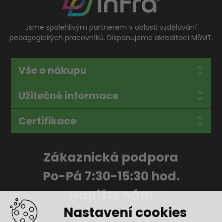
Jsme spolehlivým partnerem v oblasti vzdělávání
pedagogických pracovníků. Disponujeme akreditací MŠMT.
Vše o nákupu
Užitečné informace
Certifikace
Zákaznická podpora
Po-Pá 7:30-15:30 hod.
Napište nám
Nastavení cookies