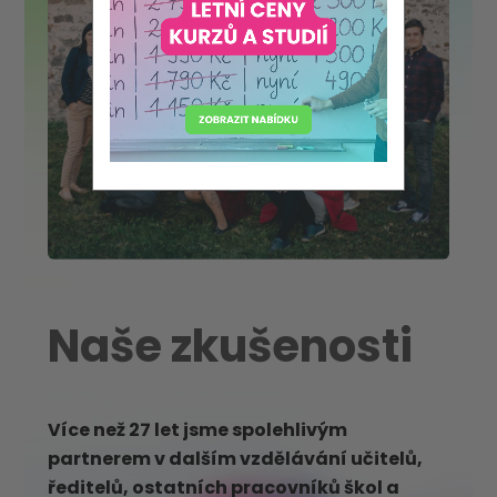
Naše zkušenosti
Více než 27 let jsme spolehlivým
partnerem v dalším vzdělávání učitelů,
ředitelů, ostatních pracovníků škol a