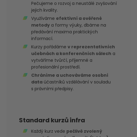
Pečujeme o rozvoj a neustálé zvyšování
jejich kvality.
Využíváme
efektivní a ověřené
metody
a formy výuky, dbáme na
předávání maxima praktických
informací.
Kurzy pořádáme
v reprezentativních
učebnách a konferenčních sálech
a
vytváříme tvůrčí, příjemné a
profesionální prostředí.
Chráníme a uchováváme osobní
data
účastníků vzdělávání v souladu
s právními předpisy.
Standard kurzů infra
Každý kurz vede
pečlivě zvolený