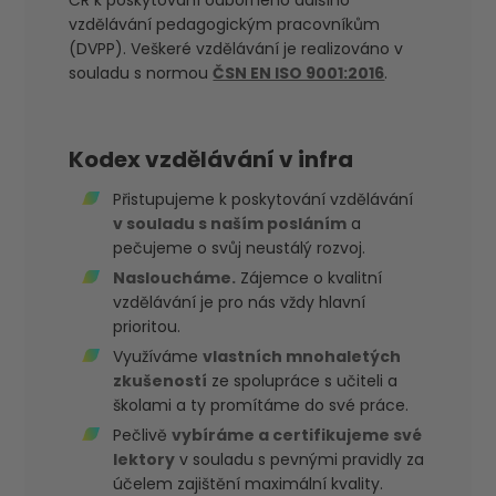
ČR k poskytování odborného dalšího
vzdělávání pedagogickým pracovníkům
(DVPP). Veškeré vzdělávání je realizováno v
souladu s normou
ČSN EN ISO 9001:2016
.
Kodex vzdělávání v infra
Přistupujeme k poskytování vzdělávání
v souladu s naším posláním
a
pečujeme o svůj neustálý rozvoj.
Nasloucháme.
Zájemce o kvalitní
vzdělávání je pro nás vždy hlavní
prioritou.
Využíváme
vlastních mnohaletých
zkušeností
ze spolupráce s učiteli a
školami a ty promítáme do své práce.
Pečlivě
vybíráme a certifikujeme své
lektory
v souladu s pevnými pravidly za
účelem zajištění maximální kvality.