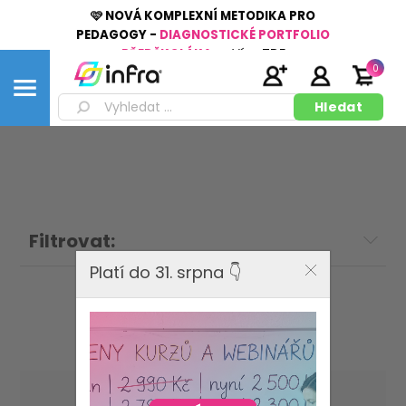
🩷 NOVÁ KOMPLEXNÍ METODIKA PRO
PEDAGOGY -
DIAGNOSTICKÉ PORTFOLIO
PŘEDŠKOLÁKA
👉
Více
ZDE
0
Filtrovat:
Platí do 31. srpna 👇
Radim Ježek
Seřadit podle