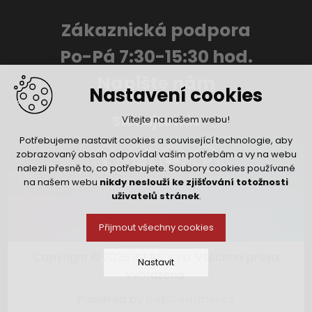
Zákaznická podpora
Po-Pá 7:30-15:30 hod.
Napište nám
Nastavení cookies
Sledujte nás
Vítejte na našem webu!
Potřebujeme nastavit cookies a související technologie, aby
zobrazovaný obsah odpovídal vašim potřebám a vy na webu
nalezli přesně to, co potřebujete. Soubory cookies používané
na našem webu
nikdy neslouží ke zjišťování totožnosti
uživatelů stránek
.
Přijmout všechny cookies
Copyright © 2026 INFRA, s.r.o. Všechna práva
Nastavit
vyhrazena.
Powered by
nopCommerce
Technická cookies