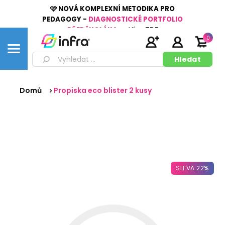
🩷 NOVÁ KOMPLEXNÍ METODIKA PRO
PEDAGOGY -
DIAGNOSTICKÉ PORTFOLIO
PŘEDŠKOLÁKA
👉
Více
ZDE
0
Domů
Propiska eco blister 2 kusy
SLEVA 22%