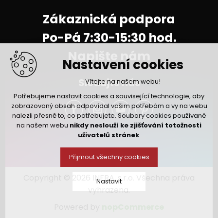
Zákaznická podpora
Po-Pá 7:30-15:30 hod.
Napište nám
Nastavení cookies
Sledujte nás
Vítejte na našem webu!
Potřebujeme nastavit cookies a související technologie, aby
zobrazovaný obsah odpovídal vašim potřebám a vy na webu
nalezli přesně to, co potřebujete. Soubory cookies používané
na našem webu
nikdy neslouží ke zjišťování totožnosti
uživatelů stránek
.
Přijmout všechny cookies
Copyright © 2026 INFRA, s.r.o. Všechna práva
Nastavit
vyhrazena.
Powered by
nopCommerce
Technická cookies