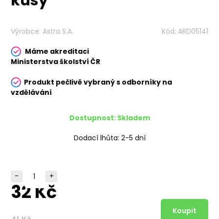
kusy
Výrobce:
Astra S.A.
Kód:
ARD05141
Máme akreditaci
Ministerstva školství ČR
Produkt pečlivě vybraný s odborníky na
vzdělávání
Dostupnost:
Skladem
Dodací lhůta:
2-5 dní
-
+
32 Kč