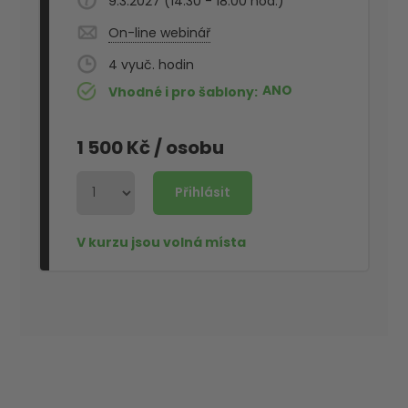
9.3.2027 (14:30 - 18:00 hod.)
On-line webinář
4
ANO
Vhodné i pro šablony
1 500 Kč
/ osobu