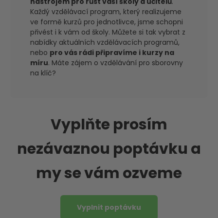
nástrojem pro růst vaší školy a učitelů
.
Každý vzdělávací program, který realizujeme
ve formě kurzů pro jednotlivce, jsme schopni
přivést i k vám od školy. Můžete si tak vybrat z
nabídky aktuálních vzdělávacích programů,
nebo
pro vás rádi připravíme i kurzy na
míru
. Máte zájem o vzdělávání pro sborovny
na klíč?
Vyplňte prosím
nezávaznou poptávku a
my se vám ozveme
Vyplnit poptávku