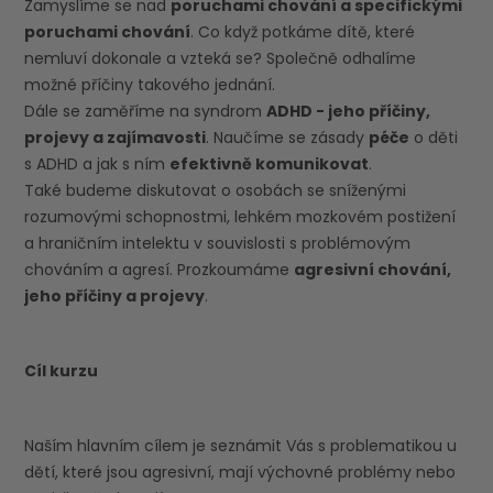
Zamyslíme se nad
poruchami chování a specifickými
poruchami chování
. Co když potkáme dítě, které
nemluví dokonale a vzteká se? Společně odhalíme
možné příčiny takového jednání.
Dále se zaměříme na syndrom
ADHD - jeho příčiny,
projevy a zajímavosti
. Naučíme se zásady
péče
o děti
s ADHD a jak s ním
efektivně komunikovat
.
Také budeme diskutovat o osobách se sníženými
rozumovými schopnostmi, lehkém mozkovém postižení
a hraničním intelektu v souvislosti s problémovým
chováním a agresí. Prozkoumáme
agresivní chování,
jeho příčiny a projevy
.
Cíl kurzu
Naším hlavním cílem je seznámit Vás s problematikou u
dětí, které jsou agresivní, mají výchovné problémy nebo