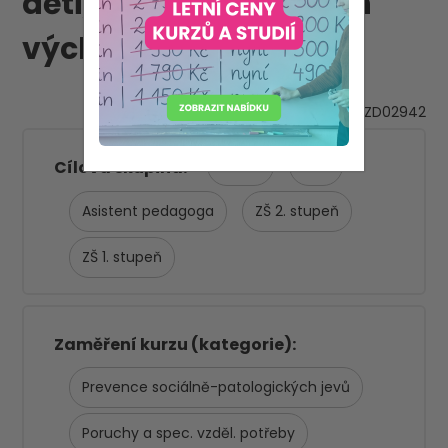
děti, děti s ADHD, jejich
výchovné problémy
VZD02942
ŠD/ŠK
SVČ
Cílová skupina
Asistent pedagoga
ZŠ 2. stupeň
ZŠ 1. stupeň
Zaměření kurzu (kategorie)
Prevence sociálně-patologických jevů
Poruchy a spec. vzděl. potřeby