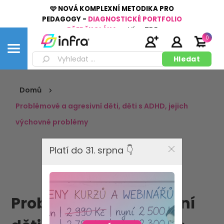
🩷 NOVÁ KOMPLEXNÍ METODIKA PRO
PEDAGOGY -
DIAGNOSTICKÉ PORTFOLIO
PŘEDŠKOLÁKA
👉
Více
ZDE
0
Domů
Problémové a agresivní děti, děti s ADHD, jejich
výchovné problémy
Platí do 31. srpna 👇
Problémové a agresivní