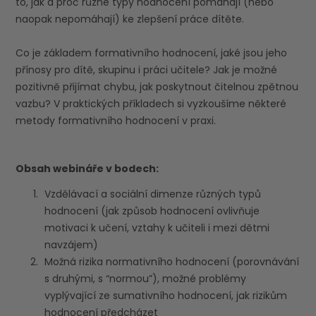
to, jak a proč různé typy hodnocení pomáhají (nebo
naopak nepomáhají) ke zlepšení práce dítěte.
Co je základem formativního hodnocení, jaké jsou jeho
přínosy pro dítě, skupinu i práci učitele? Jak je možné
pozitivně přijímat chybu, jak poskytnout čitelnou zpětnou
vazbu? V praktických příkladech si vyzkoušíme některé
metody formativního hodnocení v praxi.
Obsah webináře v bodech:
Vzdělávací a sociální dimenze různých typů
hodnocení (jak způsob hodnocení ovlivňuje
motivaci k učení, vztahy k učiteli i mezi dětmi
navzájem)
Možná rizika normativního hodnocení (porovnávání
s druhými, s “normou”), možné problémy
vyplývající ze sumativního hodnocení, jak rizikům
hodnocení předcházet