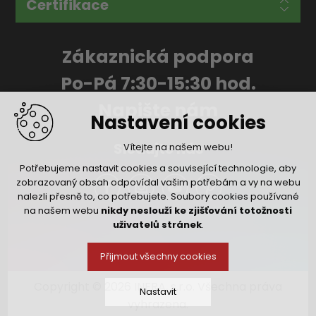
Certifikace
Zákaznická podpora
Po-Pá 7:30-15:30 hod.
Napište nám
Nastavení cookies
Sledujte nás
Vítejte na našem webu!
Potřebujeme nastavit cookies a související technologie, aby
zobrazovaný obsah odpovídal vašim potřebám a vy na webu
nalezli přesně to, co potřebujete. Soubory cookies používané
na našem webu
nikdy neslouží ke zjišťování totožnosti
uživatelů stránek
.
Přijmout všechny cookies
Copyright © 2026 INFRA, s.r.o. Všechna práva
Nastavit
vyhrazena.