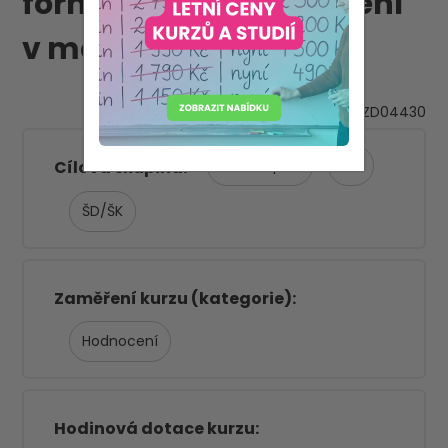
formativního hodnocení
v mateřské škole
VZD04430
ZŠ 1. stupeň
MŠ
Cílová skupina
ŠD/ŠK
Zaměření kurzu (kategorie)
Hodnocení
Hodinová dotace kurzu