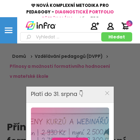
🩷 NOVÁ KOMPLEXNÍ METODIKA PRO
PEDAGOGY -
DIAGNOSTICKÉ PORTFOLIO
PŘEDŠKOLÁKA
👉
Více
ZDE
0
Domů
Vzdělávání pedagogů (DVPP)
Přínosy a možnosti formativního hodnocení
v mateřské škole
Platí do 31. srpna 👇
Přínosy a možnosti