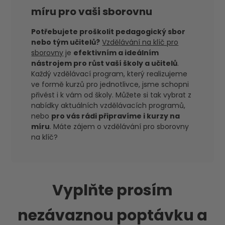
míru pro vaši sborovnu
Potřebujete proškolit pedagogický sbor
nebo tým učitelů?
Vzdělávání na klíč pro
sborovny
je
efektivním a ideálním
nástrojem pro růst vaší školy a učitelů
.
Každý vzdělávací program, který realizujeme
ve formě kurzů pro jednotlivce, jsme schopni
přivést i k vám od školy. Můžete si tak vybrat z
nabídky aktuálních vzdělávacích programů,
nebo
pro vás rádi připravíme i kurzy na
míru
. Máte zájem o vzdělávání pro sborovny
na klíč?
Vyplňte prosím
nezávaznou poptávku a