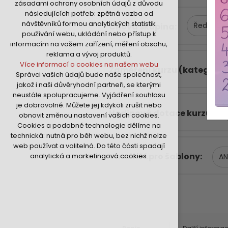
zásadami ochrany osobních údajů z důvodu
nutná pro provozování webu
následujících potřeb: zpětná vazba od
udržení kontextu stránek (session):
návštěvníků formou analytických statistik
Ředitelé
Cílová skupina
případná přihlášení, volby jazyka, apod.
používání webu, ukládání nebo přístup k
Volitelná cookies
informacím na vašem zařízení, měření obsahu,
analytická pro anonymizované
reklama a vývoj produktů.
vyhodnocení návštěvnosti
Více informací o cookies na našem webu
Zaměření kurzu (kategorie
marketingová cookies (Google,Hotjar,Sklik)
Správci vašich údajů bude naše společnost,
Více informací o cookies na našem webu
jakož i naši důvěryhodní partneři, se kterými
neustále spolupracujeme. Vyjádření souhlasu
je dobrovolné. Můžete jej kdykoli zrušit nebo
Přijmout všechny cookies
Hodinová dotace kurzu
obnovit změnou nastavení vašich cookies.
Cookies a podobné technologie dělíme na
Odmítnout vše
technická: nutná pro běh webu, bez nichž nelze
web používat a volitelná. Do této části spadají
Vhodné i pro šablony
analytická a marketingová cookies.
A