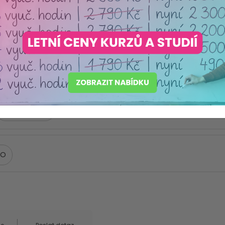
 škol a management
Řízení školy a management
Legislativa
)
8
NO