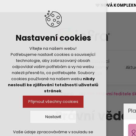
🩷 NOVÁ KOMPLEX
Nastavení cookies
Vítejte na našem webu!
Potřebujeme nastavit cookies a související
technologie, aby zobrazovaný obsah
Vzdělávací
odpovídal vašim potřebám a vy na webu
programy
Aktu
nalezli přesně to, co potřebujete. Soubory
DVPP
cookies používané na našem webu
nikdy
neslouží ke zjišťování totožnosti uživatelů
stránek
.
Domů
Právní vědomí ředitele š
Přijmout všechny cookies
Pla
Právní vědom
Nastavit
Vaše údaje zpracováváme v souladu se
Technická cookies