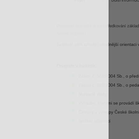
Popis
Další informa
Obsahem semináře je zprostředkování základní
šetření stížností.
Seminář vám umožní snadnější orientaci 
Program v bodech:
Zákon č. 561/2004 Sb., o před
Zákon č. 563/2004 Sb., o peda
Nařízení vlády
Vyhlášky, kterými se provádí š
Činnost a výstupy České školn
Šetření stížností