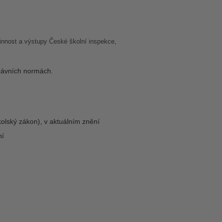
činnost a výstupy České školní inspekce,
právních normách.
olský zákon), v aktuálním znění
ní