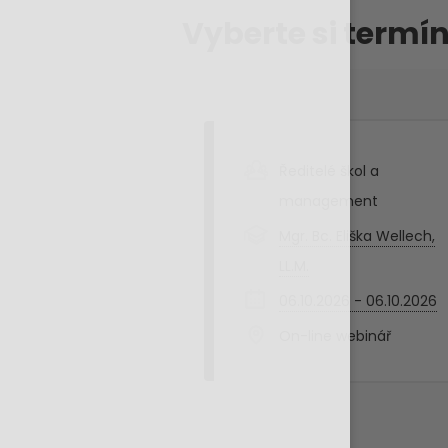
Vyberte si termín
Ředitelé škol a
management
Mgr. Bc. Eliška Wellech,
LL.M.
06.10.2026 - 06.10.2026
On-line webinář