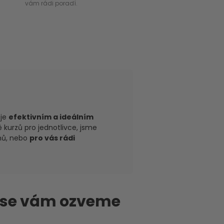
vám rádi poradí.
je
efektivním a ideálním
 kurzů pro jednotlivce, jsme
amů, nebo
pro vás rádi
 se vám ozveme