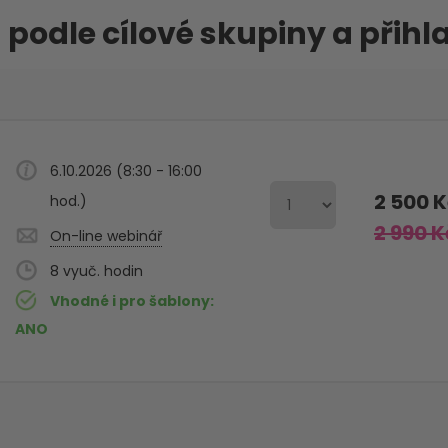
 podle cílové skupiny a přihl
6.10.2026 (8:30 - 16:00
2 500 
hod.)
2 990 K
On-line webinář
8
Vhodné i pro šablony
ANO