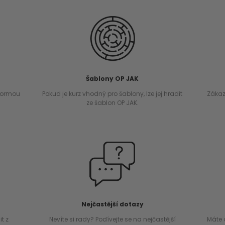
Šablony OP JAK
 normou
Pokud je kurz vhodný pro šablony, lze jej hradit
Zákaz
ze šablon OP JAK.
Nejčastější dotazy
t z
Nevíte si rady? Podívejte se na nejčastější
Máte 