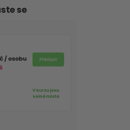
aste se
Kč
/ osobu
č