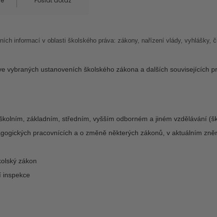
ce
Poslat dotaz
ch informací v oblasti školského práva: zákony, nařízení vlády, vyhlášky, 
ve vybraných ustanoveních školského zákona a dalších souvisejících 
školním, základním, středním, vyšším odborném a jiném vzdělávání (šk
gogických pracovnících a o změně některých zákonů, v aktuálním zně
kolský zákon
í inspekce