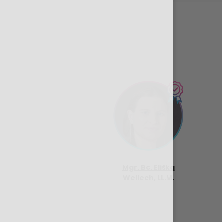
Mgr. Bc. Eliška
Wellech, LL.M.