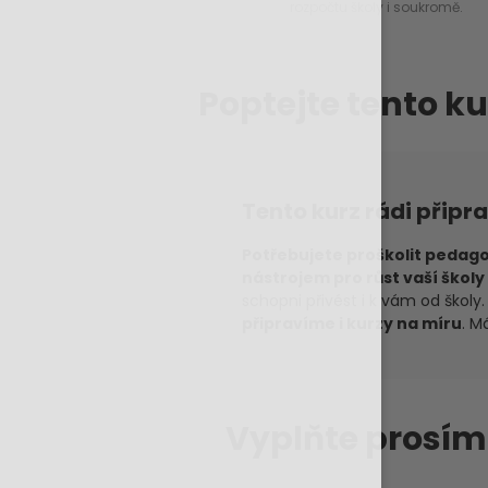
rozpočtu školy i soukromě.
Poptejte tento ku
Tento kurz rádi připr
Potřebujete proškolit pedago
nástrojem pro růst vaší školy 
schopni přivést i k vám od škol
připravíme i kurzy na míru
. M
Vyplňte prosí