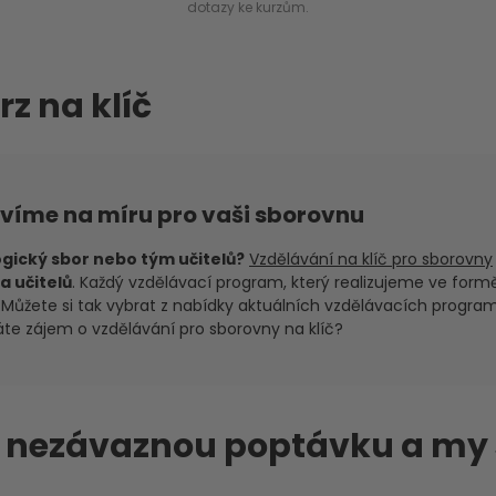
dotazy ke kurzům.
rz na klíč
avíme na míru pro vaši sborovnu
gický sbor nebo tým učitelů?
Vzdělávání na klíč pro sborovny
a učitelů
. Každý vzdělávací program, který realizujeme ve formě
y. Můžete si tak vybrat z nabídky aktuálních vzdělávacích progr
áte zájem o vzdělávání pro sborovny na klíč?
m nezávaznou poptávku a my