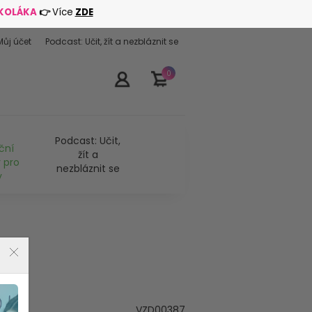
ŠKOLÁKA
👉
Více
ZDE
Můj účet
Podcast: Učit, žít a nezbláznit se
0
Podcast: Učit,
ční
žít a
 pro
nezbláznit se
y
VZD00387