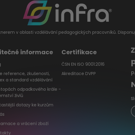
tnerem v oblasti vzdělávání pedagogických pracovníků. Disponu
itečné informace
Certifikace
g
ČSN EN ISO 9001:2016
P
e reference, zkušenosti,
Akreditace DVPP
ex a standard vzdělávání
stopách odpadkového krále -
emství živlů
S
častější dotazy ke kurzům
ás
lamace a vrácení zboží
takty