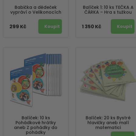
Babička a dědeček
Balíček 1: 10 ks TEČKA A
vypráví o Velikonocích
ČÁRKA – Hra s tužkou
299 Kč
1 350 Kč
Balíček: 10 ks
Balíček: 20 ks Bystré
Pohádkové hrátky
hlavičky aneb malí
aneb Z pohádky do
matematici
pohádky