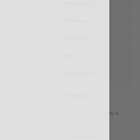
Předmět ZŠ
Určeno pro
Materiál
Autor
Rok vydání
Kategorie
Metodické materiály a
pomůcky
Produkty INFRA