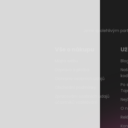
Jsme spolehlivým par
Vše o nákupu
Už
Mapa webu
Blo
Doprava a platba
Naš
kod
Ochrana osobních údajů
Po 
Obchodní podmínky
Taj
Zpracování osobních údajů
Nej
účastníků vzdělávání
O n
Rek
Kon