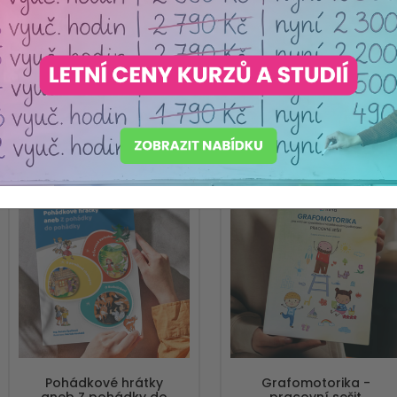
Pracovní
Pracovní
sešity a
sešity a
listy MŠ
listy ZŠ
Nejprodávanější
Pohádkové hrátky
Grafomotorika -