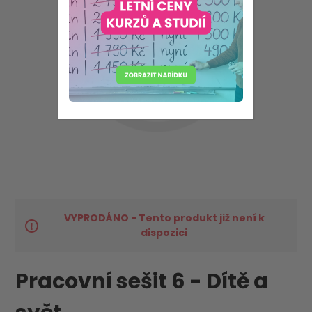
VYPRODÁNO - Tento produkt již není k
dispozici
Pracovní sešit 6 - Dítě a