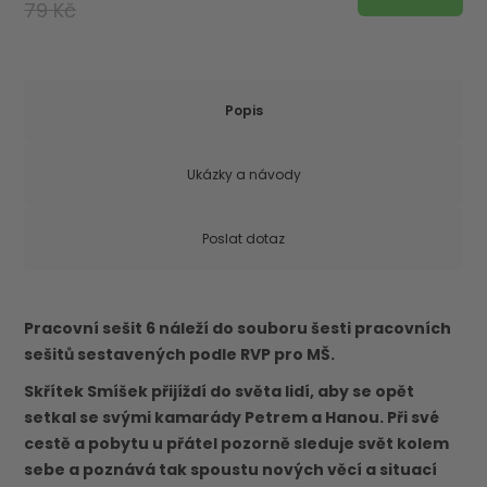
79 Kč
Popis
Ukázky a návody
Poslat dotaz
Pracovní sešit 6 náleží do souboru šesti pracovních
sešitů sestavených podle RVP pro MŠ.
Skřítek Smíšek přijíždí do světa lidí, aby se opět
setkal se svými kamarády Petrem a Hanou. Při své
cestě a pobytu u přátel pozorně sleduje svět kolem
sebe a poznává tak spoustu nových věcí a situací