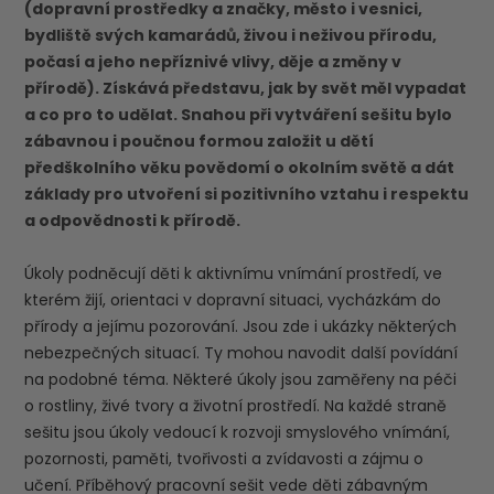
(dopravní prostředky a značky, město i vesnici,
bydliště svých kamarádů, živou i neživou přírodu,
počasí a jeho nepříznivé vlivy, děje a změny v
přírodě). Získává představu, jak by svět měl vypadat
a co pro to udělat. Snahou při vytváření sešitu bylo
zábavnou i poučnou formou založit u dětí
předškolního věku povědomí o okolním světě a dát
základy pro utvoření si pozitivního vztahu i respektu
a odpovědnosti k přírodě.
Úkoly podněcují děti k aktivnímu vnímání prostředí, ve
kterém žijí, orientaci v dopravní situaci, vycházkám do
přírody a jejímu pozorování. Jsou zde i ukázky některých
nebezpečných situací. Ty mohou navodit další povídání
na podobné téma. Některé úkoly jsou zaměřeny na péči
o rostliny, živé tvory a životní prostředí. Na každé straně
sešitu jsou úkoly vedoucí k rozvoji smyslového vnímání,
pozornosti, paměti, tvořivosti a zvídavosti a zájmu o
učení. Příběhový pracovní sešit vede děti zábavným