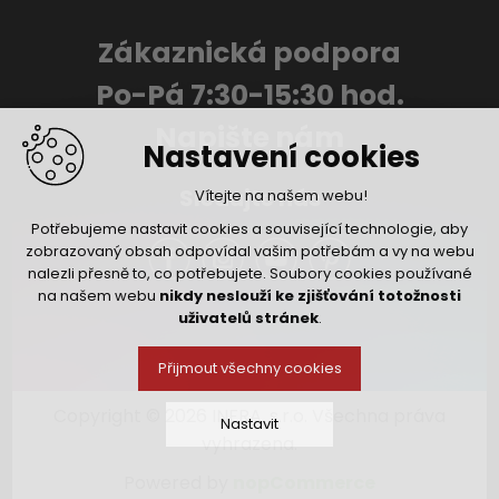
Zákaznická podpora
Po-Pá 7:30-15:30 hod.
Napište nám
Nastavení cookies
Sledujte nás
Vítejte na našem webu!
Potřebujeme nastavit cookies a související technologie, aby
zobrazovaný obsah odpovídal vašim potřebám a vy na webu
nalezli přesně to, co potřebujete. Soubory cookies používané
na našem webu
nikdy neslouží ke zjišťování totožnosti
uživatelů stránek
.
Přijmout všechny cookies
Copyright © 2026 INFRA, s.r.o. Všechna práva
Nastavit
vyhrazena.
Powered by
nopCommerce
Technická cookies