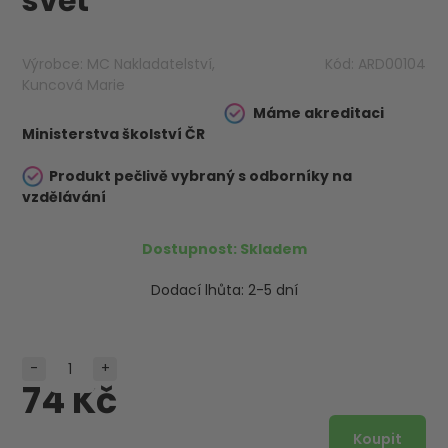
svět
Výrobce:
MC Nakladatelství,
Kód:
ARD00104
Kuncová Marie
Máme akreditaci
Ministerstva školství ČR
Produkt pečlivě vybraný s odborníky na
vzdělávání
Dostupnost:
Skladem
Dodací lhůta:
2-5 dní
-
+
74 Kč