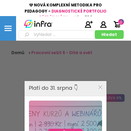
🩷 NOVÁ KOMPLEXNÍ METODIKA PRO
PEDAGOGY -
DIAGNOSTICKÉ PORTFOLIO
PŘEDŠKOLÁKA
👉
Více
ZDE
0
Domů
Pracovní sešit 6 - Dítě a svět
Platí do 31. srpna 👇
SLEVA 6%