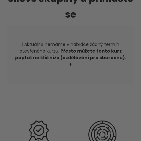
se
ℹ️ Aktuálně nemáme v nabídce žádný termín
otevřeného kurzu.
Přesto můžete tento kurz
poptat na klíč níže (vzdělávání pro sborovnu).
⬇️