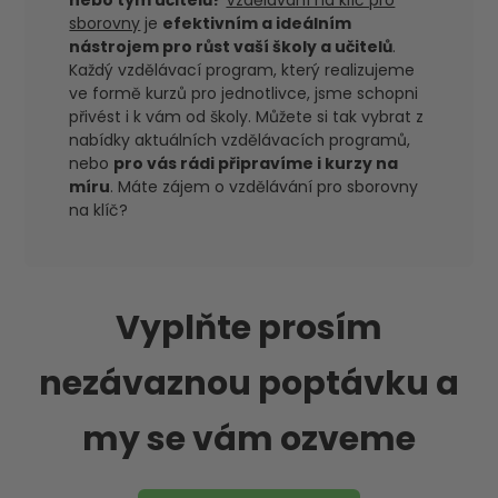
nebo tým učitelů?
Vzdělávání na klíč pro
sborovny
je
efektivním a ideálním
nástrojem pro růst vaší školy a učitelů
.
Každý vzdělávací program, který realizujeme
ve formě kurzů pro jednotlivce, jsme schopni
přivést i k vám od školy. Můžete si tak vybrat z
nabídky aktuálních vzdělávacích programů,
nebo
pro vás rádi připravíme i kurzy na
míru
. Máte zájem o vzdělávání pro sborovny
na klíč?
Vyplňte prosím
nezávaznou poptávku a
my se vám ozveme