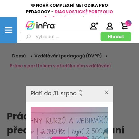
🩷 NOVÁ KOMPLEXNÍ METODIKA PRO
PEDAGOGY -
DIAGNOSTICKÉ PORTFOLIO
PŘEDŠKOLÁKA
👉
Více
ZDE
0
Domů
Vzdělávání pedagogů (DVPP)
Práce s portfoliem v předškolním vzdělávání
Platí do 31. srpna 👇
Práce s portfoliem v
předškolním vzdělávání