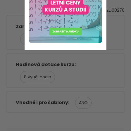
VZD00270
Zaměření kurzu (kategorie)
Hodnocení
Hodinová dotace kurzu
8
Vhodné i pro šablony
ANO