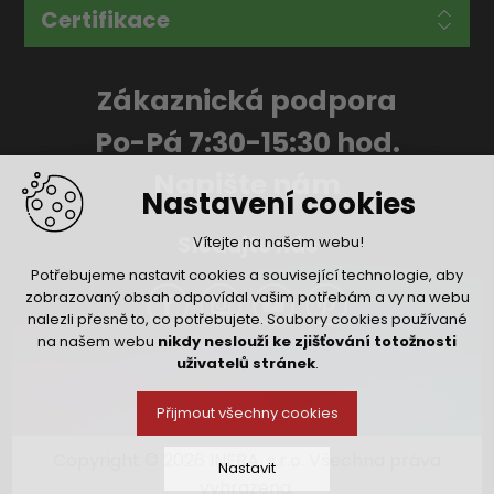
Certifikace
Zákaznická podpora
Po-Pá 7:30-15:30 hod.
Napište nám
Nastavení cookies
Sledujte nás
Vítejte na našem webu!
Potřebujeme nastavit cookies a související technologie, aby
zobrazovaný obsah odpovídal vašim potřebám a vy na webu
nalezli přesně to, co potřebujete. Soubory cookies používané
na našem webu
nikdy neslouží ke zjišťování totožnosti
uživatelů stránek
.
Přijmout všechny cookies
Copyright © 2026 INFRA, s.r.o. Všechna práva
Nastavit
vyhrazena.