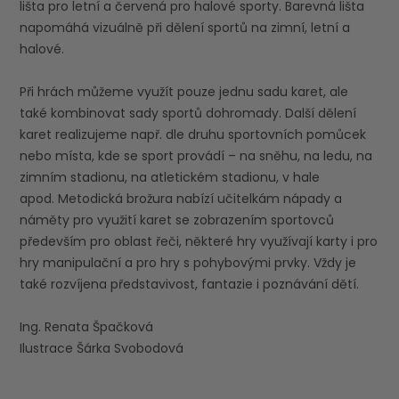
lišta pro letní a červená pro halové sporty. Barevná lišta
napomáhá vizuálně při dělení sportů na zimní, letní a
halové.
Při hrách můžeme využít pouze jednu sadu karet, ale
také kombinovat sady sportů dohromady. Další dělení
karet realizujeme např. dle druhu sportovních pomůcek
nebo místa, kde se sport provádí – na sněhu, na ledu, na
zimním stadionu, na atletickém stadionu, v hale
apod. Metodická brožura nabízí učitelkám nápady a
náměty pro využití karet se zobrazením sportovců
především pro oblast řeči, některé hry využívají karty i pro
hry manipulační a pro hry s pohybovými prvky. Vždy je
také rozvíjena představivost, fantazie i poznávání dětí.
Ing. Renata Špačková
Ilustrace Šárka Svobodová