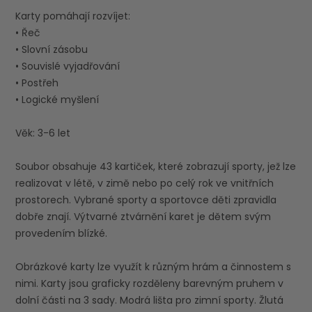
Karty pomáhají rozvíjet:
• Řeč
• Slovní zásobu
• Souvislé vyjadřování
• Postřeh
• Logické myšlení
Věk: 3-6 let
Soubor obsahuje 43 kartiček, které zobrazují sporty, jež lze
realizovat v létě, v zimě nebo po celý rok ve vnitřních
prostorech. Vybrané sporty a sportovce děti zpravidla
dobře znají. Výtvarné ztvárnění karet je dětem svým
provedením blízké.
Obrázkové karty lze využít k různým hrám a činnostem s
nimi. Karty jsou graficky rozděleny barevným pruhem v
dolní části na 3 sady. Modrá lišta pro zimní sporty. Žlutá