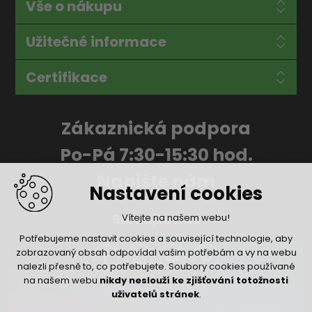
Vše o nákupu
Užitečné informace
Certifikace
Zákaznická podpora
Po-Pá 7:30-15:30 hod.
Napište nám
Nastavení cookies
Sledujte nás
Vítejte na našem webu!
Potřebujeme nastavit cookies a související technologie, aby
zobrazovaný obsah odpovídal vašim potřebám a vy na webu
nalezli přesně to, co potřebujete. Soubory cookies používané
na našem webu
nikdy neslouží ke zjišťování totožnosti
uživatelů stránek
.