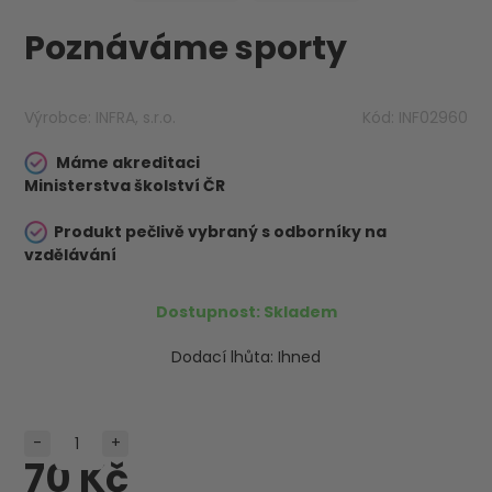
Poznáváme sporty
Výrobce:
INFRA, s.r.o.
Kód:
INF02960
Máme akreditaci
Ministerstva školství ČR
Produkt pečlivě vybraný s odborníky na
vzdělávání
Dostupnost:
Skladem
Dodací lhůta:
Ihned
-
+
70 Kč