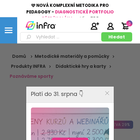
🩷 NOVÁ KOMPLEXNÍ METODIKA PRO
PEDAGOGY -
DIAGNOSTICKÉ PORTFOLIO
PŘEDŠKOLÁKA
👉
Více
ZDE
0
Domů
Metodické materiály a pomůcky
Produkty INFRA
Didaktické hry a karty
Poznáváme sporty
Platí do 31. srpna 👇
SLEVA 29%