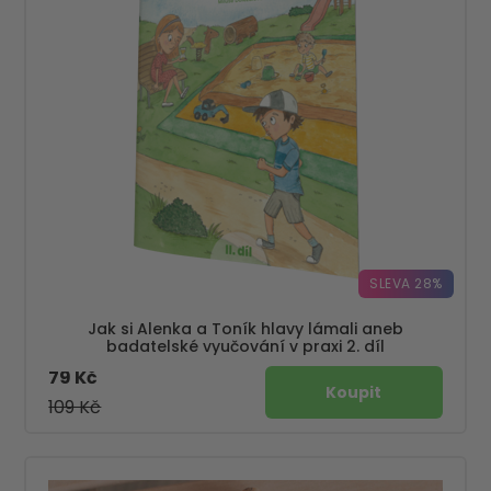
SLEVA 28%
Jak si Alenka a Toník hlavy lámali aneb
badatelské vyučování v praxi 2. díl
79 Kč
109 Kč