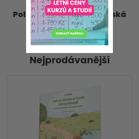
Polytechnická a badatelská
výuka
Nejprodávanější