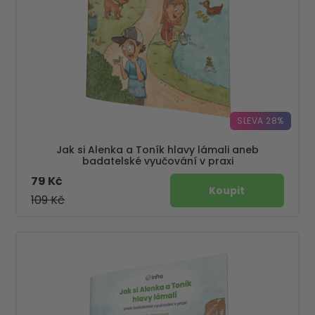
SLEVA 28%
Jak si Alenka a Toník hlavy lámali aneb
badatelské vyučování v praxi
79 Kč
109 Kč