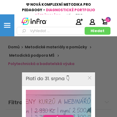
🩷 NOVÁ KOMPLEXNÍ METODIKA PRO
PEDAGOGY -
DIAGNOSTICKÉ PORTFOLIO
PŘEDŠKOLÁKA
👉
Více
ZDE
0
Domů
Metodické materiály a pomůcky
Metodická podpora MŠ
Polytechnická a badatelská výuka
Platí do 31. srpna 👇
Filtrovat: