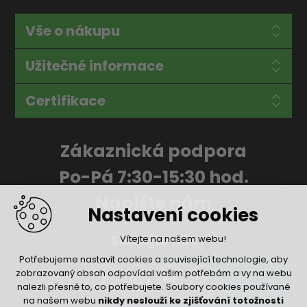
Vše o nákupu
Užitečné informace
Certifikace
Zákaznická podpora
Po-Pá 7:30-15:30 hod.
Napište nám
Nastavení cookies
Sledujte nás
Vítejte na našem webu!
Potřebujeme nastavit cookies a související technologie, aby
zobrazovaný obsah odpovídal vašim potřebám a vy na webu
nalezli přesně to, co potřebujete. Soubory cookies používané
na našem webu
nikdy neslouží ke zjišťování totožnosti