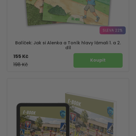
SLEVA 22%
Balíček: Jak si Alenka a Toník hlavy lámali 1. a 2.
díl
155 Kč
198 Kč