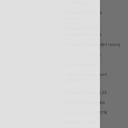
Cizí jazyky
Didaktické karty a
pomůcky
Polytechnická a
badatelská výuka
Osobnostně sociální rozvoj
Pohybové aktivity
Grafomotorika
Výtvarné a pracovní
činnosti
Metodická podpora ZŠ
Speciální pedagogika
KAFOMET & KAFOMETÍK
Pohádkový kufřík