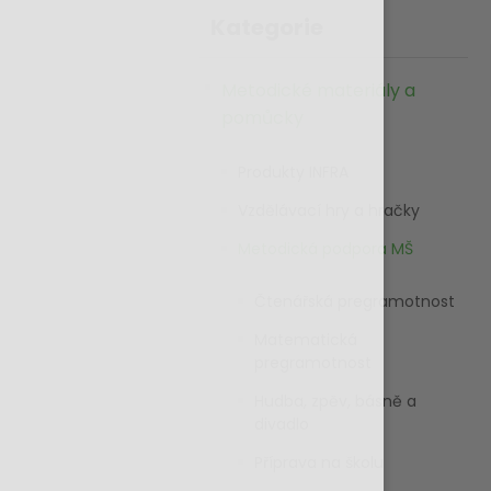
Kategorie
Metodické materiály a
pomůcky
Produkty INFRA
Vzdělávací hry a hračky
Metodická podpora MŠ
Čtenářská pregramotnost
Matematická
pregramotnost
Hudba, zpěv, básně a
divadlo
Příprava na školu