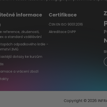
itečné informace
Certifikace
g
ČSN EN ISO 9001:2016
P
e reference, zkušenosti,
Akreditace DVPP
ex a standard vzdělávání
stopách odpadkového krále -
emství živlů
S
častější dotazy ke kurzům
ás
lamace a vrácení zboží
takty
Copyright © 2026 INFRA