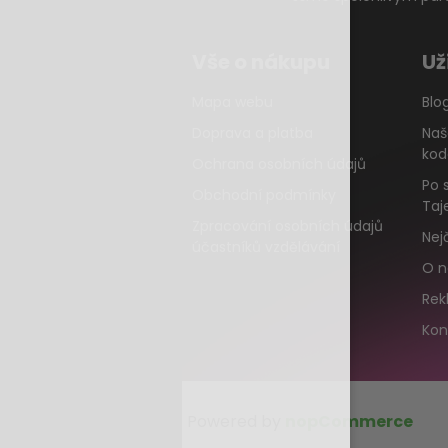
Vše o nákupu
Už
Mapa webu
Blo
Doprava a platba
Naš
kod
Ochrana osobních údajů
Po 
Obchodní podmínky
Taj
Zpracování osobních údajů
Nej
účastníků vzdělávání
O n
Rek
Kon
Powered by
nopCommerce