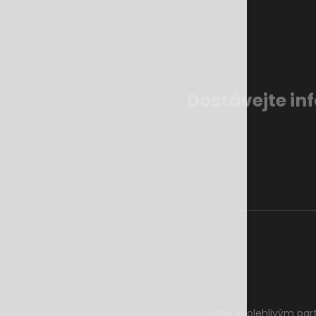
Dostávejte in
Jsme spolehlivým par