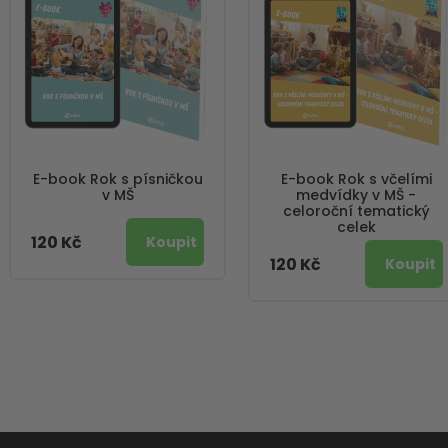
E-book Rok s písničkou
E-book Rok s včelími
v MŠ
medvídky v MŠ -
celoroční tematický
celek
120 Kč
120 Kč