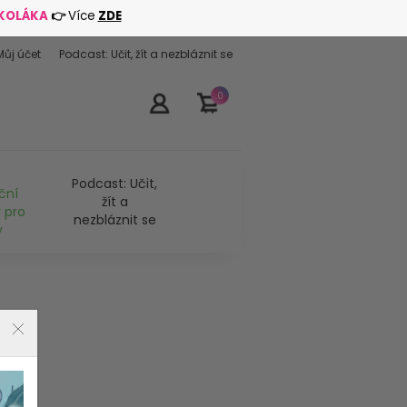
ŠKOLÁKA
👉
Více
ZDE
Můj účet
Podcast: Učit, žít a nezbláznit se
0
Podcast: Učit,
ční
žít a
 pro
nezbláznit se
y