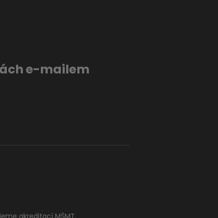
evách e-mailem
jeme akreditací MŠMT.