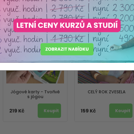
Nejprodávanější
Jógové karty - Tvořivě
CELÝ ROK ZVESELA
s jógou
219 Kč
159 Kč