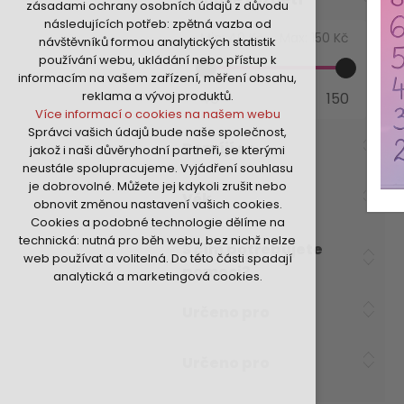
zásadami ochrany osobních údajů z důvodu
nutná pro provozování webu
následujících potřeb: zpětná vazba od
udržení kontextu stránek (session):
Min:
40 Kč
Max:
150 Kč
návštěvníků formou analytických statistik
případná přihlášení, volby jazyka, apod.
používání webu, ukládání nebo přístup k
Volitelná cookies
informacím na vašem zařízení, měření obsahu,
analytická pro anonymizované
reklama a vývoj produktů.
40
150
vyhodnocení návštěvnosti
Více informací o cookies na našem webu
marketingová cookies (Google,Hotjar,Sklik)
Správci vašich údajů bude naše společnost,
Více informací o cookies na našem webu
Rozvíjí se
jakož i naši důvěryhodní partneři, se kterými
neustále spolupracujeme. Vyjádření souhlasu
je dobrovolné. Můžete jej kdykoli zrušit nebo
Přijmout všechny cookies
Věk
obnovit změnou nastavení vašich cookies.
Cookies a podobné technologie dělíme na
Odmítnout vše
technická: nutná pro běh webu, bez nichž nelze
S čím potřebujete
web používat a volitelná. Do této části spadají
pomoci?
analytická a marketingová cookies.
Určeno pro
Určeno pro