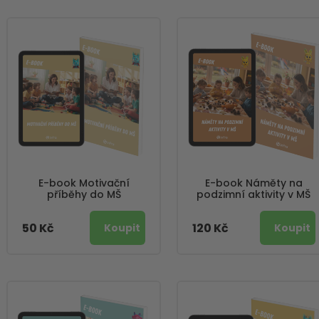
E-book Motivační
E-book Náměty na
příběhy do MŠ
podzimní aktivity v MŠ
50 Kč
120 Kč