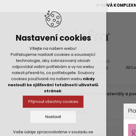
🩷 NOVÁ KOMPLEX
Nastavení cookies
Vítejte na našem webu!
Potřebujeme nastavit cookies a související
technologie, aby zobrazovaný obsah
Vzdělávací
odpovídal vašim potřebám a vy na webu
programy
Aktu
nalezli přesně to, co potřebujete. Soubory
DVPP
cookies používané na našem webu
nikdy
neslouží ke zjišťování totožnosti uživatelů
stránek
.
Domů
Metodické materiály a p
Přijmout všechny cookies
Pla
Filtrovat:
Nastavit
Vaše údaje zpracováváme v souladu se
Technická cookies
Cenové rozpětí