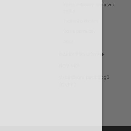
Knihy, e-booky, pracovní
sešity
Tvoření a kreslení
Školní pomůcky
AKCE
DÁRKY PRO UČITELE
NOVINKY
Vzdělávání pedagogů
(DVPP)