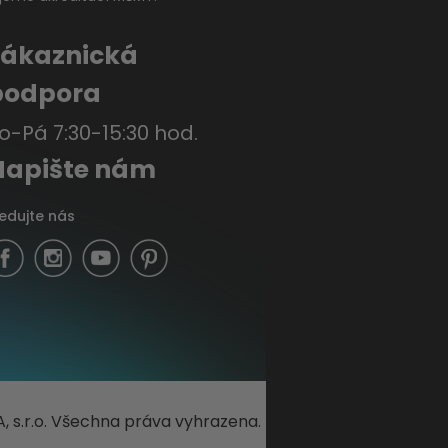
Zákaznická
podpora
o-Pá 7:30-15:30 hod.
Napište nám
ledujte nás
, s.r.o. Všechna práva vyhrazena.