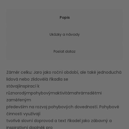
Popis
Ukázky a návody
Poslat dotaz
Záměr celku: Jaro jako roční období, ale také jednoduchá
lidová nebo zlidovělá říkadla se
stávajíinspirací k
různorodýmpohybovýmaktivitámahrámsdětmi
zaměřeným
především na rozvoj pohybových dovedností. Pohybové
činnosti využívají
tvořivě slovní doprovod a text říkadel jako zábavný a
inspirativní doplněk pro