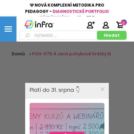
🩷 NOVÁ KOMPLEXNÍ METODIKA PRO
PEDAGOGY -
DIAGNOSTICKÉ PORTFOLIO
PŘEDŠKOLÁKA
👉
Více
ZDE
0
Domů
POH-076.4 Jarní pohybové hrátky III
Platí do 31. srpna 👇