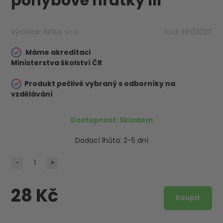
pohybové hrátky III
Výrobce:
INFRA, s.r.o.
Kód:
INF03020
Máme akreditaci
Ministerstva školství ČR
Produkt pečlivě vybraný s odborníky na
vzdělávání
Dostupnost:
Skladem
Dodací lhůta:
2-5 dní
-
+
28 Kč