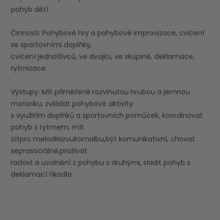
pohyb dětí.
Činnosti: Pohybové hry a pohybové improvizace, cvičení
se sportovními doplňky,
cvičení jednotlivců, ve dvojici, ve skupině, deklamace,
rytmizace.
Výstupy: Mít přiměřeně rozvinutou hrubou a jemnou
motoriku, zvládat pohybové aktivity
s využitím doplňků a sportovních pomůcek, koordinovat
pohyb s rytmem, mít
citpro melodiiazvukomalbu,být komunikativní, chovat
seprosociálně,prožívat
radost a uvolnění z pohybu s druhými, sladit pohyb s
deklamací říkadla.