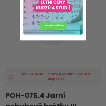
VYPRODÁNO - Tento produkt již není k
dispozici
POH-076.4 Jarní