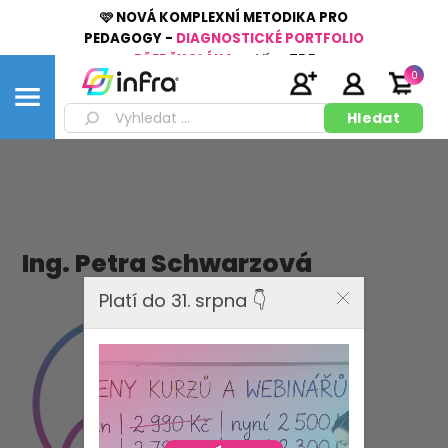
🩷 NOVÁ KOMPLEXNÍ METODIKA PRO
PEDAGOGY -
DIAGNOSTICKÉ PORTFOLIO
PŘEDŠKOLÁKA
👉
Více
ZDE
0
Ing. Petra Schwarzová
Platí do 31. srpna 👇