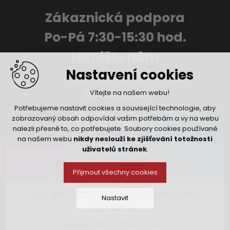
Zákaznická podpora
Po-Pá 7:30-15:30 hod.
Napište nám
Nastavení cookies
Sledujte nás
Vítejte na našem webu!
Potřebujeme nastavit cookies a související technologie, aby
zobrazovaný obsah odpovídal vašim potřebám a vy na webu
nalezli přesně to, co potřebujete. Soubory cookies používané
na našem webu
nikdy neslouží ke zjišťování totožnosti
uživatelů stránek
.
Přijmout všechny cookies
Copyright © 2026 INFRA, s.r.o. Všechna práva
Nastavit
vyhrazena.
Powered by
nopCommerce
Technická cookies