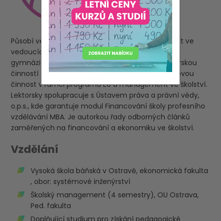
Působí ve školství více než 27 let, z toho přes 15 let ve
vedoucích funkcích (od roku 2013 jako ředitelka
gymnázia). Zároveň se dlouhodobě zabývá lektorskou
činností zaměřenou na financování škol, projektovou
činnost v rámci programů EU a management ve školství.
Lektorsky spolupracuje s Ústavem práva a právní vědy,
o.p.s., kde garantuje modul Financování školy profesního
vzdělávání MBA. Je autorkou řady odborných článků
zaměřených na financování a ekonomiku ve školství.
Vzdělání
Vysoká škola báňská v Ostravě, ekonomická fakulta
, obor: systémové inženýrství
Školský management (4 semestry), OU Ostrava,
Ped. fakulta
Doplňující studium pro získání pedagogické