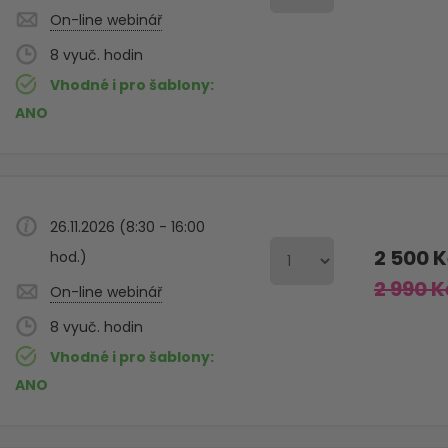
On-line webinář
8
Vhodné i pro šablony
ANO
26.11.2026 (8:30 - 16:00
2 500 
hod.)
2 990 K
On-line webinář
8
Vhodné i pro šablony
ANO