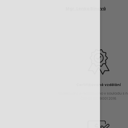
Mgr. Lenka Bínová
Certifikované vzdělání
Vzdělávání je realizováno v souladu s
ČSN EN ISO 9001:2016.