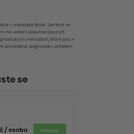
těte v mateřské škole. Seminář se
zem na vedení dokumentace při
agnostických metodách, které jsou v
ře provedené diagnostiky učitelem
aste se
Kč
/ osobu