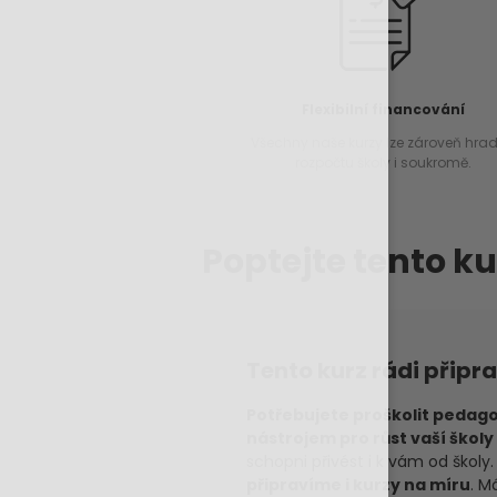
Flexibilní financování
Všechny naše kurzy lze zároveň hradi
rozpočtu školy i soukromě.
Poptejte tento ku
Tento kurz rádi připr
Potřebujete proškolit pedago
nástrojem pro růst vaší školy 
schopni přivést i k vám od škol
připravíme i kurzy na míru
. M