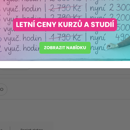
Koordinátor ŠVP
Pedagogická diagnostika
)
8
NO