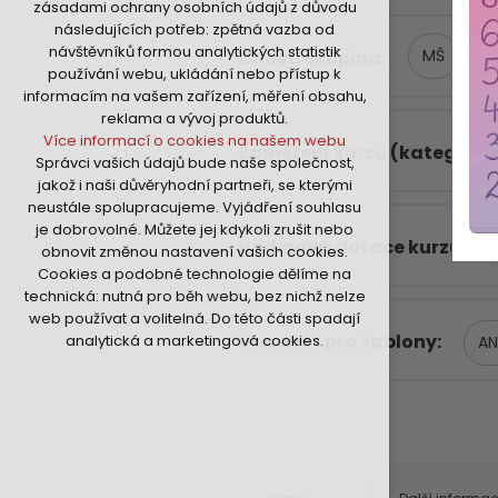
zásadami ochrany osobních údajů z důvodu
nutná pro provozování webu
následujících potřeb: zpětná vazba od
udržení kontextu stránek (session):
návštěvníků formou analytických statistik
MŠ
Cílová skupina
případná přihlášení, volby jazyka, apod.
používání webu, ukládání nebo přístup k
Volitelná cookies
informacím na vašem zařízení, měření obsahu,
analytická pro anonymizované
reklama a vývoj produktů.
vyhodnocení návštěvnosti
Více informací o cookies na našem webu
Zaměření kurzu (kategorie
marketingová cookies (Google,Hotjar,Sklik)
Správci vašich údajů bude naše společnost,
Více informací o cookies na našem webu
jakož i naši důvěryhodní partneři, se kterými
neustále spolupracujeme. Vyjádření souhlasu
je dobrovolné. Můžete jej kdykoli zrušit nebo
Přijmout všechny cookies
Hodinová dotace kurzu
obnovit změnou nastavení vašich cookies.
Cookies a podobné technologie dělíme na
Odmítnout vše
technická: nutná pro běh webu, bez nichž nelze
web používat a volitelná. Do této části spadají
Vhodné i pro šablony
analytická a marketingová cookies.
A