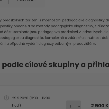
ce
Poslat dotaz
 předškolních zařízení s možnostmi pedagogické diagnostiky dí
gnostiky obecně a na metody pedagogické diagnostiky, s důra
hé části semináře jsou pedagogové proškoleni v jednotlivých di
a pedagogickou diagnostiku komplexně a zdůrazňuje nutnost dob
ování a případné vydání diagnózy odborným pracovištěm.
 podle cílové skupiny a přihl
29.9.2026 (8:30 - 16:00
2 500 
hod.)