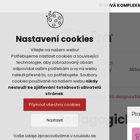
🩷 NOVÁ KOMPLEX
Nastavení cookies
Vítejte na našem webu!
Potřebujeme nastavit cookies a související
technologie, aby zobrazovaný obsah
Vzdělávací
odpovídal vašim potřebám a vy na webu
programy
Aktu
nalezli přesně to, co potřebujete. Soubory
DVPP
cookies používané na našem webu
nikdy
neslouží ke zjišťování totožnosti uživatelů
stránek
.
Domů
Pedagogická diagnostik
Přijmout všechny cookies
Pla
Pedagogická 
Nastavit
Vaše údaje zpracováváme v souladu se
Technická cookies