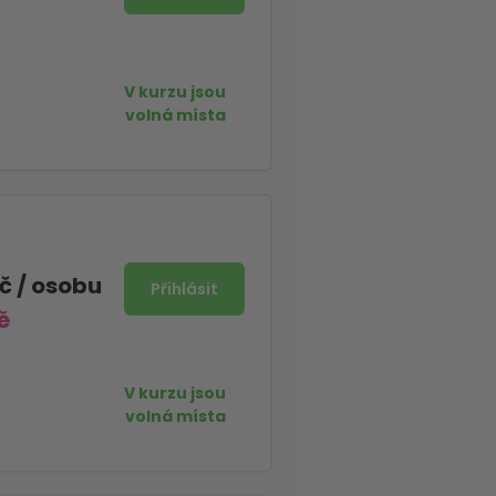
Kč
/ osobu
č