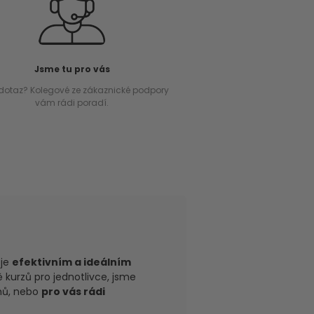
Jsme tu pro vás
dotaz? Kolegové ze zákaznické podpory
vám rádi poradí.
je
efektivním a ideálním
 kurzů pro jednotlivce, jsme
amů, nebo
pro vás rádi