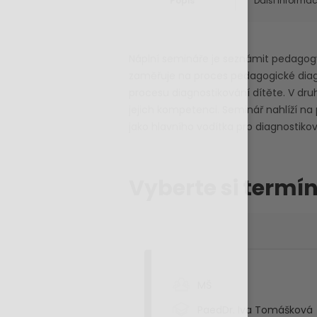
Popis
Další informa
Náplní semináře je seznámit pedagogy
zaměřuje na proces pedagogické dia
procesu diagnostikování dítěte. V dru
jejich kompetenci. Seminář nahlíží n
jako hlavního vodítka pro diagnostik
Vyberte si termín
MŠ
PaedDr. Iva Tomášková