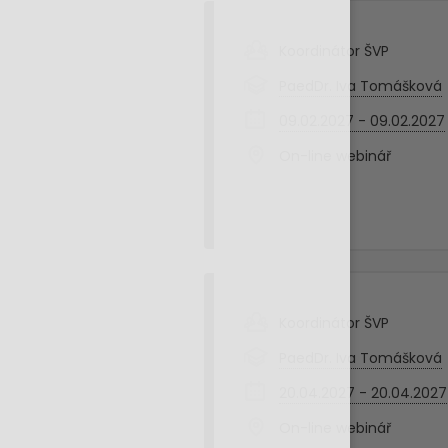
Koordinátor ŠVP
PaedDr. Iva Tomášková
09.02.2027 - 09.02.2027
On-line webinář
Koordinátor ŠVP
PaedDr. Iva Tomášková
20.04.2027 - 20.04.2027
On-line webinář