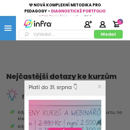
🩷 NOVÁ KOMPLEXNÍ METODIKA PRO
PEDAGOGY -
DIAGNOSTICKÉ PORTFOLIO
PŘEDŠKOLÁKA
👉
Více
ZDE
0
Nejčastější dotazy ke kurzům
Platí do 31. srpna 👇
Nejčastější dotazy
Kdy a jak obdržím podrobné informace ke kurzu, na
který jsem se přihlásil/a?
Kdy a kam dostanu osvědčení?