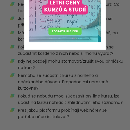
Nedostal/a jsem potvrzení o přihlášení na kurz. Co
teď?
Jak mohu uhradit cenu kurzu, na který jsem se
přihlásil/a?
Mám technické problémy na on-line webináři, na
koho se mohu obrátit?
Pokud se kurz koná v několika dnech, musím se
zúčastnit každého z nich nebo si mohu vybrat?
Kdy nejpozději mohu stornovat/zrušit svou přihlášku
na kurz?
Nemohu se zúčastnit kurzu z náhlého a
nečekaného důvodu. Propadne mi uhrazené
kurzovné?
Pokud se nebudu moci zúčastnit on-line kurzu, lze
účast na kurzu nahradit zhlédnutím jeho záznamu?
Přes jakou platformu probíhají webináře? Je
potřeba něco instalovat?