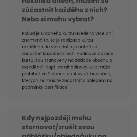
několika dnech, musím se
zúčastnit každého z nich?
Nebo si mohu vybrat?
Pokud je u daného kurzu uvedeno více dní,
znamená to, že je realizace kurzu
rozdělena do více dní a je nutné se
zúčastnit každého z nich. Hodinové dotace
kurzů jsou stanoveny na základě obsahu a
akreditací. Např. osmihodinový kurz může
probíhat ve 2 dnech po 4 vyuč. hodinách,
kterých se musíte zúčastnit s ohledem na
podmínky certifikace.
Kdy nejpozději mohu
stornovat/zrušit svou
přihlášku/objednávku na