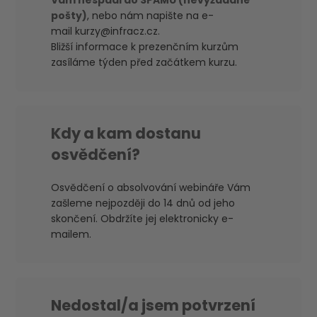
Vám nespadl do SPAMU (nevyžádáné
pošty)
, nebo nám napište na e-
mail
kurzy@infracz.cz
.
Bližší informace k prezenčním kurzům
zasíláme týden před začátkem kurzu.
Kdy a kam dostanu
osvědčení?
Osvědčení o absolvování webináře Vám
zašleme nejpozději do 14 dnů od jeho
skončení. Obdržíte jej elektronicky e-
mailem.
Nedostal/a jsem potvrzení