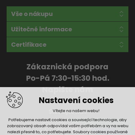
Vše o nákupu
Užitečné informace
Certifikace
Zákaznická podpora
Po-Pá 7:30-15:30 hod.
Napište nám
Nastavení cookies
Sledujte nás
Vítejte na našem webu!
Potřebujeme nastavit cookies a související technologie, aby
zobrazovaný obsah odpovídal vašim potřebám a vy na webu
nalezli přesně to, co potřebujete. Soubory cookies používané