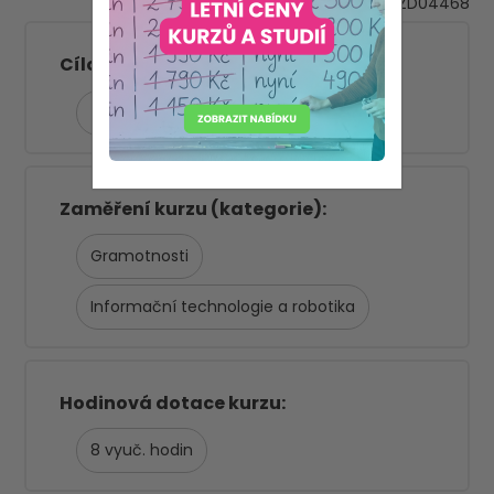
VZD04468
MŠ
Cílová skupina
Ředitelé škol a management
Zaměření kurzu (kategorie)
Gramotnosti
Informační technologie a robotika
Hodinová dotace kurzu
8