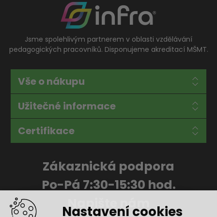
Jsme spolehlivým partnerem v oblasti vzdělávání
pedagogických pracovníků. Disponujeme akreditací MŠMT.
Vše o nákupu
Užitečné informace
Certifikace
Zákaznická podpora
Po-Pá 7:30-15:30 hod.
Napište nám
Nastavení cookies