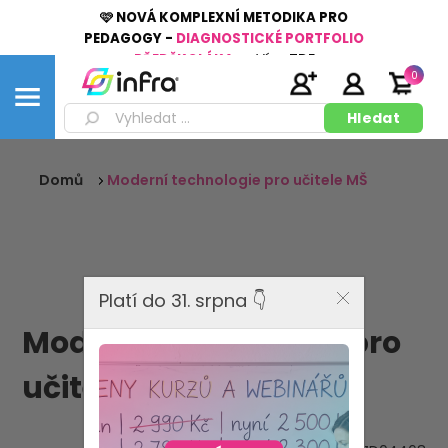
🩷 NOVÁ KOMPLEXNÍ METODIKA PRO
PEDAGOGY -
DIAGNOSTICKÉ PORTFOLIO
PŘEDŠKOLÁKA
👉
Více
ZDE
0
Domů
Moderní technologie pro učitele MŠ
Platí do 31. srpna 👇
Moderní technologie pro
učitele MŠ