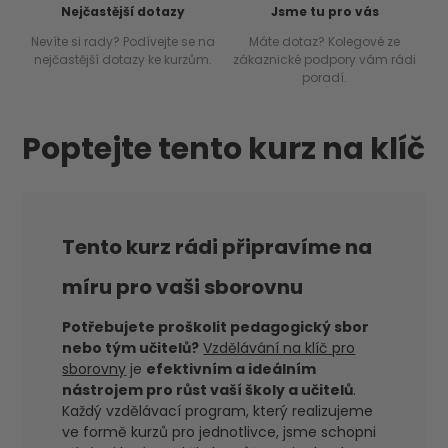
Nejčastější dotazy
Jsme tu pro vás
Nevíte si rady? Podívejte se na
Máte dotaz? Kolegové ze
nejčastější dotazy ke kurzům.
zákaznické podpory vám rádi
poradí.
Poptejte tento kurz na klíč
Tento kurz rádi připravíme na
míru pro vaši sborovnu
Potřebujete proškolit pedagogický sbor
nebo tým učitelů?
Vzdělávání na klíč pro
sborovny
je
efektivním a ideálním
nástrojem pro růst vaší školy a učitelů
.
Každý vzdělávací program, který realizujeme
ve formě kurzů pro jednotlivce, jsme schopni