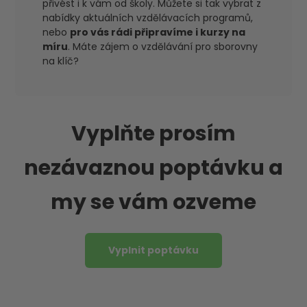
přivést i k vám od školy. Můžete si tak vybrat z
nabídky aktuálních vzdělávacích programů,
nebo
pro vás rádi připravíme i kurzy na
míru
. Máte zájem o vzdělávání pro sborovny
na klíč?
Vyplňte prosím
nezávaznou poptávku a
my se vám ozveme
Vyplnit poptávku