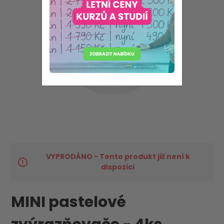
VYPRODÁNO - Tento produkt již není k
dispozici
MINI pastelové