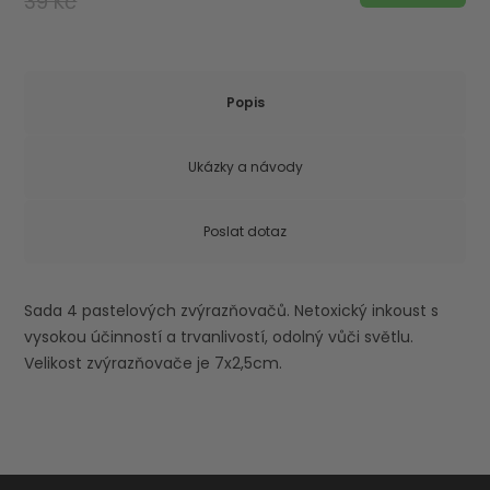
39 Kč
Popis
Ukázky a návody
Poslat dotaz
Sada 4 pastelových zvýrazňovačů. Netoxický inkoust s
vysokou účinností a trvanlivostí, odolný vůči světlu.
Velikost zvýrazňovače je 7x2,5cm.