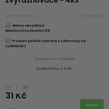
zvýrazňovače - 4ks
Výrobce:
Astra S.A.
Kód:
ARD05086
Máme akreditaci
Ministerstva školství ČR
Produkt pečlivě vybraný s odborníky na
vzdělávání
Dostupnost:
Skladem
Dodací lhůta:
2-5 dní
-
+
31 Kč