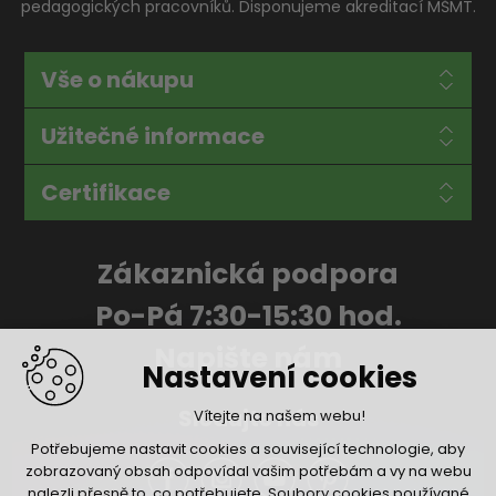
pedagogických pracovníků. Disponujeme akreditací MŠMT.
Vše o nákupu
Užitečné informace
Certifikace
Zákaznická podpora
Po-Pá 7:30-15:30 hod.
Napište nám
Nastavení cookies
Sledujte nás
Vítejte na našem webu!
Potřebujeme nastavit cookies a související technologie, aby
zobrazovaný obsah odpovídal vašim potřebám a vy na webu
nalezli přesně to, co potřebujete. Soubory cookies používané