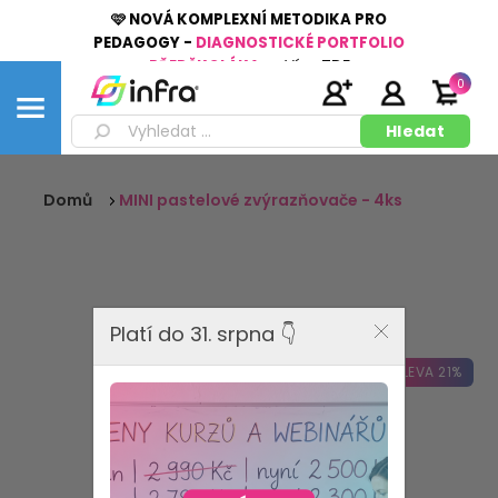
🩷 NOVÁ KOMPLEXNÍ METODIKA PRO
PEDAGOGY -
DIAGNOSTICKÉ PORTFOLIO
PŘEDŠKOLÁKA
👉
Více
ZDE
0
Domů
MINI pastelové zvýrazňovače - 4ks
Platí do 31. srpna 👇
SLEVA 21%