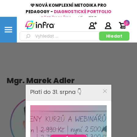
🩷 NOVÁ KOMPLEXNÍ METODIKA PRO
PEDAGOGY -
DIAGNOSTICKÉ PORTFOLIO
PŘEDŠKOLÁKA
👉
Více
ZDE
0
Mgr. Marek Adler
Platí do 31. srpna 👇