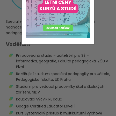
Specializuje se na tandemovou výuku, formativní
hodnocení, využití ICT ve výuce, spolupráci
pedagogických pracovníků aj.
Vzdělání
Přírodovědná studia – učitelství pro SŠ –
informatika, geografie, Fakulta pedagogická, ZČU v
Plzni
Rozšiřující studium speciální pedagogiky pro učitele,
Pedagogická fakulta, UK Praha
Studium pro vedoucí pracovníky škol a školských
zařízení, NIDV
Koučovací výcvik RE kouč
Google Certified Educator Level 1
Kurz Systemický přístup k multikulturní výchově