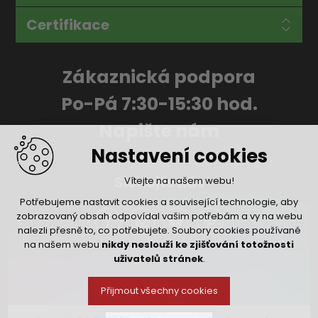
Certifikace
Zákaznická podpora
Po-Pá 7:30-15:30 hod.
Napište nám
Nastavení cookies
Sledujte nás
Vítejte na našem webu!
Potřebujeme nastavit cookies a související technologie, aby
zobrazovaný obsah odpovídal vašim potřebám a vy na webu
nalezli přesně to, co potřebujete. Soubory cookies používané
na našem webu
nikdy neslouží ke zjišťování totožnosti
uživatelů stránek
.
Přijmout všechny cookies