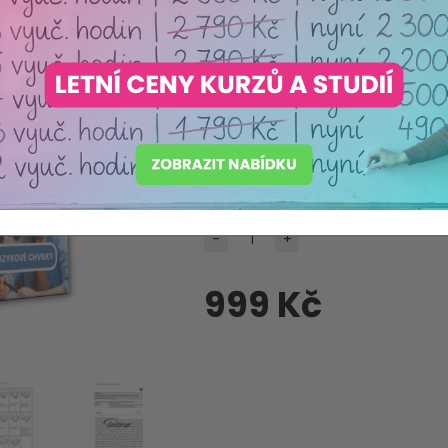
Máme akreditaci
Ministerstva školství ČR
Produkt pečlivě vybraný s o
Dostupnost:
Skladem
Dodací lhůta:
Ihned
-
+
999 Kč