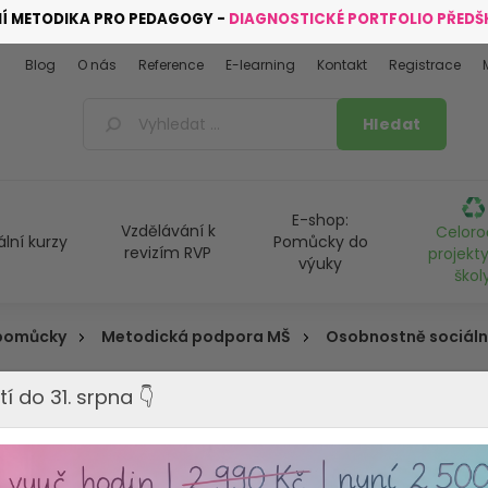
NÍ METODIKA PRO PEDAGOGY -
DIAGNOSTICKÉ PORTFOLIO PŘED
Blog
O nás
Reference
E-learning
Kontakt
Registrace
E-shop:
Vzdělávání k
Celoro
ální kurzy
Pomůcky do
revizím RVP
projekty
výuky
škol
 pomůcky
Metodická podpora MŠ
Osobnostně sociální
tí do 31. srpna 👇
LOGOCHVIL
Výrobce:
INFRA, s.r.o.