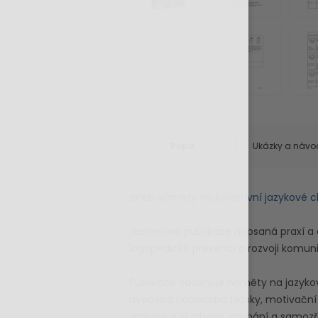
Popis
Ukázky a návo
aneb Náměty na kolektivní jazykové c
Jedinečná publikace napsaná praxí a 
logopedické prevenci a rozvoji komun
Publikace obsahuje náměty na jazykov
uvedená nápodoba hlásky, motivační př
zrakové a sluchové vnímání a samozřej