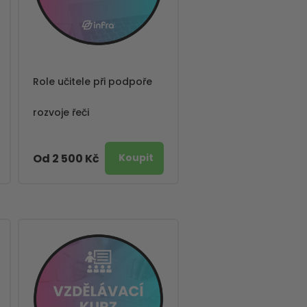
Role učitele při podpoře
rozvoje řeči
Od 2 500 Kč