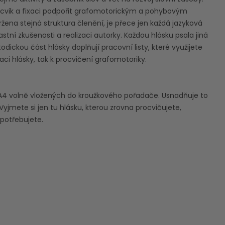
nácvik a fixaci podpořit grafomotorickým a pohybovým
ržena stejná struktura členění, je přece jen každá jazyková
astní zkušenosti a realizaci autorky. Každou hlásku psala jiná
odickou část hlásky doplňují pracovní listy, které využijete
aci hlásky, tak k procvičení grafomotoriky.
ů A4 volně vložených do kroužkového pořadače. Usnadňuje to
Vyjmete si jen tu hlásku, kterou zrovna procvičujete,
 potřebujete.