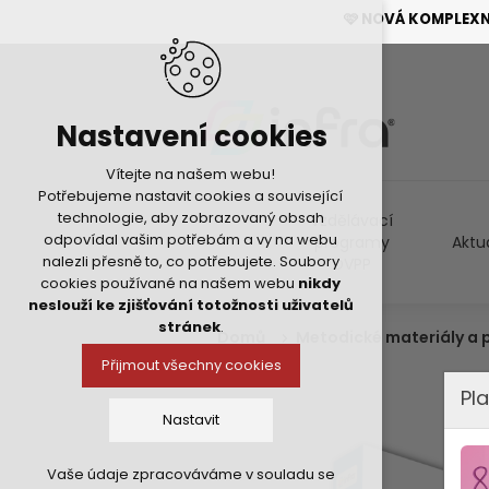
🩷 NOVÁ KOMPLEX
Nastavení cookies
Vítejte na našem webu!
Potřebujeme nastavit cookies a související
technologie, aby zobrazovaný obsah
Vzdělávací
odpovídal vašim potřebám a vy na webu
programy
Aktu
nalezli přesně to, co potřebujete. Soubory
DVPP
cookies používané na našem webu
nikdy
neslouží ke zjišťování totožnosti uživatelů
stránek
.
Domů
Metodické materiály a
Přijmout všechny cookies
Pla
Nastavit
Vaše údaje zpracováváme v souladu se
Technická cookies