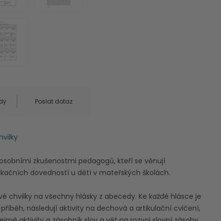
dy
Poslat dotaz
hvilky
osobními zkušenostmi pedagogů, kteří se věnují
ikačních dovedností u dětí v mateřských školách.
é chvilky na všechny hlásky z abecedy. Ke každé hlásce je
íběh, následují aktivity na dechová a artikulační cvičení,
mě aktivity a zásobník slov a vět na rozvoj slovní zásoby.