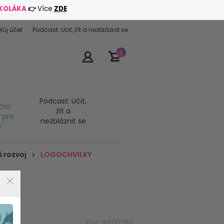
ŠKOLÁKA
👉
Více
ZDE
Můj účet
Podcast: Učit, žít a nezbláznit se
0
Podcast: Učit,
ční
žít a
 pro
nezbláznit se
y
 rozvoj
LOGOCHVILKY
KY
Kód:
INF00262