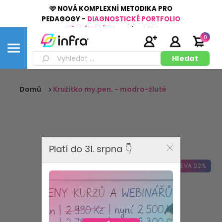
🩷 NOVÁ KOMPLEXNÍ METODIKA PRO
PEDAGOGY -
DIAGNOSTICKÉ PORTFOLIO
PŘEDŠKOLÁKA
👉
Více
ZDE
0
Domů
Kružítko my.pen. - modro-žluté
Platí do 31. srpna 👇
SLEVA 22%