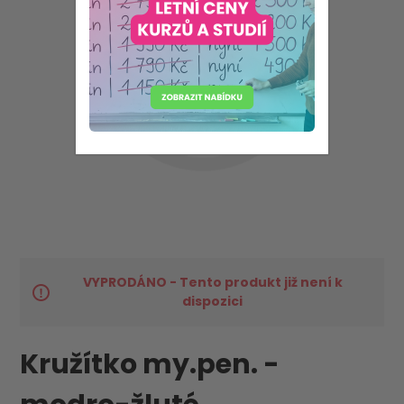
VYPRODÁNO - Tento produkt již není k
dispozici
Kružítko my.pen. -