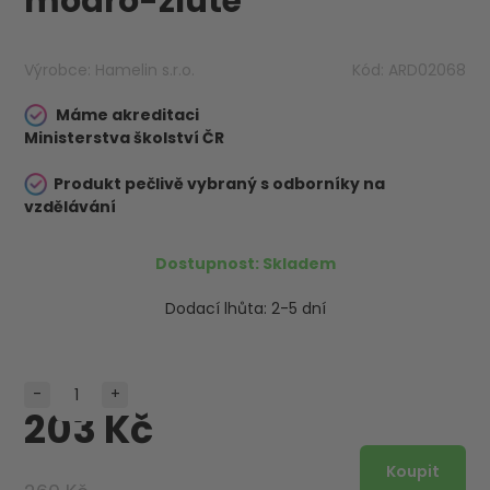
modro-žluté
Výrobce:
Hamelin s.r.o.
Kód:
ARD02068
Máme akreditaci
Ministerstva školství ČR
Produkt pečlivě vybraný s odborníky na
vzdělávání
Dostupnost:
Skladem
Dodací lhůta:
2-5 dní
-
+
203 Kč