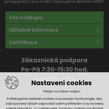
pedagogických pracovníků. Disponujeme akreditací MŠMT.
Vše o nákupu
Užitečné informace
Certifikace
Zákaznická podpora
Po-Pá 7:30-15:30 hod.
Napište nám
Nastavení cookies
Sledujte nás
Vítejte na našem webu!
Potřebujeme nastavit cookies a související technologie, aby
zobrazovaný obsah odpovídal vašim potřebám a vy na webu
nalezli přesně to, co potřebujete. Soubory cookies používané