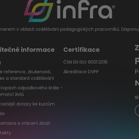
tnerem v oblasti vzdělávání pedagogických pracovníků. Disponu
itečné informace
Certifikace
g
ČSN EN ISO 9001:2016
P
e reference, zkušenosti,
Akreditace DVPP
ex a standard vzdělávání
stopách odpadkového krále -
emství živlů
S
častější dotazy ke kurzům
ás
lamace a vrácení zboží
takty