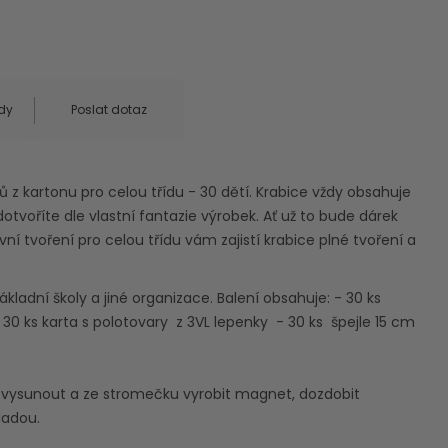
dy
Poslat dotaz
ů z kartonu pro celou třídu - 30 dětí. Krabice vždy obsahuje
 dotvoříte dle vlastní fantazie výrobek. Ať už to bude dárek
í tvoření pro celou třídu vám zajistí krabice plné tvoření a
kladní školy a jiné organizace. Balení obsahuje: - 30 ks
30 ks karta s polotovary z 3VL lepenky - 30 ks špejle 15 cm
vysunout a ze stromečku vyrobit magnet, dozdobit
ladou.