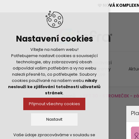
🩷 NOVÁ KOMPLEX
Nastavení cookies
Vítejte na našem webu!
Potřebujeme nastavit cookies a související
technologie, aby zobrazovaný obsah
Vzdělávací
odpovídal vašim potřebám a vy na webu
programy
Aktu
nalezli přesně to, co potřebujete. Soubory
DVPP
cookies používané na našem webu
nikdy
neslouží ke zjišťování totožnosti uživatelů
stránek
.
Domů
KPT 30 - STROMEČEK - z
Přijmout všechny cookies
Pla
Nastavit
Vaše údaje zpracováváme v souladu se
Technická cookies