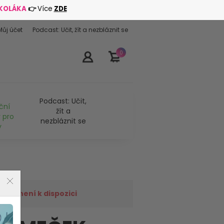
ŠKOLÁKA
👉
Více
ZDE
Můj účet
Podcast: Učit, žít a nezbláznit se
0
Podcast: Učit,
ční
žít a
 pro
nezbláznit se
y
již není k dispozici