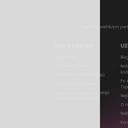
Jsme spolehlivým par
Vše o nákupu
Už
Mapa webu
Blo
Doprava a platba
Naš
kod
Ochrana osobních údajů
Po 
Obchodní podmínky
Taj
Zpracování osobních údajů
Nej
účastníků vzdělávání
O n
Rek
Kon