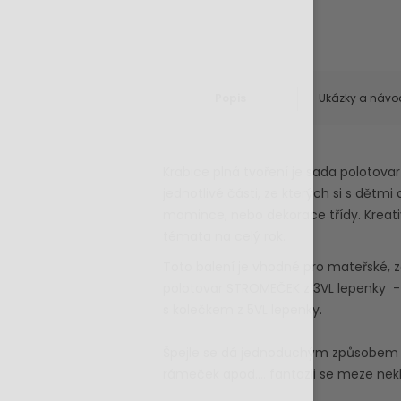
Popis
Ukázky a návo
Krabice plná tvoření je sada polotovar
jednotlivé části, ze kterých si s dětmi
mamince, nebo dekorace třídy. Kreativn
témata na celý rok.
Toto balení je vhodné pro mateřské, zá
polotovar STROMEČEK z 3VL lepenky - 
s kolečkem z 5VL lepenky.
Špejle se dá jednoduchým způsobem 
rámeček apod…. fantazii se meze nek