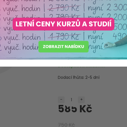
KPT 30 - S
zápich
Máme akreditaci
Ministerstva školství ČR
Produkt pečlivě vybraný s o
Dostupnost:
Skladem
Dodací lhůta:
2-5 dní
-
+
585 Kč
750 Kč