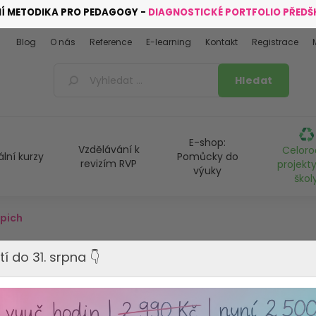
NÍ METODIKA PRO PEDAGOGY -
DIAGNOSTICKÉ PORTFOLIO PŘED
Blog
O nás
Reference
E-learning
Kontakt
Registrace
E-shop:
Vzdělávání k
Celoro
ální kurzy
Pomůcky do
revizím RVP
projekty
výuky
škol
ápich
tí do 31. srpna 👇
SLEVA 22%
VYPRODÁNO - Tento produkt 