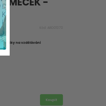
TROMEČEK -
Kód:
ARD01370
dborníky na vzdělávání