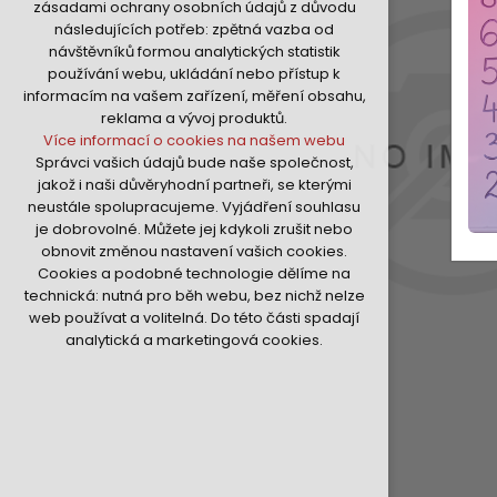
zásadami ochrany osobních údajů z důvodu
nutná pro provozování webu
následujících potřeb: zpětná vazba od
udržení kontextu stránek (session):
návštěvníků formou analytických statistik
případná přihlášení, volby jazyka, apod.
používání webu, ukládání nebo přístup k
Volitelná cookies
informacím na vašem zařízení, měření obsahu,
analytická pro anonymizované
reklama a vývoj produktů.
vyhodnocení návštěvnosti
Více informací o cookies na našem webu
marketingová cookies (Google,Hotjar,Sklik)
Správci vašich údajů bude naše společnost,
Více informací o cookies na našem webu
jakož i naši důvěryhodní partneři, se kterými
neustále spolupracujeme. Vyjádření souhlasu
je dobrovolné. Můžete jej kdykoli zrušit nebo
Přijmout všechny cookies
obnovit změnou nastavení vašich cookies.
Cookies a podobné technologie dělíme na
Odmítnout vše
technická: nutná pro běh webu, bez nichž nelze
web používat a volitelná. Do této části spadají
analytická a marketingová cookies.