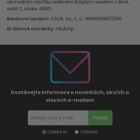
obchodním rejstříku vedeném Krajským soudem v Brně,
oddíl C, vložka 45501.
Bankovní spojení:
ČSOB, a.s., č. ú.: 189065966/0300
ID datové schránky:
n6ubztp
Dostávejte informace o novinkách, akcích a
slevách e-mailem
Odebírat
Odhlásit