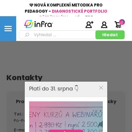
🩷 NOVÁ KOMPLEXNÍ METODIKA PRO
PEDAGOGY -
DIAGNOSTICKÉ PORTFOLIO
PŘEDŠKOLÁKA
👉
Více
ZDE
0
Kontakty
Platí do 31. srpna 👇
Pro zájemce o kurzy a výukové pomůcky
Tel.:
+420 568 851 733
Po-Pá: 7:30-15:30 hod.
E-mail:
obchod@infracz.cz