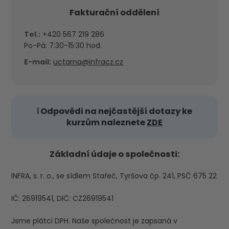
Fakturační oddělení
Tel.:
+420 567 219 286
Po-Pá: 7:30-15:30 hod.
E-mail:
uctarna@infracz.cz
ℹ️ Odpovědi na nejčastější dotazy ke
kurzům naleznete
ZDE
Základní údaje o společnosti:
INFRA, s. r. o., se sídlem Stařeč, Tyršova čp. 241, PSČ 675 22
IČ: 26919541, DIČ: CZ26919541
Jsme plátci DPH. Naše společnost je zapsaná v