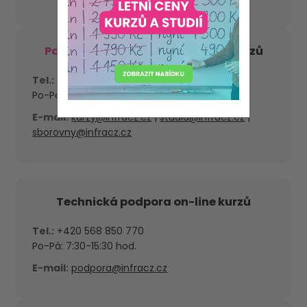
Pouze pro přihlášené
účastníky kurzů
Tel.:
+420 568 851 733
Po-Pá: 7:30-15:30 hod.
E-mail:
kurzy@infracz.cz
|
studia@infracz.cz
|
sborovny@infracz.cz
Technická podpora on-line kurzů
Tel.:
+420 568 850 770
Po-Pá: 7:30-15:30 hod.
E-mail:
podpora@infracz.cz