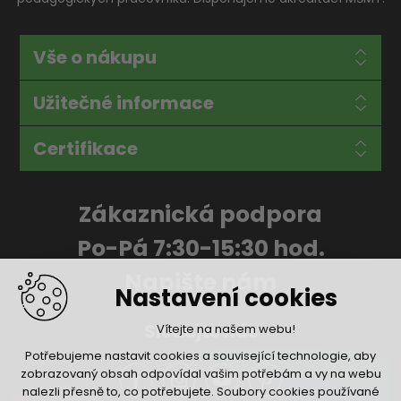
Vše o nákupu
Užitečné informace
Certifikace
Zákaznická podpora
Po-Pá 7:30-15:30 hod.
Napište nám
Nastavení cookies
Sledujte nás
Vítejte na našem webu!
Potřebujeme nastavit cookies a související technologie, aby
zobrazovaný obsah odpovídal vašim potřebám a vy na webu
nalezli přesně to, co potřebujete. Soubory cookies používané