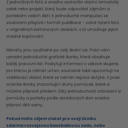
Z jednotlivých listů si snadno sestavíte vlastní tematický
celek nebo projekt, který bude odpovídat zájmům a
potřebám vašich dětí. K jednoduché manipulaci se
souborem přispívá i formát publikace - volné řazení listů
v originálních kartonových deskách, což umožňuje jejich
snadné kopírování.
Náměty jsou využitelné po celý školní rok. Práci vám
usnadní jednoduché grafické ikonky, které obsahuje
každý pracovní list. Poskytují informaci o věkové skupině,
pro kterou je námět určen, současně také upozorňují na
vzdělávací oblast, které se námět nejvíce dotýká. V praxi
oceníte ikonky znázorňující druhy pomůcek, které si
můžete připravit předem. Díky jednoduchosti zobrazení si
pomůcky a potřeby podle obrázkových ikon snadno
připraví děti samy.
Pokud máte zájem získat pro svoji školku
zdarma rozvojovou baseballovou sadu, nebo