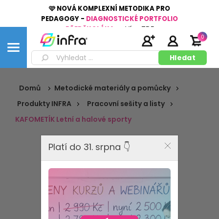
🩷 NOVÁ KOMPLEXNÍ METODIKA PRO
PEDAGOGY -
DIAGNOSTICKÉ PORTFOLIO
PŘEDŠKOLÁKA
👉
Více
ZDE
0
Domů
Metodické materiály a pomůcky
Produkty INFRA
Pracovní sešity a listy
KAFOMETÍK Letní a halové sporty
Platí do 31. srpna 👇