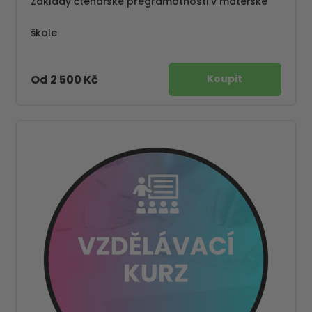
Základy čtenářské pregramotnosti v mateřské
škole
Od 2 500 Kč