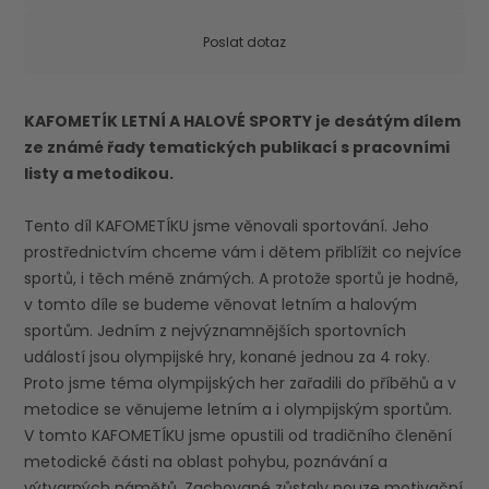
Poslat dotaz
KAFOMETÍK LETNÍ A HALOVÉ SPORTY je desátým dílem
ze známé řady tematických publikací s pracovními
listy a metodikou.
Tento díl KAFOMETÍKU jsme věnovali sportování. Jeho
prostřednictvím chceme vám i dětem přiblížit co nejvíce
sportů, i těch méně známých. A protože sportů je hodně,
v tomto díle se budeme věnovat letním a halovým
sportům. Jedním z nejvýznamnějších sportovních
událostí jsou olympijské hry, konané jednou za 4 roky.
Proto jsme téma olympijských her zařadili do příběhů a v
metodice se věnujeme letním a i olympijským sportům.
V tomto KAFOMETÍKU jsme opustili od tradičního členění
metodické části na oblast pohybu, poznávání a
výtvarných námětů. Zachované zůstaly pouze motivační