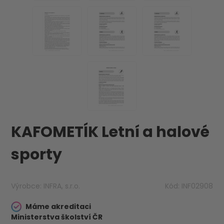
KAFOMETÍK Letní a halové
sporty
Výrobce:
INFRA, s.r.o.
Kód:
INF02908
Máme akreditaci
Ministerstva školství ČR