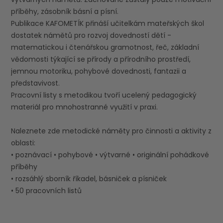
příběhy, zásobník básní a písní.
Publikace KAFOMETÍK přináší učitelkám mateřských škol
dostatek námětů pro rozvoj dovedností dětí -
matematickou i čtenářskou gramotnost, řeč, základní
vědomosti týkající se přírody a přírodního prostředí,
jemnou motoriku, pohybové dovednosti, fantazii a
představivost.
Pracovní listy s metodikou tvoří ucelený pedagogický
materiál pro mnohostranné využití v praxi.
Naleznete zde metodické náměty pro činnosti a aktivity z
oblasti:
• poznávací • pohybové • výtvarné • originální pohádkové
příběhy
• rozsáhlý sborník říkadel, básniček a písniček
• 50 pracovních listů