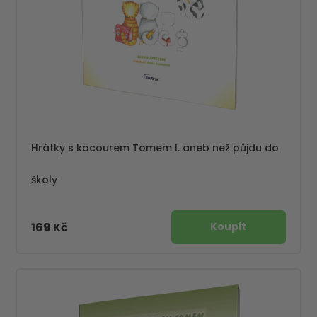
Hrátky s kocourem Tomem I. aneb než půjdu do
školy
169 Kč