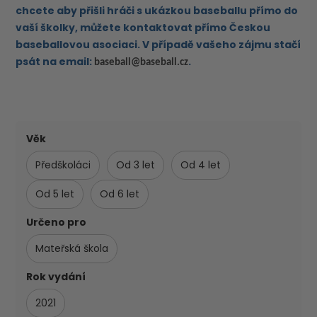
chcete aby přišli hráči s ukázkou baseballu přímo do
vaší školky, můžete kontaktovat přímo Českou
baseballovou asociaci. V případě vašeho zájmu stačí
psát na email:
.
baseball@
baseball.cz
Věk
Předškoláci
Od 3 let
Od 4 let
Od 5 let
Od 6 let
Určeno pro
Mateřská škola
Rok vydání
2021