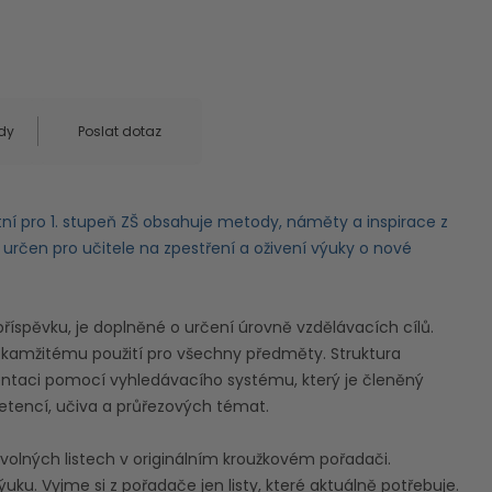
dy
Poslat dotaz
tní pro 1. stupeň ZŠ obsahuje metody, náměty a inspirace z
e určen pro učitele na zpestření a oživení výuky o nové
říspěvku, je doplněné o určení úrovně vzdělávacích cílů.
okamžitému použití pro všechny předměty. Struktura
ntaci pomocí vyhledávacího systému, který je členěný
etencí, učiva a průřezových témat.
volných listech v originálním kroužkovém pořadači.
ku. Vyjme si z pořadače jen listy, které aktuálně potřebuje.