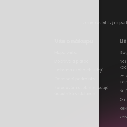
Jsme spolehlivým par
Vše o nákupu
Už
Mapa webu
Blo
Doprava a platba
Naš
kod
Ochrana osobních údajů
Po 
Obchodní podmínky
Taj
Zpracování osobních údajů
Nej
účastníků vzdělávání
O n
Rek
Kon