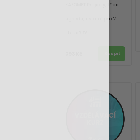
KAFOMET Projekty, třída,
agenda, ostatní pro 2.
stupeň ZŠ
393 Kč