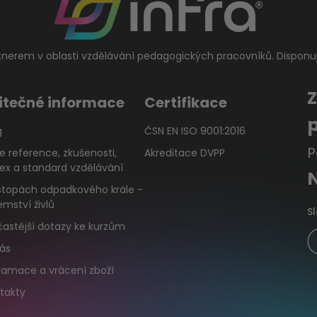
tnerem v oblasti vzdělávání pedagogických pracovníků. Disponu
itečné informace
Certifikace
g
ČSN EN ISO 9001:2016
P
e reference, zkušenosti,
Akreditace DVPP
ex a standard vzdělávání
stopách odpadkového krále -
emství živlů
S
častější dotazy ke kurzům
ás
lamace a vrácení zboží
takty