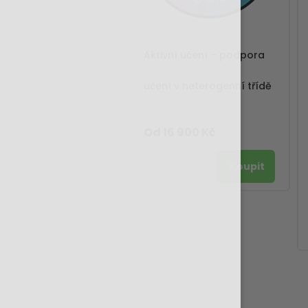
Aktivní učení – podpora
učení v heterogenní třídě
Od 16 900 Kč