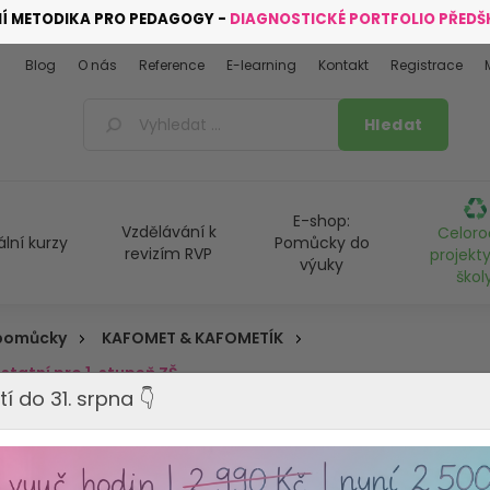
NÍ METODIKA PRO PEDAGOGY -
DIAGNOSTICKÉ PORTFOLIO PŘED
Blog
O nás
Reference
E-learning
Kontakt
Registrace
E-shop:
Vzdělávání k
Celoro
ální kurzy
Pomůcky do
revizím RVP
projekty
výuky
škol
 pomůcky
KAFOMET & KAFOMETÍK
statní pro 1. stupeň ZŠ
tí do 31. srpna 👇
KAFOMET Pro