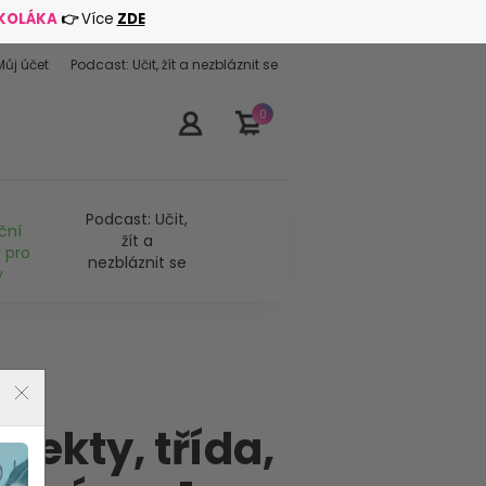
ŠKOLÁKA
👉
Více
ZDE
Můj účet
Podcast: Učit, žít a nezbláznit se
0
Podcast: Učit,
ční
žít a
 pro
nezbláznit se
y
jekty, třída,