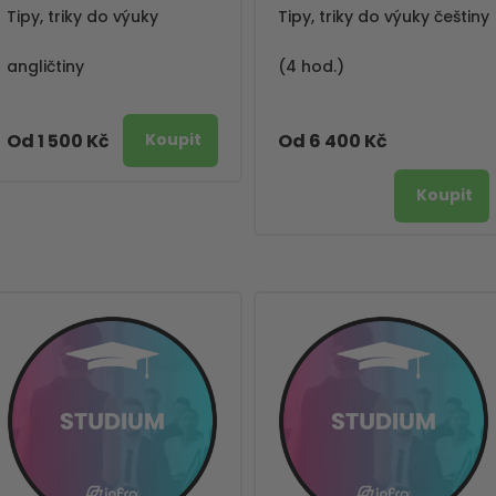
Tipy, triky do výuky
Tipy, triky do výuky češtiny
angličtiny
(4 hod.)
Od 1 500 Kč
Od 6 400 Kč