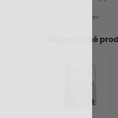
Formát A4, počet stran: 154
Doporučené prod