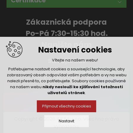
Certifikace
Zákaznická podpora
Po-Pá 7:30-15:30 hod.
Napište nám
Nastavení cookies
Sledujte nás
Vítejte na našem webu!
Potřebujeme nastavit cookies a související technologie, aby
zobrazovaný obsah odpovídal vašim potřebám a vy na webu
nalezli přesně to, co potřebujete. Soubory cookies používané
na našem webu
nikdy neslouží ke zjišťování totožnosti
uživatelů stránek
.
Přijmout všechny cookies
Copyright © 2026 INFRA, s.r.o. Všechna práva
Nastavit
vyhrazena.