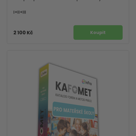
I+II+III
2 100 Kč