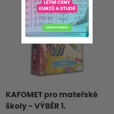
KAFOMET pro mateřské
školy - VÝBĚR 1.