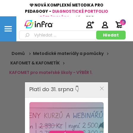
🩷 NOVÁ KOMPLEXNÍ METODIKA PRO
PEDAGOGY -
DIAGNOSTICKÉ PORTFOLIO
PŘEDŠKOLÁKA
👉
Více
ZDE
0
Domů
Metodické materiály a pomůcky
KAFOMET & KAFOMETÍK
KAFOMET pro mateřské školy - VÝBĚR 1.
Platí do 31. srpna 👇