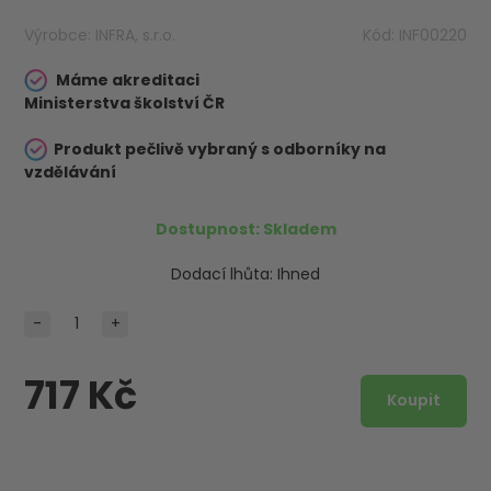
Výrobce:
INFRA, s.r.o.
Kód:
INF00220
Máme akreditaci
Ministerstva školství ČR
Produkt pečlivě vybraný s odborníky na
vzdělávání
Dostupnost:
Skladem
Dodací lhůta:
Ihned
-
+
717 Kč