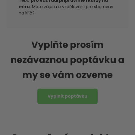
nebo
pro vás rádi připravíme i kurzy na
míru
. Máte zájem o vzdělávání pro sborovny
na klíč?
Vyplňte prosím
nezávaznou poptávku a
my se vám ozveme
Vyplnit poptávku