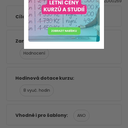
VZD00269
SPC
ZUŠ
Cílová skupina
Zaměření kurzu (kategorie)
Hodnocení
Hodinová dotace kurzu
8
Vhodné i pro šablony
ANO