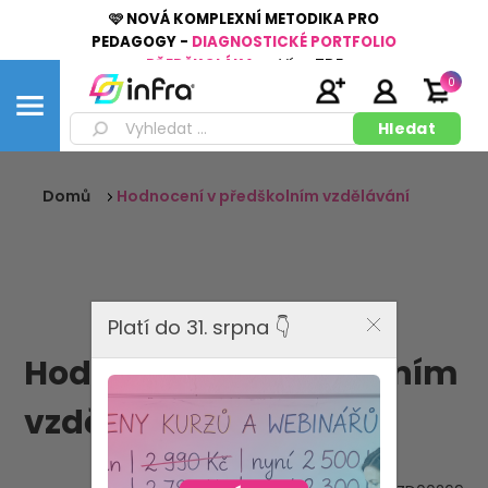
🩷 NOVÁ KOMPLEXNÍ METODIKA PRO
PEDAGOGY -
DIAGNOSTICKÉ PORTFOLIO
PŘEDŠKOLÁKA
👉
Více
ZDE
0
Domů
Hodnocení v předškolním vzdělávání
Platí do 31. srpna 👇
Hodnocení v předškolním
vzdělávání