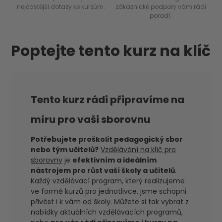
nejčastější dotazy ke kurzům.
zákaznické podpory vám rádi
poradí.
Poptejte tento kurz na klíč
Tento kurz rádi připravíme na
míru pro vaši sborovnu
Potřebujete proškolit pedagogický sbor
nebo tým učitelů?
Vzdělávání na klíč pro
sborovny
je
efektivním a ideálním
nástrojem pro růst vaší školy a učitelů
.
Každý vzdělávací program, který realizujeme
ve formě kurzů pro jednotlivce, jsme schopni
přivést i k vám od školy. Můžete si tak vybrat z
nabídky aktuálních vzdělávacích programů,