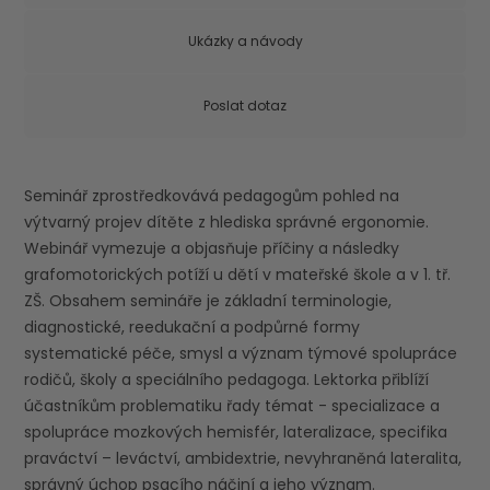
Ukázky a návody
Poslat dotaz
Seminář zprostředkovává pedagogům pohled na
výtvarný projev dítěte z hlediska správné ergonomie.
Webinář vymezuje a objasňuje příčiny a následky
grafomotorických potíží u dětí v mateřské škole a v 1. tř.
ZŠ. Obsahem semináře je základní terminologie,
diagnostické, reedukační a podpůrné formy
systematické péče, smysl a význam týmové spolupráce
rodičů, školy a speciálního pedagoga. Lektorka přiblíží
účastníkům problematiku řady témat - specializace a
spolupráce mozkových hemisfér, lateralizace, specifika
praváctví – leváctví, ambidextrie, nevyhraněná lateralita,
správný úchop psacího náčiní a jeho význam.