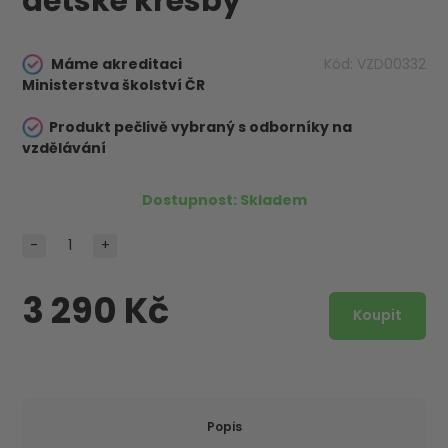
dětské kresby
Máme akreditaci
Kód:
VZD00332
Ministerstva školství ČR
Produkt pečlivě vybraný s odborníky na
vzdělávání
Dostupnost:
Skladem
-
+
3 290 Kč
Popis