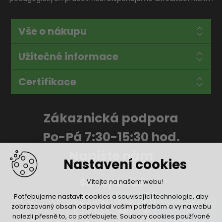
Vše o nákupu
Užitečné informace
Certifikace
Zákaznická podpora
Po-Pá 7:30-15:30 hod.
Napište nám
Nastavení cookies
Sledujte nás
Vítejte na našem webu!
Potřebujeme nastavit cookies a související technologie, aby
zobrazovaný obsah odpovídal vašim potřebám a vy na webu
nalezli přesně to, co potřebujete. Soubory cookies používané