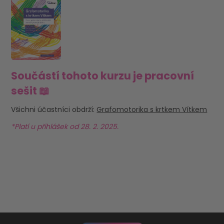
Součástí tohoto kurzu je pracovní
sešit 📖
Všichni účastníci obdrží:
Grafomotorika s krtkem Vítkem
*Platí u přihlášek od 28. 2. 2025.