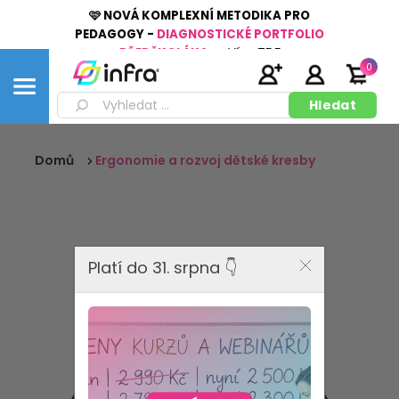
🩷 NOVÁ KOMPLEXNÍ METODIKA PRO
PEDAGOGY -
DIAGNOSTICKÉ PORTFOLIO
PŘEDŠKOLÁKA
👉
Více
ZDE
0
Domů
Ergonomie a rozvoj dětské kresby
Platí do 31. srpna 👇